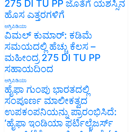
275 DI TU PP ಜೊತೆಗೆ ಯಶಸ್ಸಿನ
ಹೊಸ ಎತ್ತರಗಳಿಗೆ
ಅಗ್ರಿಪಿಡಿಯಾ
ವಿಮಲ್ ಕುಮಾರ್: ಕಡಿಮೆ
ಸಮಯದಲ್ಲಿ ಹೆಚ್ಚು ಕೆಲಸ –
ಮಹೀಂದ್ರ 275 DI TU PP
ಸಹಾಯದಿಂದ
ಅಗ್ರಿಪಿಡಿಯಾ
ಹೈಫಾ ಗುಂಪು ಭಾರತದಲ್ಲಿ
ಸಂಪೂರ್ಣ ಮಾಲೀಕತ್ವದ
ಉಪಕಂಪನಿಯನ್ನು ಪ್ರಾರಂಭಿಸಿದೆ:
‘ಹೈಫಾ ಇಂಡಿಯಾ ಫರ್ಟಿಲೈಜರ್ಸ್