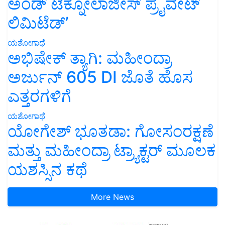
ಅಂಡ್ ಟೆಕ್ನೋಲಾಜೀಸ್ ಪ್ರೈವೇಟ್
ಲಿಮಿಟೆಡ್’
ಯಶೋಗಾಥೆ
ಅಭಿಷೇಕ್ ತ್ಯಾಗಿ: ಮಹೀಂದ್ರಾ
ಅರ್ಜುನ್ 605 DI ಜೊತೆ ಹೊಸ
ಎತ್ತರಗಳಿಗೆ
ಯಶೋಗಾಥೆ
ಯೋಗೇಶ್ ಭೂತಡಾ: ಗೋಸಂರಕ್ಷಣೆ
ಮತ್ತು ಮಹೀಂದ್ರಾ ಟ್ರ್ಯಾಕ್ಟರ್ ಮೂಲಕ
ಯಶಸ್ಸಿನ ಕಥೆ
More News