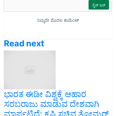
Read next
ಭಾರತ ಈಡೀ ವಿಶ್ವಕ್ಕೆ ಆಹಾರ
ಸರಬರಾಜು ಮಾಡುವ ದೇಶವಾಗಿ
ಮಾರ್ಪಟ್ಟಿದೆ: ಕೃಷಿ ಸಚಿವ ತೋಮರ್‌