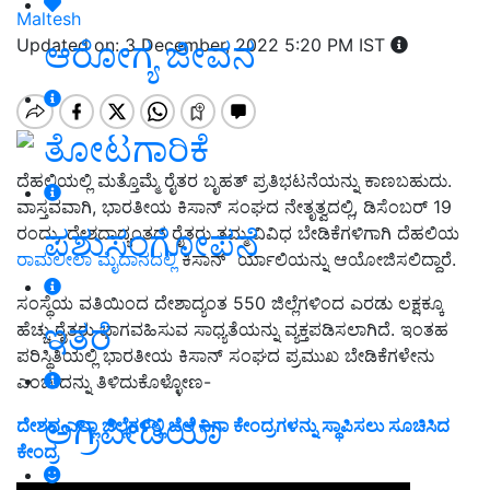
Maltesh
ಆರೋಗ್ಯ ಜೀವನ
Updated on: 3 December, 2022 5:20 PM IST
ತೋಟಗಾರಿಕೆ
ದೆಹಲಿಯಲ್ಲಿ ಮತ್ತೊಮ್ಮೆ ರೈತರ ಬೃಹತ್ ಪ್ರತಿಭಟನೆಯನ್ನು ಕಾಣಬಹುದು.
ವಾಸ್ತವವಾಗಿ, ಭಾರತೀಯ ಕಿಸಾನ್ ಸಂಘದ ನೇತೃತ್ವದಲ್ಲಿ, ಡಿಸೆಂಬರ್ 19
ಪಶುಸಂಗೋಪನೆ
ರಂದು, ದೇಶದಾದ್ಯಂತದ ರೈತರು ತಮ್ಮ ವಿವಿಧ ಬೇಡಿಕೆಗಳಿಗಾಗಿ ದೆಹಲಿಯ
ರಾಮಲೀಲಾ ಮೈದಾನದಲ್ಲಿ
ಕಿಸಾನ್ ರ್ಯಾಲಿಯನ್ನು ಆಯೋಜಿಸಲಿದ್ದಾರೆ.
ಸಂಸ್ಥೆಯ ವತಿಯಿಂದ ದೇಶಾದ್ಯಂತ 550 ಜಿಲ್ಲೆಗಳಿಂದ ಎರಡು ಲಕ್ಷಕ್ಕೂ
ಇತರೆ
ಹೆಚ್ಚು ರೈತರು ಭಾಗವಹಿಸುವ ಸಾಧ್ಯತೆಯನ್ನು ವ್ಯಕ್ತಪಡಿಸಲಾಗಿದೆ. ಇಂತಹ
ಪರಿಸ್ಥಿತಿಯಲ್ಲಿ ಭಾರತೀಯ ಕಿಸಾನ್ ಸಂಘದ ಪ್ರಮುಖ ಬೇಡಿಕೆಗಳೇನು
ಎಂಬುದನ್ನು ತಿಳಿದುಕೊಳ್ಳೋಣ-
ಅಗ್ರಿಪೀಡಿಯಾ
ದೇಶದ ಎಲ್ಲಾ ಜಿಲ್ಲೆಗಳಲ್ಲಿ ಬೆಲೆ ನಿಗಾ ಕೇಂದ್ರಗಳನ್ನು ಸ್ಥಾಪಿಸಲು ಸೂಚಿಸಿದ
ಕೇಂದ್ರ