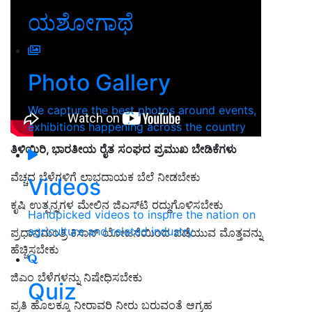
ಯಶೋಗಾಥೆ
Photo Gallery
We capture the best photos around events,
exhibitions happening across the country
ತಿಳಿಯಿರಿ
,
ಭಾರತೀಯ
ರೈತ
ಸಂಘದ
ಪ್ರಮುಖ
ಬೇಡಿಕೆಗಳು
ವೆಚ್ಚದ ಬೆಳೆಗಳಿಗೆ ಲಾಭದಾಯಕ ಬೆಲೆ ನೀಡಬೇಕು
Videos
ಕೃಷಿ ಉತ್ಪನ್ನಗಳ ಮೇಲಿನ ಜಿಎಸ್‌ಟಿ ರದ್ದುಗೊಳಿಸಬೇಕು
Handpicked videos to inspire the nation on
agriculture and related industry
ಪ್ರಧಾನಮಂತ್ರಿ ಕಿಸಾನ್ ಯೋಜನೆಯಿಂದ ಪಡೆಯುವ ಮೊತ್ತವನ್ನು
ಹೆಚ್ಚಿಸಬೇಕು
ಜಿಎಂ ಬೆಳೆಗಳನ್ನು ನಿಷೇಧಿಸಬೇಕು
Quiz
ಪ್ರತಿ ಹೊಲಕ್ಕೂ ನೀರಾವರಿ ನೀರು ಬರುವಂತೆ ಆಗ್ರಹ