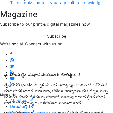
Take a quiz and test your agriculture knowledge
Magazine
Subscribe to our print & digital magazines now
Subscribe
We're social. Connect with us on:
ಭಾರತೀಯ
ರೈತ
ಸಂಘದ
ಮುಖಂಡರು
ಹೇಳಿದ್ದೇನು..?
ಜೈಪುರದಲ್ಲಿ ಭಾರತೀಯ ರೈತ ಸಂಘದ ರಾಜ್ಯಾಧ್ಯಕ್ಷ ದಲಾರಾಮ್ ಬಟೇಸರ್
ಮಾಧ್ಯಮಗಳೊಂದಿಗೆ ಮಾತನಾಡಿ, ಬೆಳೆಗಳ ಉತ್ಪಾದನಾ ವೆಚ್ಚ ಹೆಚ್ಚಳ ಮತ್ತು
More Links
ಬೆಲೆಗಿಂತ ಕಡಿಮೆ ಬೆಳೆಗಳನ್ನು ಮಾರಾಟ ಮಾಡುವುದರಿಂದ ರೈತರ ಮೇಲೆ
About us
ಸಾಲ ಹೆಚ್ಚಾಗುತ್ತಿರುವುದು ಕಳವಳಕಾರಿ ಸಂಗತಿಯಾಗಿದೆ.
Directory
Our Team