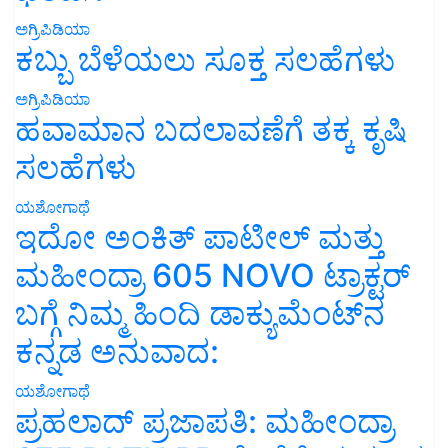
ಅಗ್ರಿಪಿಡಿಯಾ
ಕಬ್ಬು ಬೆಳೆಯಲು ಸೂಕ್ತ ಸಲಹೆಗಳು
ಅಗ್ರಿಪಿಡಿಯಾ
ಹವಾಮಾನ ಬದಲಾವಣೆಗೆ ತಕ್ಕ ಕೃಷಿ
ಸಲಹೆಗಳು
ಯಶೋಗಾಥೆ
ಇದೋ ಅಂಕಿತ್ ಪಾಟೀಲ್ ಮತ್ತು
ಮಹೀಂದ್ರಾ 605 NOVO ಟ್ರಾಕ್ಟರ್
ಬಗ್ಗೆ ನಿಮ್ಮ ಹಿಂದಿ ಡಾಕ್ಯುಮೆಂಟ್‌ನ
ಕನ್ನಡ ಅನುವಾದ:
ಯಶೋಗಾಥೆ
ಪ್ರಹಲಾದ್ ಪ್ರಜಾಪತಿ: ಮಹೀಂದ್ರಾ