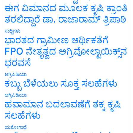
ಈಗ ವಿಮಾನದ ಮೂಲಕ ಕೃಷಿ ಕ್ರಾಂತಿ
ತರಲಿದ್ದಾರೆ ಡಾ. ರಾಜಾರಾಮ್ ತ್ರಿಪಾಠಿ
ಸುದ್ದಿಗಳು
ಭಾರತದ ಗ್ರಾಮೀಣ ಆರ್ಥಿಕತೆಗೆ
FPO ನೇತೃತ್ವದ ಅಗ್ರಿವೋಲ್ಟಾಯಿಕ್ಸ್‌ನ
ಭರವಸೆ
ಅಗ್ರಿಪಿಡಿಯಾ
ಕಬ್ಬು ಬೆಳೆಯಲು ಸೂಕ್ತ ಸಲಹೆಗಳು
ಅಗ್ರಿಪಿಡಿಯಾ
ಹವಾಮಾನ ಬದಲಾವಣೆಗೆ ತಕ್ಕ ಕೃಷಿ
ಸಲಹೆಗಳು
ಯಶೋಗಾಥೆ