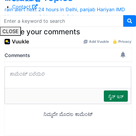
Contact
rain alert next 24 hours in Delhi, panjab Hariyan
IMD
Monsoon
next 24 hour
rainfall
Share your comments
CLOSE