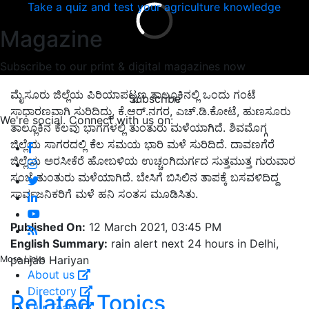
Take a quiz and test your agriculture knowledge
Magazine
Subscribe to our print & digital magazines now
ಮೈಸೂರು ಜಿಲ್ಲೆಯ ಪಿರಿಯಾಪಟ್ಟಣ ತಾಲ್ಲೂಕಿನಲ್ಲಿ ಒಂದು ಗಂಟೆ
Subscribe
ಸಾಧಾರಣವಾಗಿ ಸುರಿದಿದ್ದು, ಕೆ.ಆರ್.ನಗರ, ಎಚ್.ಡಿ.ಕೋಟೆ, ಹುಣಸೂರು
We're social. Connect with us on:
ತಾಲ್ಲೂಕಿನ ಕೆಲವು ಭಾಗಗಳಲ್ಲಿ ತುಂತುರು ಮಳೆಯಾಗಿದೆ. ಶಿವಮೊಗ್ಗ
ಜಿಲ್ಲೆಯ ಸಾಗರದಲ್ಲಿ ಕೆಲ ಸಮಯ ಭಾರಿ ಮಳೆ ಸುರಿದಿದೆ. ದಾವಣಗೆರೆ
ಜಿಲ್ಲೆಯ ಅರಸೀಕೆರೆ ಹೋಬಳಿಯ ಉಚ್ಚಂಗಿದುರ್ಗದ ಸುತ್ತಮುತ್ತ ಗುರುವಾರ
ಸಂಜೆ ತುಂತುರು ಮಳೆಯಾಗಿದೆ. ಬೇಸಿಗೆ ಬಿಸಿಲಿನ ತಾಪಕ್ಕೆ ಬಸವಳಿದಿದ್ದ
ಸಾರ್ವಜನಿಕರಿಗೆ ಮಳೆ ಹನಿ ಸಂತಸ ಮೂಡಿಸಿತು.
Published On:
12 March 2021, 03:45 PM
English Summary:
rain alert next 24 hours in Delhi,
panjab Hariyan
More Links
About us
Directory
Related Topics
Our Team