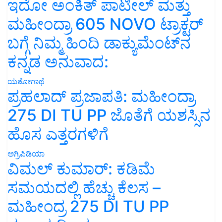
ಇದೋ ಅಂಕಿತ್ ಪಾಟೀಲ್ ಮತ್ತು
ಮಹೀಂದ್ರಾ 605 NOVO ಟ್ರಾಕ್ಟರ್
ಬಗ್ಗೆ ನಿಮ್ಮ ಹಿಂದಿ ಡಾಕ್ಯುಮೆಂಟ್‌ನ
ಕನ್ನಡ ಅನುವಾದ:
ಯಶೋಗಾಥೆ
ಪ್ರಹಲಾದ್ ಪ್ರಜಾಪತಿ: ಮಹೀಂದ್ರಾ
275 DI TU PP ಜೊತೆಗೆ ಯಶಸ್ಸಿನ
ಹೊಸ ಎತ್ತರಗಳಿಗೆ
ಅಗ್ರಿಪಿಡಿಯಾ
ವಿಮಲ್ ಕುಮಾರ್: ಕಡಿಮೆ
ಸಮಯದಲ್ಲಿ ಹೆಚ್ಚು ಕೆಲಸ –
ಮಹೀಂದ್ರ 275 DI TU PP