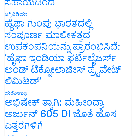
ಸಹಾಯದಿಂದ
ಅಗ್ರಿಪಿಡಿಯಾ
ಹೈಫಾ ಗುಂಪು ಭಾರತದಲ್ಲಿ
ಸಂಪೂರ್ಣ ಮಾಲೀಕತ್ವದ
ಉಪಕಂಪನಿಯನ್ನು ಪ್ರಾರಂಭಿಸಿದೆ:
‘ಹೈಫಾ ಇಂಡಿಯಾ ಫರ್ಟಿಲೈಜರ್ಸ್
ಅಂಡ್ ಟೆಕ್ನೋಲಾಜೀಸ್ ಪ್ರೈವೇಟ್
ಲಿಮಿಟೆಡ್’
ಯಶೋಗಾಥೆ
ಅಭಿಷೇಕ್ ತ್ಯಾಗಿ: ಮಹೀಂದ್ರಾ
ಅರ್ಜುನ್ 605 DI ಜೊತೆ ಹೊಸ
ಎತ್ತರಗಳಿಗೆ