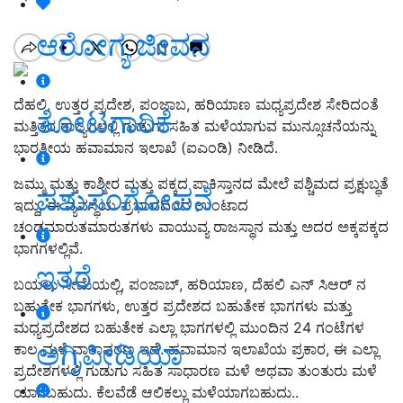
ಆರೋಗ್ಯ ಜೀವನ
ದೆಹಲಿ, ಉತ್ತರ ಪ್ರದೇಶ, ಪಂಜಾಬ, ಹರಿಯಾಣ ಮಧ್ಯಪ್ರದೇಶ ಸೇರಿದಂತೆ
ತೋಟಗಾರಿಕೆ
ಮತ್ತಿತರ ರಾಜ್ಯಗಳಲ್ಲಿ ಗುಡುಗು ಸಹಿತ ಮಳೆಯಾಗುವ ಮುನ್ಸೂಚನೆಯನ್ನು
ಭಾರತೀಯ ಹವಾಮಾನ ಇಲಾಖೆ (ಐಎಂಡಿ) ನೀಡಿದೆ.
ಜಮ್ಮು ಮತ್ತು ಕಾಶ್ಮೀರ ಮತ್ತು ಪಕ್ಕದ ಪಾಕಿಸ್ತಾನದ ಮೇಲೆ ಪಶ್ಚಿಮದ ಪ್ರಕ್ಷುಬ್ಧತೆ
ಪಶುಸಂಗೋಪನೆ
ಇದ್ದು, ಈ ವ್ಯವಸ್ಥೆಯ ಪ್ರಭಾವದಿಂದ ಉಂಟಾದ
ಚಂಡಮಾರುತಮಾರುತಗಳು ವಾಯುವ್ಯ ರಾಜಸ್ಥಾನ ಮತ್ತು ಅದರ ಅಕ್ಕಪಕ್ಕದ
ಭಾಗಗಳಲ್ಲಿವೆ.
ಇತರೆ
ಬಯಲು ಸೀಮೆಯಲ್ಲಿ, ಪಂಜಾಬ್, ಹರಿಯಾಣ, ದೆಹಲಿ ಎನ್ ಸಿಆರ್ ನ
ಬಹುತೇಕ ಭಾಗಗಳು, ಉತ್ತರ ಪ್ರದೇಶದ ಬಹುತೇಕ ಭಾಗಗಳು ಮತ್ತು
ಮಧ್ಯಪ್ರದೇಶದ ಬಹುತೇಕ ಎಲ್ಲಾ ಭಾಗಗಳಲ್ಲಿ ಮುಂದಿನ 24 ಗಂಟೆಗಳ
ಅಗ್ರಿಪೀಡಿಯಾ
ಕಾಲ ಮಳೆ ವಾತಾವರಣ ಇದೆ. ಹವಾಮಾನ ಇಲಾಖೆಯ ಪ್ರಕಾರ, ಈ ಎಲ್ಲಾ
ಪ್ರದೇಶಗಳಲ್ಲಿ ಗುಡುಗು ಸಹಿತ ಸಾಧಾರಣ ಮಳೆ ಅಥವಾ ತುಂತುರು ಮಳೆ
ಯಾಗಬಹುದು. ಕೆಲವೆಡೆ ಆಲಿಕಲ್ಲು ಮಳೆಯಾಗಬಹುದು..