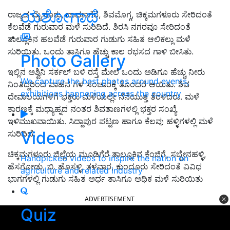
ಯಶೋಗಾಥೆ
ರಾಜ್ಯದ ಮೈಸೂರು, ದಾವಣಗೆರೆ, ಶಿವಮೊಗ್ಗ, ಚಿಕ್ಕಮಗಳೂರು ಸೇರಿದಂತೆ
ಕೆಲವೆಡೆ ಗುರುವಾರ ಮಳೆ ಸುರಿದಿದೆ. ಶಿರಸಿ ನಗರವೂ ಸೇರಿದಂತೆ
ತಾಲ್ಲೂಕಿನ ಹಲವೆಡೆ ಗುರುವಾರ ಗುಡುಗು ಸಹಿತ ಆಲಿಕಲ್ಲು ಮಳೆ
ಸುರಿಯಿತು. ಒಂದು ತಾಸಿಗೂ ಹೆಚ್ಚು ಕಾಲ ರಭಸದ ಗಾಳಿ ಬೀಸಿತು.
Photo Gallery
ಇಲ್ಲಿನ ಅಶ್ವಿನಿ ಸರ್ಕಲ್ ಬಳಿ ರಸ್ತೆ ಮೇಲೆ ಒಂದು ಅಡಿಗೂ ಹೆಚ್ಚು ನೀರು
We capture the best photos around events,
ನಿಂತಿದ್ದರಿಂದ ವಾಹನ ಗಳ ಸಂಚಾರಕ್ಕೆ ತೊಂದರೆ ಆಯಿತು. ಶಿವ
exhibitions happening across the country
ದೇವಾಲಯಗಳಿಗೆ ಭಕ್ತರು ಮಳೆಯಲ್ಲೇ ನೆನೆಯುತ್ತ ತೆರಳಿದರು. ಮಳೆ
ಕಾರಣಕ್ಕೆ ಮಧ್ಯಾಹ್ನದ ನಂತರ ಶಿವತಾಣಗಳಲ್ಲಿ ಭಕ್ತರ ಸಂಖ್ಯೆ
ಇಳಿಮುಖವಾಯಿತು. ಸಿದ್ದಾಪುರ ಪಟ್ಟಣ ಹಾಗೂ ಕೆಲವು ಹಳ್ಳಿಗಳಲ್ಲಿ ಮಳೆ
Videos
ಸುರಿದಿದೆ.
ಚಿಕ್ಕಮಗಳೂರು ಜಿಲ್ಲೆಯ ಮೂಡಿಗೆರೆ ತಾಲ್ಲೂಕಿನ ಕೆಂಜಿಗೆ, ಸಬ್ಬೇನಹಳ್ಳಿ,
Handpicked videos to inspire the nation on
ಹೆಸಗೋಡು, ಬಿ. ಹೊಸಳ್ಳಿ, ತಳವಾರ, ಕುಂದೂರು ಸೇರಿದಂತೆ ವಿವಿಧ
agriculture and related industry
ಭಾಗಗಳಲ್ಲಿ ಗುಡುಗು ಸಹಿತ ಅರ್ಧ ತಾಸಿಗೂ ಅಧಿಕ ಮಳೆ ಸುರಿಯಿತು
ADVERTISEMENT
Quiz