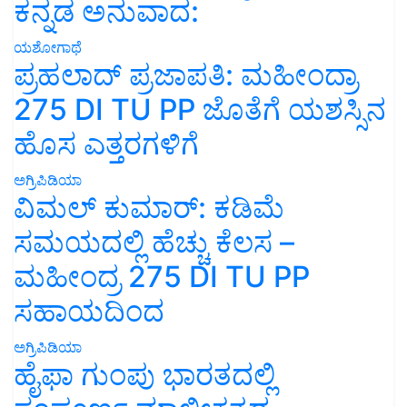
ಕನ್ನಡ ಅನುವಾದ:
ಯಶೋಗಾಥೆ
ಪ್ರಹಲಾದ್ ಪ್ರಜಾಪತಿ: ಮಹೀಂದ್ರಾ
275 DI TU PP ಜೊತೆಗೆ ಯಶಸ್ಸಿನ
ಹೊಸ ಎತ್ತರಗಳಿಗೆ
ಅಗ್ರಿಪಿಡಿಯಾ
ವಿಮಲ್ ಕುಮಾರ್: ಕಡಿಮೆ
ಸಮಯದಲ್ಲಿ ಹೆಚ್ಚು ಕೆಲಸ –
ಮಹೀಂದ್ರ 275 DI TU PP
ಸಹಾಯದಿಂದ
ಅಗ್ರಿಪಿಡಿಯಾ
ಹೈಫಾ ಗುಂಪು ಭಾರತದಲ್ಲಿ