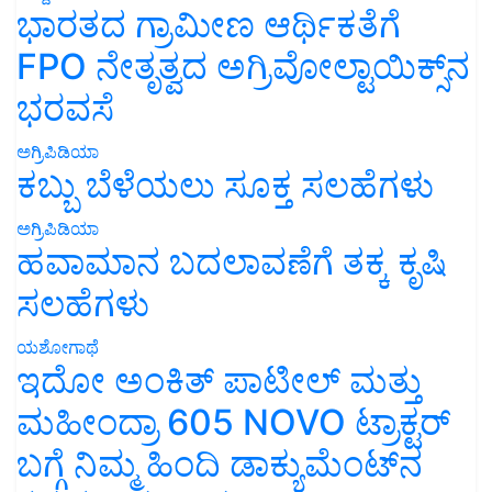
ಭಾರತದ ಗ್ರಾಮೀಣ ಆರ್ಥಿಕತೆಗೆ
FPO ನೇತೃತ್ವದ ಅಗ್ರಿವೋಲ್ಟಾಯಿಕ್ಸ್‌ನ
ಭರವಸೆ
ಅಗ್ರಿಪಿಡಿಯಾ
ಕಬ್ಬು ಬೆಳೆಯಲು ಸೂಕ್ತ ಸಲಹೆಗಳು
ಅಗ್ರಿಪಿಡಿಯಾ
ಹವಾಮಾನ ಬದಲಾವಣೆಗೆ ತಕ್ಕ ಕೃಷಿ
ಸಲಹೆಗಳು
ಯಶೋಗಾಥೆ
ಇದೋ ಅಂಕಿತ್ ಪಾಟೀಲ್ ಮತ್ತು
ಮಹೀಂದ್ರಾ 605 NOVO ಟ್ರಾಕ್ಟರ್
ಬಗ್ಗೆ ನಿಮ್ಮ ಹಿಂದಿ ಡಾಕ್ಯುಮೆಂಟ್‌ನ