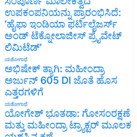
ಸಂಪೂರ್ಣ ಮಾಲೀಕತ್ವದ
ಉಪಕಂಪನಿಯನ್ನು ಪ್ರಾರಂಭಿಸಿದೆ:
‘ಹೈಫಾ ಇಂಡಿಯಾ ಫರ್ಟಿಲೈಜರ್ಸ್
ಅಂಡ್ ಟೆಕ್ನೋಲಾಜೀಸ್ ಪ್ರೈವೇಟ್
ಲಿಮಿಟೆಡ್’
ಯಶೋಗಾಥೆ
ಅಭಿಷೇಕ್ ತ್ಯಾಗಿ: ಮಹೀಂದ್ರಾ
ಅರ್ಜುನ್ 605 DI ಜೊತೆ ಹೊಸ
ಎತ್ತರಗಳಿಗೆ
ಯಶೋಗಾಥೆ
ಯೋಗೇಶ್ ಭೂತಡಾ: ಗೋಸಂರಕ್ಷಣೆ
ಮತ್ತು ಮಹೀಂದ್ರಾ ಟ್ರ್ಯಾಕ್ಟರ್ ಮೂಲಕ
ಯಶಸ್ಸಿನ ಕಥೆ