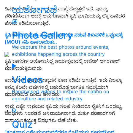
ಯಶೋಗಾಥೆ
ದಿನದಿಂದ ದಿನಕ್ಕೆ ಭಾರತದ ಜನಸಂಖ್ಯೆ ಹೆಚ್ಚುತ್ತಲೆ ಇದೆ. ಇದನ್ನು
ಪರಿಗಣಿಸಿದಾಗ ಅದಕ್ಕೆ ಅನುಗುಣವಾಗಿ ಕೃಷಿ ಭೂಮಿಯನ್ನು ಲೆಕ್ಕ ಹಾಕಿದರೆ
ತುಂಬಾ ಕಡಿಮೆಯಾಗುತ್ತಿದೆ.
Photo Gallery
ಕೃಷಿ ಜಾಗರಣ ಮತ್ತು ಎಎಫ್‌ಸಿ ಇಂಡಿಯಾ ನಡುವೆ ತಿಳುವಳಿಕೆ ಒಪ್ಪಂದಕ್ಕೆ
(MOU) ಸಹಿ ಹಾಕಲಾಯಿತು..
We capture the best photos around events,
exhibitions happening across the country
ಕೃಷಿ ಜಾಗರಣ ಆಯೋಜಸಿದ್ದ ಕಾರ್ಯಕ್ರಮದಲ್ಲಿ ರಾಜೇಶ್‌ ಅಗರವಾಲ್‌
ಮಾತನಾಡುತ್ತಿರುವುದು
Videos
ಇದರಿಂದಾಗಿ ಆಹಾರೋತ್ಪಾದನೆ ಕೂಡ ಕಡಿಮೆ ಆಗುತ್ತಿದೆ. ಇದು ನಿಜಕ್ಕೂ
ಇನ್ನೂ ಕೆಲವೇ ವರ್ಷಗಳಲ್ಲಿ ಬಹುದೊಡ್ಡ ಜಾಗತಿಕ ಸಮಸ್ಯೆಯಾಗಿ
Handpicked videos to inspire the nation on
ಮಾರ್ಪಡಲಿದೆ ಎಂದು ಹೇಳಿದರು.
agriculture and related industry
ನಾವು ಎಷ್ಟೇ ಸಾವಯವ ಕೃಷಿಯ ಸಲಹೆ ನೀಡಿದರೂ ರೈತನಿಗೆ ಒಂದಷ್ಟು
ಔಷಧಿಗಳು ಸಿಂಪಡಣೆ ಅನಿವಾರ್ಯವಾಗಿದೆ. ತುರ್ತು ಪರಿಹಾರಗಳಿಗೆ
ರಾಸಾಯನಿಕಯುಕ್ತ ಔಷಧಿಗಳು ಬೇಕೆ ಬೇಕು.
Quiz
“ತಂತ್ರಜ್ಞಾನ ಎಷ್ಟೇ ಮುಂದುವರೆದರೂ ರೊಟ್ಟಿಯನ್ನು ಗೂಗಲ್‌ನಿಂದ