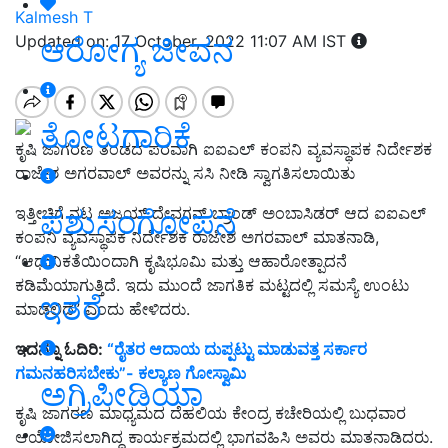
Kalmesh T
ಆರೋಗ್ಯ ಜೀವನ
Updated on: 17 October, 2022 11:07 AM IST
ತೋಟಗಾರಿಕೆ
ಕೃಷಿ ಜಾಗರಣ ತಂಡದ ಪರವಾಗಿ ಐಐಎಲ್‌ ಕಂಪನಿ ವ್ಯವಸ್ಥಾಪಕ ನಿರ್ದೇಶಕ
ರಾಜೇಶ ಅಗರವಾಲ್‌ ಅವರನ್ನು ಸಸಿ ನೀಡಿ ಸ್ವಾಗತಿಸಲಾಯಿತು
ಪಶುಸಂಗೋಪನೆ
ಇತ್ತೀಚಿಗೆ ನಟ ಅಜಯ್‌ ದೇವಗನ್‌ ಬ್ರಾಂಡ್‌ ಅಂಬಾಸಿಡರ್‌ ಆದ ಐಐಎಲ್‌
ಕಂಪನಿ ವ್ಯವಸ್ಥಾಪಕ ನಿರ್ದೇಶಕ ರಾಜೇಶ ಅಗರವಾಲ್‌ ಮಾತನಾಡಿ,
“ಆಧುನಿಕತೆಯಿಂದಾಗಿ ಕೃಷಿಭೂಮಿ ಮತ್ತು ಆಹಾರೋತ್ಪಾದನೆ
ಕಡಿಮೆಯಾಗುತ್ತಿದೆ. ಇದು ಮುಂದೆ ಜಾಗತಿಕ ಮಟ್ಟದಲ್ಲಿ ಸಮಸ್ಯೆ ಉಂಟು
ಇತರೆ
ಮಾಡಲಿದೆ” ಎಂದು ಹೇಳಿದರು.
ಇದನ್ನೂ ಓದಿರಿ:
“ರೈತರ ಆದಾಯ ದುಪ್ಪಟ್ಟು ಮಾಡುವತ್ತ ಸರ್ಕಾರ
ಗಮನಹರಿಸಬೇಕು”- ಕಲ್ಯಾಣ ಗೋಸ್ವಾಮಿ
ಅಗ್ರಿಪೀಡಿಯಾ
ಕೃಷಿ ಜಾಗರಣ ಮಾಧ್ಯಮದ ದೆಹಲಿಯ ಕೇಂದ್ರ ಕಚೇರಿಯಲ್ಲಿ ಬುಧವಾರ
ಆಯೋಜಿಸಲಾಗಿದ್ದ ಕಾರ್ಯಕ್ರಮದಲ್ಲಿ ಭಾಗವಹಿಸಿ ಅವರು ಮಾತನಾಡಿದರು.