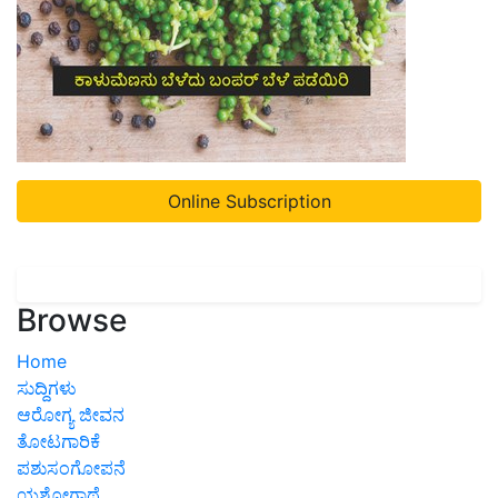
Online Subscription
Browse
Home
ಸುದ್ದಿಗಳು
ಆರೋಗ್ಯ ಜೀವನ
ತೋಟಗಾರಿಕೆ
ಪಶುಸಂಗೋಪನೆ
ಯಶೋಗಾಥೆ