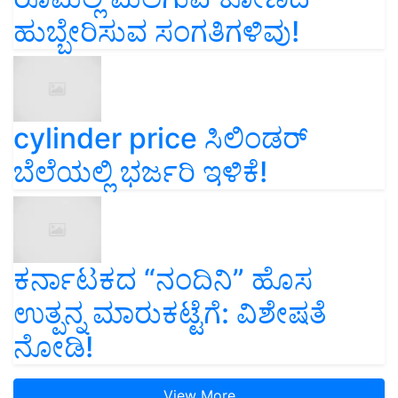
ಹುಬ್ಬೇರಿಸುವ ಸಂಗತಿಗಳಿವು!
cylinder price ಸಿಲಿಂಡರ್‌
ಬೆಲೆಯಲ್ಲಿ ಭರ್ಜರಿ ಇಳಿಕೆ!
ಕರ್ನಾಟಕದ “ನಂದಿನಿ” ಹೊಸ
ಉತ್ಪನ್ನ ಮಾರುಕಟ್ಟೆಗೆ: ವಿಶೇಷತೆ
ನೋಡಿ!
View More