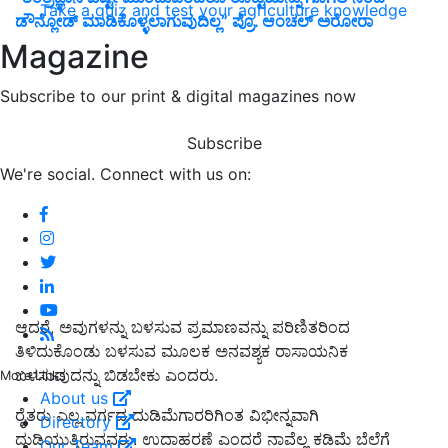
Take a quiz and test your agriculture knowledge
ಡೌನ್ಲೋಡ್ ಮಾಡಿಕೊಳ್ಳಲಾಗುವುದಿಲ್ಲ” ಪ್ರೊ. ಆಂಚಲ್ ಅರೋರಾ
Magazine
Subscribe to our print & digital magazines now
Subscribe
We're social. Connect with us on:
ಆದರೆ, ಅವುಗಳನ್ನು ಬಳಸುವ ಪ್ರಮಾಣವನ್ನು ಪರಿಣಿತರಿಂದ
ತಿಳಿದುಕೊಂಡು ಬಳಸುವ ಮೂಲಕ ಅನವಶ್ಯಕ ರಾಸಾಯನಿಕ
ಬಳಸುವುದನ್ನು ಬಿಡಬೇಕು ಎಂದರು.
More Links
About us
ರೈತರು ಎಲ್ಲ ವರ್ಗದ ದುಡಿಮೆಗಾರರಿಗಿಂತ ವಿಭೀನ್ನವಾಗಿ
Directory
ದುಡಿಯುತ್ತಿರುವವರು. ಉದಾಹರಣೆ ಎಂದರೆ ನಾವೆಲ್ಲ ಕಡಿಮೆ ಬೆಲೆಗೆ
Our Team