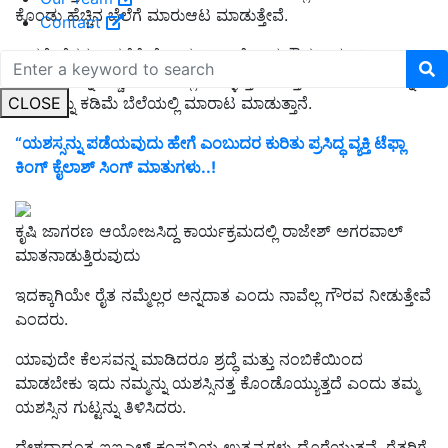
ಕೊಂಡು ಹೆಚ್ಚಿನ ಬೆಲೆಗೆ ಮಾರುಆಟ ಮಾಡುತ್ತೇವೆ.
Contact
ಆದರೆ, ರೈತರು ಬಿತ್ತನೆಗೆ ಬೇಕಾದ ಬೀಜ, ಗೊಬ್ಬರ, ಔಷಧಿ, ಕುಂಠಿ-
ಕೂರಿಗೆಗಳನ್ನು ಹೆಚ್ಚಿನ ಬೆಲೆಯಲ್ಲಿ ಕೊಳ್ಳುತ್ತಾನೆ ಮತ್ತು ಬೆಳೆದ ನಂತರ ತನ್ನ
CLOSE
ಬೆಳೆಯನ್ನು ಕಡಿಮೆ ಬೆಲೆಯಲ್ಲಿ ಮಾರಾಟ ಮಾಡುತ್ತಾನೆ.
“ಯಶಸ್ಸನ್ನು ಪಡೆಯವುದು ಹೇಗೆ ಎಂಬುದರ ಕುರಿತು ಪ್ರಸಿದ್ಧ ವ್ಯಕ್ತಿ ಟೆಫ್ಲಾ
ಕಿಂಗ್ ಕೈಲಾಶ್ ಸಿಂಗ್ ಮಾತುಗಳು..!
ಕೃಷಿ ಜಾಗರಣ ಆಯೋಜಸಿದ್ದ ಕಾರ್ಯಕ್ರಮದಲ್ಲಿ ರಾಜೇಶ್‌ ಅಗರವಾಲ್‌
ಮಾತನಾಡುತ್ತಿರುವುದು
ಇದಕ್ಕಾಗಿಯೇ ರೈತ ನಮ್ಮೆಲ್ಲರ ಅನ್ನದಾತ ಎಂದು ನಾವೆಲ್ಲ ಗೌರವ ನೀಡುತ್ತೇವೆ
ಎಂದರು.
ಯಾವುದೇ ಕೆಲಸವನ್ನ ಮಾಡಿದರೂ ಶ್ರದ್ಧೆ ಮತ್ತು ನಂಬಿಕೆಯಿಂದ
ಮಾಡಬೇಕು ಇದು ನಮ್ಮನ್ನು ಯಶಸ್ಸಿನತ್ತ ಕೊಂಡೊಯ್ಯುತ್ತದೆ ಎಂದು ತಮ್ಮ
ಯಶಸ್ಸಿನ ಗುಟ್ಟನ್ನು ತಿಳಿಸಿದರು.
ದೇಶದಾದ್ಯಂತ ಐಐಎಲ್‌ ಕಂಪನಿಯ ಉತ್ಪನ್ನಗಳು ದೊರೆಯುತ್ತವೆ. ರೈತರಿಗೆ