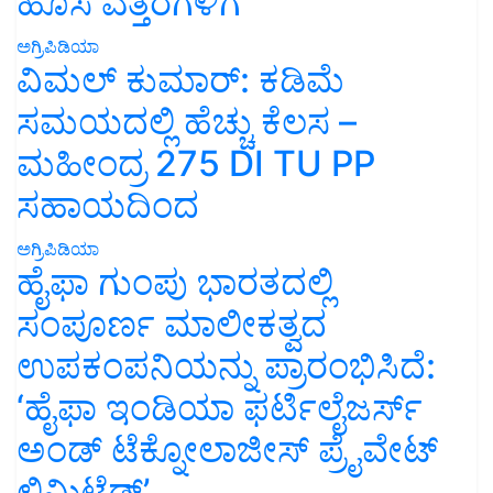
ಹೊಸ ಎತ್ತರಗಳಿಗೆ
ಅಗ್ರಿಪಿಡಿಯಾ
ವಿಮಲ್ ಕುಮಾರ್: ಕಡಿಮೆ
ಸಮಯದಲ್ಲಿ ಹೆಚ್ಚು ಕೆಲಸ –
ಮಹೀಂದ್ರ 275 DI TU PP
ಸಹಾಯದಿಂದ
ಅಗ್ರಿಪಿಡಿಯಾ
ಹೈಫಾ ಗುಂಪು ಭಾರತದಲ್ಲಿ
ಸಂಪೂರ್ಣ ಮಾಲೀಕತ್ವದ
ಉಪಕಂಪನಿಯನ್ನು ಪ್ರಾರಂಭಿಸಿದೆ:
‘ಹೈಫಾ ಇಂಡಿಯಾ ಫರ್ಟಿಲೈಜರ್ಸ್
ಅಂಡ್ ಟೆಕ್ನೋಲಾಜೀಸ್ ಪ್ರೈವೇಟ್
ಲಿಮಿಟೆಡ್’