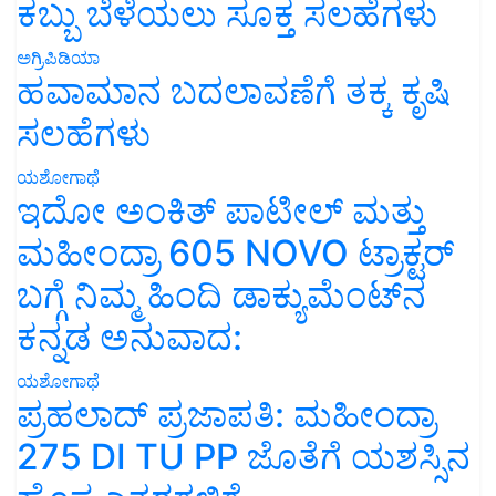
ಕಬ್ಬು ಬೆಳೆಯಲು ಸೂಕ್ತ ಸಲಹೆಗಳು
ಅಗ್ರಿಪಿಡಿಯಾ
ಹವಾಮಾನ ಬದಲಾವಣೆಗೆ ತಕ್ಕ ಕೃಷಿ
ಸಲಹೆಗಳು
ಯಶೋಗಾಥೆ
ಇದೋ ಅಂಕಿತ್ ಪಾಟೀಲ್ ಮತ್ತು
ಮಹೀಂದ್ರಾ 605 NOVO ಟ್ರಾಕ್ಟರ್
ಬಗ್ಗೆ ನಿಮ್ಮ ಹಿಂದಿ ಡಾಕ್ಯುಮೆಂಟ್‌ನ
ಕನ್ನಡ ಅನುವಾದ:
ಯಶೋಗಾಥೆ
ಪ್ರಹಲಾದ್ ಪ್ರಜಾಪತಿ: ಮಹೀಂದ್ರಾ
275 DI TU PP ಜೊತೆಗೆ ಯಶಸ್ಸಿನ