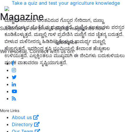
Take a quiz and test your agriculture knowledge
Magazine
ಮಣ್ಣಿಗೆ ಸಾವಯವ ಅಂಶವಿರುವ ಗೊಬ್ಬರ ಸೇರಿದಾಗ, ಮಣ್ಣು
ಸಡಿಲಗೊಳ್ಳುವ ಜೊತೆಗೆ ಮೃದುವಾಗುತ್ತದೆ. ಮಣ್ಣಿನ ಕಣಕಣಗಳು ಪರಸ್ಪರ
Subscribe to our print & digital magazines now
ಕೂಡಿಕೊಳ್ಳುತ್ತವೆ. ಮಣ್ಣಲ್ಲಿ ಗಾಳಿ ಪ್ರವೇಶಿಸಿ ಮಣ್ಣಿಗೆ ನವ ಚೈತನ್ಯ ಬರುತ್ತದೆ.
ಬೀಳುವ ಮಳೆನೀರನ್ನು ಹಿಡಿದಿಟ್ಟುಕೊಳ್ಳುವ ಸಾಮರ್ಥ್ಯ ಮಣ್ಣಲ್ಲಿ
Subscribe
ಹೆಚ್ಚಾಗುತ್ತದೆ. ಇದರಿಂಧ ಕೃಷಿ ಭೂಮಿಯಲ್ಲಿ ತೇವಾಂಶ ಹೆಚ್ಚುಕಾಲ
We're social. Connect with us on:
ಉಳಿಯುತ್ತದೆ. ಎಲ್ಲಕ್ಕಿಂತಲೂ ಮುಖ್ಯವಾಗಿ ಈ ಜೀವಿಗಳು ಬದುಕುಳಿಯಲು
ಪೂರಕ ವಾತಾವರಣ ಸೃಷ್ಟಿಯಾಗುತ್ತದೆ.
More Links
About us
Directory
Our Team