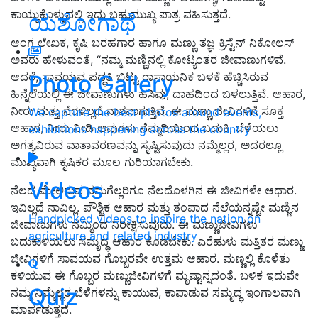
ಕಾಯ್ದುಕೊಳ್ಳುವಲ್ಲಿ ಇದು ಬಹುಮುಖ್ಯ ಪಾತ್ರ ವಹಿಸುತ್ತದೆ.
ಯಶೋಗಾಥೆ
ಆಂಗ್ಲ ಲೇಖಕ, ಕೃಷಿ ಬರಹಗಾರ ಹಾಗೂ ಮಣ್ಣು ತಜ್ಞ ಕ್ರಿಸ್ಟೆನ್ ನಿಕೋಲಸ್
ಅವರು ಹೇಳುವಂತೆ, “ನಮ್ಮ ಮಣ್ಣಿನಲ್ಲಿ ಕೋಟ್ಯಂತರ ಜೀವಾಣುಗಳಿವೆ.
ಆದರೆ, ಸಾವಯವ ಪದ್ಧತಿ ಬಿಟ್ಟು ರಾಸಾಯನಿಕ ಬಳಕೆ ಹೆಚ್ಚಿಸಿರುವ
Photo Gallery
ಹಿನ್ನೆಲೆಯಲ್ಲಿ ಈ ಜೀವಾಣುಗಳು ಹಸಿವು, ದಾಹದಿಂದ ಬಳಲುತ್ತಿವೆ. ಆಹಾರ,
ನೀರು ಮತ್ತು ನೆರಳಿಲ್ಲದೆ ನಾಶವಾಗುತ್ತಿವೆ. ಈ ಮಣ್ಣು ಜೀವಿಗಳಿಗೆ ಸೂಕ್ತ
We capture the best photos around events,
ಆಹಾರ, ನೀರು ನೀಡಿ ಅವುಗಳು ನೆಮ್ಮದಿಯಿಂದ ಬದುಕಿ, ಬೆಳೆಯಲು
exhibitions happening across the country
ಅಗತ್ಯವಿರುವ ವಾತಾವರಣವನ್ನು ಸೃಷ್ಟಿಸುವುದು ನಮ್ಮೆಲ್ಲರ, ಅದರಲ್ಲೂ
ಮುಖ್ಯವಾಗಿ ಕೃಷಿಕರ ಮೂಲ ಗುರಿಯಾಗಬೇಕು.
Videos
ನೆಲದ ಮೇಲಿರುವ ನಮಗೆಲ್ಲರಿಗೂ ನೆಲದೊಳಗಿನ ಈ ಜೀವಿಗಳೇ ಆಧಾರ.
ಇವಿಲ್ಲದೆ ನಾವಿಲ್ಲ. ಪೌಶ್ಟಿಕ ಆಹಾರ ಮತ್ತು ತಂಪಾದ ನೆಲೆಯನ್ನಷ್ಟೇ ಮಣ್ಣಿನ
Handpicked videos to inspire the nation on
ಜೀವಾಣುಗಳು ನಮ್ಮಿಂದ ನಿರೀಕ್ಷಿಸುವುದು. ಈ ಮಣ್ಣುಜೀವಿಗಳು
agriculture and related industry
ಬದುಕುಳಿಯಲು ಸಮೃದ್ಧ ಆಹಾರ ಕೊಡಬೇಕು. ಎರೆಹುಳು ಮತ್ತಿತರ ಮಣ್ಣು
ಜೀವಿಗಳಿಗೆ ಸಾವಯವ ಗೊಬ್ಬರವೇ ಉತ್ತಮ ಆಹಾರ. ಮಣ್ಣಲ್ಲಿ ಕೊಳೆತು
ಕಳಿಯುವ ಈ ಗೊಬ್ಬರ ಮಣ್ಣುಜೀವಿಗಳಿಗೆ ಮೃಷ್ಟಾನ್ನದಂತೆ. ಬಳಿಕ ಇದುವೇ
Quiz
ನಮ್ಮ ನಿಮ್ಮೆಲ್ಲರ ಬೆಳೆಗಳನ್ನು ಕಾಯುವ, ಕಾಪಾಡುವ ಸಮೃದ್ಧ ಇಂಗಾಲವಾಗಿ
ಮಾರ್ಪಡುತ್ತದೆ.