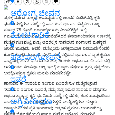
ಆರೋಗ್ಯ ಜೀವನ
ಪ್ರಸಕ್ತ ವರ್ಷದ ರಾಜ್ಯದ ಆಯವ್ಯಯದಲ್ಲಿ ಅಂದರೆ ಬಜೆಟ್‌ನಲ್ಲಿ, ಕೃಷಿ
ಭೂಮಿಯಲ್ಲಿರುವ ಮಣ್ಣಿನಲ್ಲಿ ಸಾವಯವ ಇಂಗಾಲ ಹೆಚ್ಚಿಸಲು ರಾಜ್ಯ
ಸರ್ಕಾರ 75 ಕೋಟಿ ರೂಪಾಯಿಗಳನ್ನು ಮೀಸಲಿಟ್ಟಿದೆ. ಇಲ್ಲಿ
ತೋಟಗಾರಿಕೆ
ಗಮನಿಸಬೇಕಿರುವ ಮುಖ್ಯ ಅಂಶವೇನೆAದರೆ ತಡವಾಗಿಯಾದರೂ ಸರ್ಕಾರಕ್ಕೆ
ಮಣ್ಣಿನ ಗುಣಮಟ್ಟ ಮತ್ತು ಅದರಲ್ಲಿನ ಸಾವಯವ ಇಂಗಾಲದ ಮಹತ್ವದ
ಅರಿವಾಗಿರುವುದು. ಆದರೆ, ಮತ್ತೊಂದು ಆಸಕ್ತಿದಾಯಕ ವಿಷಯವೇನೆಂದರೆ
ಕೋಟಿ ಕೋಟಿ ರೂಪಾಯಿ ಬಳಸಿ ಮಣ್ಣಿನಲ್ಲಿರುವ ಇಂಗಾಲವನ್ನು ಹೆಚ್ಚಿಸಲು
ಪಶುಸಂಗೋಪನೆ
ಸಾಧ್ಯವಿಲ್ಲ. ಹಾಗೇ ಇದು ಒಂದು ದಿನ, ತಿಂಗಳು ಅಥವಾ ಒಂದೇ ವರ್ಷದಲ್ಲಿ
ಆಗುವಂತಹ ಕೆಲಸವೂ ಅಲ್ಲ. ಇದಕ್ಕೆ ಹತ್ತಾರು ವರ್ಷಗಳ ಶ್ರಮ, ಶ್ರದ್ಧೆ ಬೇಕು.
ಅದಕ್ಕೇನಿದ್ದರೂ ರೈತರು ಮನಸು ಮಾಡಬೇಕಷ್ಟೇ.
ಇತರೆ
ಹಾಗಾದರೆ ಈ ಸಾವಯವ ಇಂಗಾಲ ಎಂದರೇನು? ಮಣ್ಣಿನಲ್ಲಿರುವ
ಸಾವಯವ ಇಂಗಾಲ ಎಂದರೆ, ನಮ್ಮ ಸುತ್ತ ಇರುವ ಸಾವಯವ ವಸ್ತುಗಳು
ಅಥವಾ ತ್ಯಾಜ್ಯವು ಕೃಷಿ ಭೂಮಿಯ ಮಣ್ಣಿನಲ್ಲಿ ಬೆರೆತು, ಕೊಳೆಯುವುದರಿಂದ
ಅಗ್ರಿಪೀಡಿಯಾ
ಸಾವಯವ ಇಂಗಾಲ ಉತ್ಪತ್ತಿಯಾಗುತ್ತದೆ. ಮಣ್ಣಿನಲ್ಲಿರುವ ಹತ್ತಾರು
ರಾಸಾಯನಿಕಗಳ ಪೈಕಿ ಇಂಗಾಲವು ಅತ್ಯಂತ ಪ್ರಮುಖ ಅಂಶವಾಗಿದ್ದು,
ಬೆಳೆಗಳ ಬೆಳವಣಿಗೆಯಲ್ಲಿ ಹಾಗೂ ಮಣ್ಣಿನ ಆರೋಗ್ಯ, ಗುಣಮಟ್ಟ