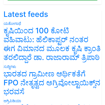
Latest feeds
ಯಶೋಗಾಥೆ
ಕೃಷಿಯಿಂದ 100 ಕೋಟಿ
ವಹಿವಾಟು: ಹೆಲಿಕಾಪ್ಟರ್ ನಂತರ
ಈಗ ವಿಮಾನದ ಮೂಲಕ ಕೃಷಿ ಕ್ರಾಂತಿ
ತರಲಿದ್ದಾರೆ ಡಾ. ರಾಜಾರಾಮ್ ತ್ರಿಪಾಠಿ
ಸುದ್ದಿಗಳು
ಭಾರತದ ಗ್ರಾಮೀಣ ಆರ್ಥಿಕತೆಗೆ
FPO ನೇತೃತ್ವದ ಅಗ್ರಿವೋಲ್ಟಾಯಿಕ್ಸ್‌ನ
ಭರವಸೆ
ಅಗ್ರಿಪಿಡಿಯಾ