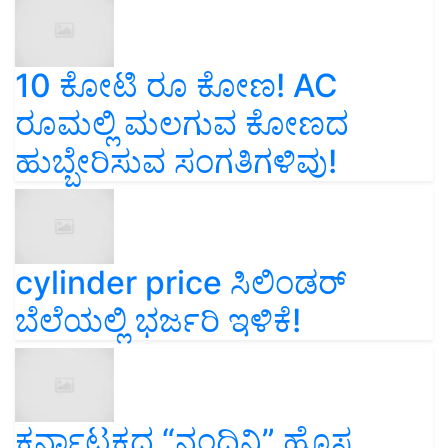
10 ಕೋಟಿ ರೂ ಕೋಣ! AC
ರೂಮಲ್ಲಿ ಮಲಗುವ ಕೋಣದ
ಹುಬ್ಬೇರಿಸುವ ಸಂಗತಿಗಳಿವು!
cylinder price ಸಿಲಿಂಡರ್‌
ಬೆಲೆಯಲ್ಲಿ ಭರ್ಜರಿ ಇಳಿಕೆ!
ಕರ್ನಾಟಕದ “ನಂದಿನಿ” ಹೊಸ