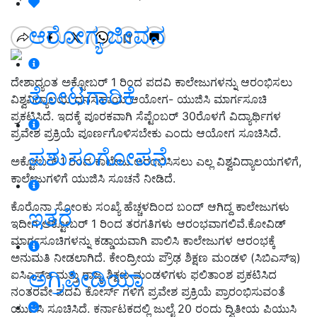
ಆರೋಗ್ಯ ಜೀವನ
ದೇಶಾದ್ಯಂತ ಅಕ್ಟೋಬರ್ 1 ರಿಂದ ಪದವಿ ಕಾಲೇಜುಗಳನ್ನು ಆರಂಭಿಸಲು
ತೋಟಗಾರಿಕೆ
ವಿಶ್ವವಿದ್ಯಾಲಯ ಧನಸಹಾಯ ಆಯೋಗ- ಯುಜಿಸಿ ಮಾರ್ಗಸೂಚಿ
ಪ್ರಕಟಿಸಿದೆ. ಇದಕ್ಕೆ ಪೂರಕವಾಗಿ ಸೆಪ್ಟೆಂಬರ್ 30ರೊಳಗೆ ವಿದ್ಯಾರ್ಥಿಗಳ
ಪ್ರವೇಶ ಪ್ರಕ್ರಿಯೆ ಪೂರ್ಣಗೊಳಿಸಬೇಕು ಎಂದು ಆಯೋಗ ಸೂಚಿಸಿದೆ.
ಪಶುಸಂಗೋಪನೆ
ಅಕ್ಟೋಬರ್ 1 ರಿಂದ ಕಾಲೇಜು ಆರಂಭಿಸಿಸಲು ಎಲ್ಲ ವಿಶ್ವವಿದ್ಯಾಲಯಗಳಿಗೆ,
ಕಾಲೇಜುಗಳಿಗೆ ಯುಜಿಸಿ ಸೂಚನೆ ನೀಡಿದೆ.
ಕೊರೊನಾ ಸೋಂಕು ಸಂಖ್ಯೆ ಹೆಚ್ಚಳದಿಂದ ಬಂದ್ ಆಗಿದ್ದ ಕಾಲೇಜುಗಳು
ಇತರೆ
ಇದೀಗ ಅಕ್ಟೋಬರ್ 1 ರಿಂದ ತರಗತಿಗಳು ಆರಂಭವಾಗಲಿವೆ.ಕೋವಿಡ್
ಮಾರ್ಗಸೂಚಿಗಳನ್ನು ಕಡ್ಡಾಯವಾಗಿ ಪಾಲಿಸಿ ಕಾಲೇಜುಗಳ ಆರಂಭಕ್ಕೆ
ಅನುಮತಿ ನೀಡಲಾಗಿದೆ. ಕೇಂದ್ರೀಯ ಪ್ರೌಢ ಶಿಕ್ಷಣ ಮಂಡಳಿ (ಸಿಬಿಎಸ್ಇ)
ಅಗ್ರಿಪೀಡಿಯಾ
ಐಸಿಎಸ್ಇ ಮತ್ತು ರಾಜ್ಯ ಶಿಕ್ಷಣ ಮಂಡಳಿಗಳು ಫಲಿತಾಂಶ ಪ್ರಕಟಿಸಿದ
ನಂತರವೇ ಪದವಿ ಕೋರ್ಸ್ ಗಳಿಗೆ ಪ್ರವೇಶ ಪ್ರಕ್ರಿಯೆ ಪ್ರಾರಂಭಿಸುವಂತೆ
ಯುಜಿಸಿ ಸೂಚಿಸಿದೆ. ಕರ್ನಾಟಕದಲ್ಲಿ ಜುಲೈ 20 ರಂದು ದ್ವಿತೀಯ ಪಿಯುಸಿ