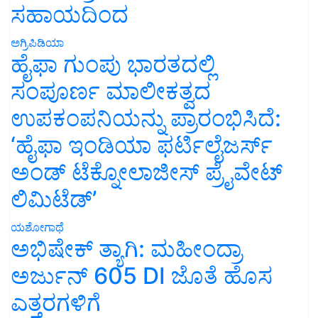
ಸಹಾಯದಿಂದ
ಅಗ್ರಿಪಿಡಿಯಾ
ಹೈಫಾ ಗುಂಪು ಭಾರತದಲ್ಲಿ
ಸಂಪೂರ್ಣ ಮಾಲೀಕತ್ವದ
ಉಪಕಂಪನಿಯನ್ನು ಪ್ರಾರಂಭಿಸಿದೆ:
‘ಹೈಫಾ ಇಂಡಿಯಾ ಫರ್ಟಿಲೈಜರ್ಸ್
ಅಂಡ್ ಟೆಕ್ನೋಲಾಜೀಸ್ ಪ್ರೈವೇಟ್
ಲಿಮಿಟೆಡ್’
ಯಶೋಗಾಥೆ
ಅಭಿಷೇಕ್ ತ್ಯಾಗಿ: ಮಹೀಂದ್ರಾ
ಅರ್ಜುನ್ 605 DI ಜೊತೆ ಹೊಸ
ಎತ್ತರಗಳಿಗೆ