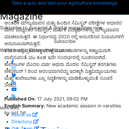
Take a quiz and test your agriculture knowledge
Magazine
ಆಂತರಿಕ ಮೌಲ್ಯಮಾಪನ ಮತ್ತು ಹಿಂದಿನ ಸೆಮಿಸ್ಟರ್ ಪರೀಕ್ಷೆಗಳ ಆಧಾರದ
Subscribe to our print & digital magazines now
ಮೇಲೆ ಮಧ್ಯಂತರ ಸೆಮಿಸ್ಟರ್, ವಾರ್ಷಿಕ ವಿದ್ಯಾರ್ಥಿಗಳನ್ನು ಮೌಲ್ಯಮಾಪನ
ಮಾಡಲಾಗುತ್ತದೆ. ಈ ನಿರ್ಧಾರವು 2020 ರಲ್ಲಿ ಅನುಸರಿಸಿದ ನಿಯಮಗಳಿಗೆ
Subscribe
ಅನುಗುಣವಾಗಿರುತ್ತದೆ.
We're social. Connect with us on:
2020 ರಲ್ಲಿ ಪ್ರಕಟಿಸಿದ್ದ ಪರೀಕ್ಷೆ ಮಾರ್ಗಸೂಚಿಗಳನ್ನು ಕಡ್ಡಾಯವಾಗಿ
ಪಾಲಿಸುವಂತೆ ಯು ಕೂಡ ಇದೇ ಸಂದರ್ಭದಲ್ಲಿ ಸೂಚಿಸಲಾಗಿದೆ.
ಕಾಲೇಜುಗಳ ಮೊದಲ ವರ್ಷ ಅಥವಾ ಮೊದಲ ಸೆಮಿಸ್ಟರ್ ತರಗತಿಗಳು
ಅಕ್ಟೋಬರ್ 1 ರಿಂದ ಆರಂಭವಾಗಲಿದ್ದು ಇದಕ್ಕಾಗಿ ವಿಶ್ವವಿದ್ಯಾಲಯಗಳು
ಮತ್ತು ಕಾಲೇಜುಗಳು ಎಲ್ಲ ಸಿದ್ಧತೆಗಳನ್ನು ಮಾಡಿಕೊಳ್ಳುವಂತೆ ಸೂಚನೆ
ನೀಡಿದೆ.
Published On:
17 July 2021, 09:02 PM
English Summary:
New academic session in varsities
More Links
by oct 1st
About us
Directory
Our Team