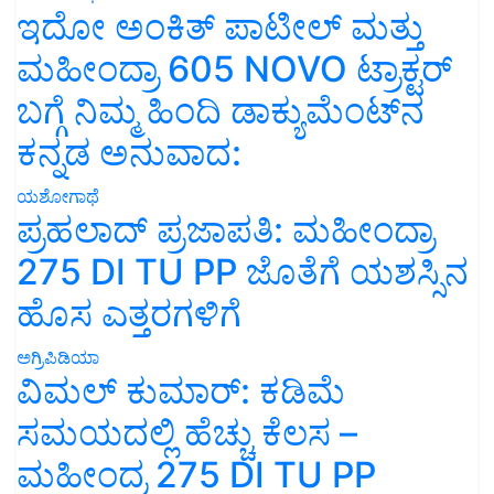
ಇದೋ ಅಂಕಿತ್ ಪಾಟೀಲ್ ಮತ್ತು
ಮಹೀಂದ್ರಾ 605 NOVO ಟ್ರಾಕ್ಟರ್
ಬಗ್ಗೆ ನಿಮ್ಮ ಹಿಂದಿ ಡಾಕ್ಯುಮೆಂಟ್‌ನ
ಕನ್ನಡ ಅನುವಾದ:
ಯಶೋಗಾಥೆ
ಪ್ರಹಲಾದ್ ಪ್ರಜಾಪತಿ: ಮಹೀಂದ್ರಾ
275 DI TU PP ಜೊತೆಗೆ ಯಶಸ್ಸಿನ
ಹೊಸ ಎತ್ತರಗಳಿಗೆ
ಅಗ್ರಿಪಿಡಿಯಾ
ವಿಮಲ್ ಕುಮಾರ್: ಕಡಿಮೆ
ಸಮಯದಲ್ಲಿ ಹೆಚ್ಚು ಕೆಲಸ –
ಮಹೀಂದ್ರ 275 DI TU PP