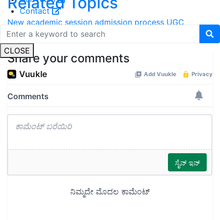
Related Topics
Contact
New academic session
admission process
UGC
University grants commission
CLOSE
Share your comments