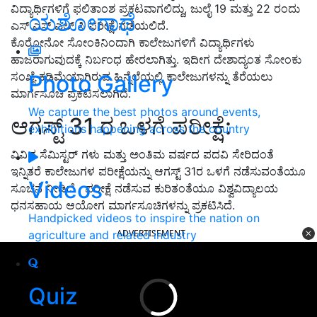
ವಿದ್ಯಾರ್ಥಿಗಳಿಗೆ ಫಲಿತಾಂಶ ಪ್ರಕಟವಾಗಲಿದ್ದು, ಜುಲೈ 19 ಮತ್ತು 22 ರಂದು
ಯಶೋಗಾಥೆ
ಎಸ್ ಎಸ್ ಎಲ್ ಸಿ ಪರೀಕ್ಷೆ ನಡೆಯಲಿದೆ.
ಕೊರೋನೋ ಸೋಂಕಿನಿಂದಾಗಿ ಕಾಲೇಜುಗಳಿಗೆ ವಿದ್ಯಾರ್ಥಿಗಳು
ಹಾಜರಾಗುವುದಕ್ಕೆ ನಿರ್ಬಂಧ ಹೇರಲಾಗಿತ್ತು. ಇದೀಗ ದೇಶಾದ್ಯಂತ ಸೋಂಕು
ಸಂಖ್ಯೆ ಕಡಿಮೆಯಾಗಿರುವ ಹಿನ್ನೆಲೆಯಲ್ಲಿ ಕಾಲೇಜುಗಳನ್ನು ತೆರೆಯಲು
Photo Gallery
ಮಾರ್ಗಸೂಚಿ ಪ್ರಕಟಿಸಲಾಗಿದೆ.
We capture the best photos around events,
ಆಗಸ್ಟ್ 31 ರ ಒಳಗೆ ಪರೀಕ್ಷೆ:
exhibitions happening across the country
ವಿವಿಧ ಸೆಮಿಸ್ಟರ್ ಗಳು ಮತ್ತು ಅಂತಿಮ ವರ್ಷದ ಪದವಿ ಸೇರಿದಂತೆ
ಇನ್ನಿತರೆ ಕಾಲೇಜುಗಳ ಪರೀಕ್ಷೆಯನ್ನು ಆಗಸ್ಟ್ 31ರ ಒಳಗೆ ನಡೆಸುವಂತೆಯೂ
Videos
ಸೂಚನೆ ನೀಡಿದೆ . ಪರೀಕ್ಷೆ ನಡೆಸುವ ಕುರಿತಂತೆಯೂ ವಿಶ್ವವಿದ್ಯಾಲಯ
ಧನಸಹಾಯ ಆಯೋಗ ಮಾರ್ಗಸೂಚಿಗಳನ್ನು ಪ್ರಕಟಿಸಿದೆ.
Handpicked videos to inspire the nation on
ADVERTISEMENT
agriculture and related industry
Quiz