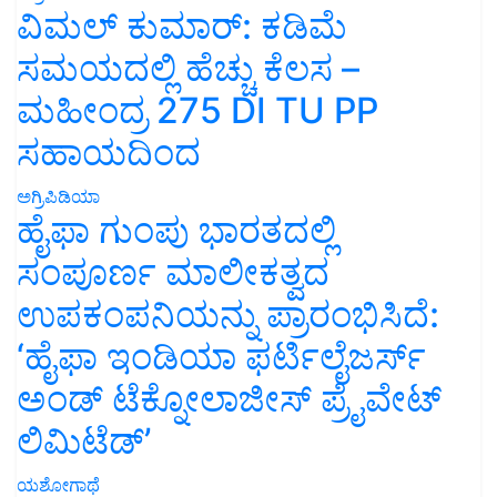
ವಿಮಲ್ ಕುಮಾರ್: ಕಡಿಮೆ
ಸಮಯದಲ್ಲಿ ಹೆಚ್ಚು ಕೆಲಸ –
ಮಹೀಂದ್ರ 275 DI TU PP
ಸಹಾಯದಿಂದ
ಅಗ್ರಿಪಿಡಿಯಾ
ಹೈಫಾ ಗುಂಪು ಭಾರತದಲ್ಲಿ
ಸಂಪೂರ್ಣ ಮಾಲೀಕತ್ವದ
ಉಪಕಂಪನಿಯನ್ನು ಪ್ರಾರಂಭಿಸಿದೆ:
‘ಹೈಫಾ ಇಂಡಿಯಾ ಫರ್ಟಿಲೈಜರ್ಸ್
ಅಂಡ್ ಟೆಕ್ನೋಲಾಜೀಸ್ ಪ್ರೈವೇಟ್
ಲಿಮಿಟೆಡ್’
ಯಶೋಗಾಥೆ