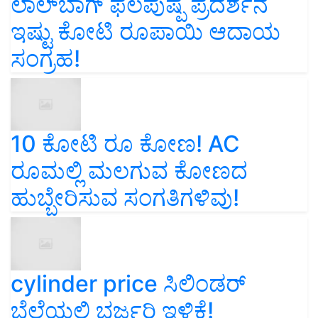
ಲಾಲ್‌ಬಾಗ್ ಫಲಪುಷ್ಪ ಪ್ರದರ್ಶನ
ಇಷ್ಟು ಕೋಟಿ ರೂಪಾಯಿ ಆದಾಯ
ಸಂಗ್ರಹ!
10 ಕೋಟಿ ರೂ ಕೋಣ! AC
ರೂಮಲ್ಲಿ ಮಲಗುವ ಕೋಣದ
ಹುಬ್ಬೇರಿಸುವ ಸಂಗತಿಗಳಿವು!
cylinder price ಸಿಲಿಂಡರ್‌
ಬೆಲೆಯಲ್ಲಿ ಭರ್ಜರಿ ಇಳಿಕೆ!