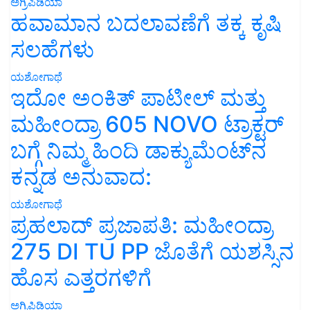
ಅಗ್ರಿಪಿಡಿಯಾ
ಹವಾಮಾನ ಬದಲಾವಣೆಗೆ ತಕ್ಕ ಕೃಷಿ
ಸಲಹೆಗಳು
ಯಶೋಗಾಥೆ
ಇದೋ ಅಂಕಿತ್ ಪಾಟೀಲ್ ಮತ್ತು
ಮಹೀಂದ್ರಾ 605 NOVO ಟ್ರಾಕ್ಟರ್
ಬಗ್ಗೆ ನಿಮ್ಮ ಹಿಂದಿ ಡಾಕ್ಯುಮೆಂಟ್‌ನ
ಕನ್ನಡ ಅನುವಾದ:
ಯಶೋಗಾಥೆ
ಪ್ರಹಲಾದ್ ಪ್ರಜಾಪತಿ: ಮಹೀಂದ್ರಾ
275 DI TU PP ಜೊತೆಗೆ ಯಶಸ್ಸಿನ
ಹೊಸ ಎತ್ತರಗಳಿಗೆ
ಅಗ್ರಿಪಿಡಿಯಾ