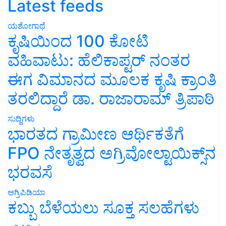
Latest feeds
ಯಶೋಗಾಥೆ
ಕೃಷಿಯಿಂದ 100 ಕೋಟಿ
ವಹಿವಾಟು: ಹೆಲಿಕಾಪ್ಟರ್ ನಂತರ
ಈಗ ವಿಮಾನದ ಮೂಲಕ ಕೃಷಿ ಕ್ರಾಂತಿ
ತರಲಿದ್ದಾರೆ ಡಾ. ರಾಜಾರಾಮ್ ತ್ರಿಪಾಠಿ
ಸುದ್ದಿಗಳು
ಭಾರತದ ಗ್ರಾಮೀಣ ಆರ್ಥಿಕತೆಗೆ
FPO ನೇತೃತ್ವದ ಅಗ್ರಿವೋಲ್ಟಾಯಿಕ್ಸ್‌ನ
ಭರವಸೆ
ಅಗ್ರಿಪಿಡಿಯಾ
ಕಬ್ಬು ಬೆಳೆಯಲು ಸೂಕ್ತ ಸಲಹೆಗಳು