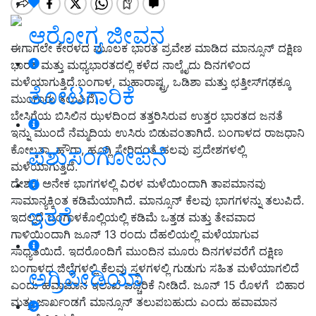
ಆರೋಗ್ಯ ಜೀವನ
ಈಗಾಗಲೇ ಕೇರಳದ ಮೂಲಕ ಭಾರತ ಪ್ರವೇಶ ಮಾಡಿದ ಮಾನ್ಸೂನ್ ದಕ್ಷಿಣ
ಭಾರತ ಮತ್ತು ಮಧ್ಯಭಾರತದಲ್ಲಿ ಕಳೆದ ನಾಲ್ಕೈದು ದಿನಗಳಿಂದ
ಮಳೆಯಾಗುತ್ತಿದೆ.ಬಂಗಾಳ, ಮಹಾರಾಷ್ಟ್ರ, ಒಡಿಶಾ ಮತ್ತು ಛತ್ತೀಸ್‌ಗಢಕ್ಕೂ
ತೋಟಗಾರಿಕೆ
ಮುಂಗಾರು ತಲುಪಿದೆ.
ಬೇಸಿಗೆಯ ಬಿಸಿಲಿನ ಝಳದಿಂದ ತತ್ತರಿಸಿರುವ ಉತ್ತರ ಭಾರತದ ಜನತೆ
ಇನ್ನು ಮುಂದೆ ನೆಮ್ಮದಿಯ ಉಸಿರು ಬಿಡುವಂತಾಗಿದೆ. ಬಂಗಾಳದ ರಾಜಧಾನಿ
ಕೋಲ್ಕತಾ, ಹೌರಾ, ಹೂಗ್ಲಿ ಸೇರಿದಂತೆ ಹಲವು ಪ್ರದೇಶಗಳಲ್ಲಿ
ಪಶುಸಂಗೋಪನೆ
ಮಳೆಯಾಗುತ್ತಿದೆ.
ದೇಶದ ಅನೇಕ ಭಾಗಗಳಲ್ಲಿ ವಿರಳ ಮಳೆಯಿಂದಾಗಿ ತಾಪಮಾನವು
ಸಾಮಾನ್ಯಕ್ಕಿಂತ ಕಡಿಮೆಯಾಗಿದೆ. ಮಾನ್ಸೂನ್ ಕೆಲವು ಭಾಗಗಳನ್ನು ತಲುಪಿದೆ.
ಇತರೆ
ಇದಲ್ಲದೆ ಬಂಗಾಳಕೊಲ್ಲಿಯಲ್ಲಿ ಕಡಿಮೆ ಒತ್ತಡ ಮತ್ತು ತೇವವಾದ
ಗಾಳಿಯಿಂದಾಗಿ ಜೂನ್ 13 ರಂದು ದೆಹಲಿಯಲ್ಲಿ ಮಳೆಯಾಗುವ
ಸಾಧ್ಯತೆಯಿದೆ. ಇದರೊಂದಿಗೆ ಮುಂದಿನ ಮೂರು ದಿನಗಳವರೆಗೆ ದಕ್ಷಿಣ
ಬಂಗಾಳದ ಜಿಲ್ಲೆಗಳಲ್ಲಿ ಕೆಲವು ಸ್ಥಳಗಳಲ್ಲಿ ಗುಡುಗು ಸಹಿತ ಮಳೆಯಾಗಲಿದೆ
ಅಗ್ರಿಪೀಡಿಯಾ
ಎಂದು ಹವಾಮಾನ ಇಲಾಖೆ ಎಚ್ಚರಿಕೆ ನೀಡಿದೆ. ಜೂನ್ 15 ರೊಳಗೆ ಬಿಹಾರ
ಮತ್ತು ಜಾರ್ಖಂಡಗೆ ಮಾನ್ಸೂನ್ ತಲುಪಬಹುದು ಎಂದು ಹವಾಮಾನ