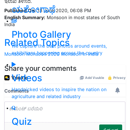
ಇಲಾಖೆ ತಿಳಿಸದೆ.
ಯಶೋಗಾಥೆ
Published On:
13 June 2020, 06:08 PM
English Summary:
Monsoon in most states of South
India
Photo Gallery
Related Topics
We capture the best photos around events,
exhibitions happening across the country
Monsoon
Monsoon 2020
Monsoon in India
Share your comments
Videos
Handpicked videos to inspire the nation on
agriculture and related industry
Quiz