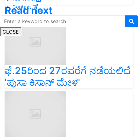
Contact
Read next
CLOSE
ಫೆ.25ರಿಂದ 27ರವರೆಗೆ ನಡೆಯಲಿದೆ
'ಪುಸಾ ಕಿಸಾನ್ ಮೇಳ'