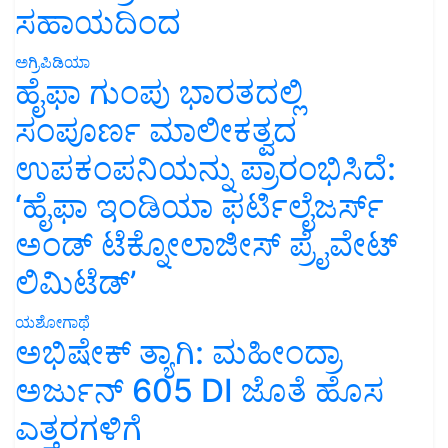
ಸಹಾಯದಿಂದ
ಅಗ್ರಿಪಿಡಿಯಾ
ಹೈಫಾ ಗುಂಪು ಭಾರತದಲ್ಲಿ
ಸಂಪೂರ್ಣ ಮಾಲೀಕತ್ವದ
ಉಪಕಂಪನಿಯನ್ನು ಪ್ರಾರಂಭಿಸಿದೆ:
‘ಹೈಫಾ ಇಂಡಿಯಾ ಫರ್ಟಿಲೈಜರ್ಸ್
ಅಂಡ್ ಟೆಕ್ನೋಲಾಜೀಸ್ ಪ್ರೈವೇಟ್
ಲಿಮಿಟೆಡ್’
ಯಶೋಗಾಥೆ
ಅಭಿಷೇಕ್ ತ್ಯಾಗಿ: ಮಹೀಂದ್ರಾ
ಅರ್ಜುನ್ 605 DI ಜೊತೆ ಹೊಸ
ಎತ್ತರಗಳಿಗೆ