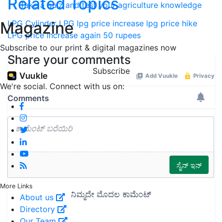
Related Topics
Take a quiz and test your agriculture knowledge
LPG Cylinder
LPG
lpg price increase
lpg price hike
Magazine
LPG price increase again 50 rupees
Subscribe to our print & digital magazines now
Share your comments
Subscribe
We're social. Connect with us on:
More Links
About us
Directory
Our Team