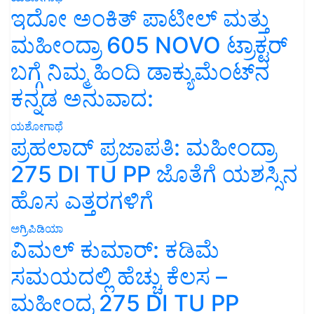
ಇದೋ ಅಂಕಿತ್ ಪಾಟೀಲ್ ಮತ್ತು
ಮಹೀಂದ್ರಾ 605 NOVO ಟ್ರಾಕ್ಟರ್
ಬಗ್ಗೆ ನಿಮ್ಮ ಹಿಂದಿ ಡಾಕ್ಯುಮೆಂಟ್‌ನ
ಕನ್ನಡ ಅನುವಾದ:
ಯಶೋಗಾಥೆ
ಪ್ರಹಲಾದ್ ಪ್ರಜಾಪತಿ: ಮಹೀಂದ್ರಾ
275 DI TU PP ಜೊತೆಗೆ ಯಶಸ್ಸಿನ
ಹೊಸ ಎತ್ತರಗಳಿಗೆ
ಅಗ್ರಿಪಿಡಿಯಾ
ವಿಮಲ್ ಕುಮಾರ್: ಕಡಿಮೆ
ಸಮಯದಲ್ಲಿ ಹೆಚ್ಚು ಕೆಲಸ –
ಮಹೀಂದ್ರ 275 DI TU PP