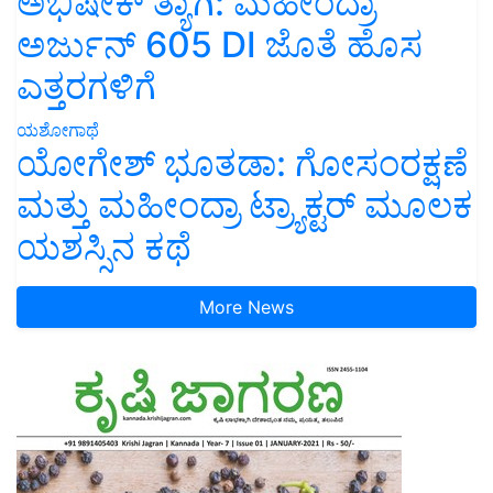
ಅಭಿಷೇಕ್ ತ್ಯಾಗಿ: ಮಹೀಂದ್ರಾ
ಅರ್ಜುನ್ 605 DI ಜೊತೆ ಹೊಸ
ಎತ್ತರಗಳಿಗೆ
ಯಶೋಗಾಥೆ
ಯೋಗೇಶ್ ಭೂತಡಾ: ಗೋಸಂರಕ್ಷಣೆ
ಮತ್ತು ಮಹೀಂದ್ರಾ ಟ್ರ್ಯಾಕ್ಟರ್ ಮೂಲಕ
ಯಶಸ್ಸಿನ ಕಥೆ
More News