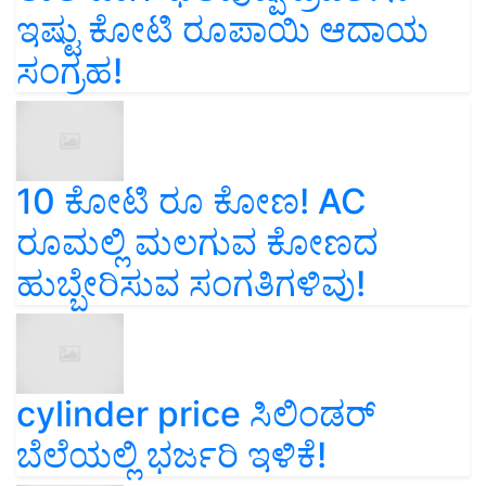
ಇಷ್ಟು ಕೋಟಿ ರೂಪಾಯಿ ಆದಾಯ
ಸಂಗ್ರಹ!
10 ಕೋಟಿ ರೂ ಕೋಣ! AC
ರೂಮಲ್ಲಿ ಮಲಗುವ ಕೋಣದ
ಹುಬ್ಬೇರಿಸುವ ಸಂಗತಿಗಳಿವು!
cylinder price ಸಿಲಿಂಡರ್‌
ಬೆಲೆಯಲ್ಲಿ ಭರ್ಜರಿ ಇಳಿಕೆ!