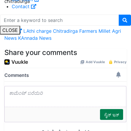
chitradurga
Contact
Related Topics
CLOSE
News
LAthi charge
Chitradirga
Farmers
Millet
Agri
News
KAnnada News
Share your comments