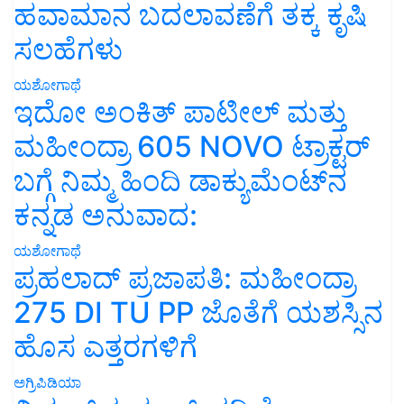
ಹವಾಮಾನ ಬದಲಾವಣೆಗೆ ತಕ್ಕ ಕೃಷಿ
ಸಲಹೆಗಳು
ಯಶೋಗಾಥೆ
ಇದೋ ಅಂಕಿತ್ ಪಾಟೀಲ್ ಮತ್ತು
ಮಹೀಂದ್ರಾ 605 NOVO ಟ್ರಾಕ್ಟರ್
ಬಗ್ಗೆ ನಿಮ್ಮ ಹಿಂದಿ ಡಾಕ್ಯುಮೆಂಟ್‌ನ
ಕನ್ನಡ ಅನುವಾದ:
ಯಶೋಗಾಥೆ
ಪ್ರಹಲಾದ್ ಪ್ರಜಾಪತಿ: ಮಹೀಂದ್ರಾ
275 DI TU PP ಜೊತೆಗೆ ಯಶಸ್ಸಿನ
ಹೊಸ ಎತ್ತರಗಳಿಗೆ
ಅಗ್ರಿಪಿಡಿಯಾ