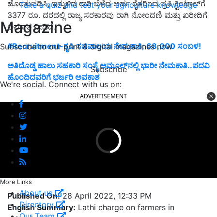
ಹೊರತುಪಡಿಸಿ, ಇನ್ನುಳಿದ ರಾಗಿ ಬೆಳೆದ ಅರ್ಹ ರೈತರಿಂದ ಪ್ರತಿ ಕ್ವಿಂಟಾಲ್‌ಗೆ
Take a quiz and test your agriculture knowledge
3377 ರೂ. ದರದಲ್ಲಿ ರಾಜ್ಯ ಸರಕಾರವು ರಾಗಿ ನೋಂದಣಿ ಮತ್ತು ಖರೀದಿಗೆ
Magazine
ಅವಕಾಶ ನೀಡಿದೆ.
#Recruitment-ಕೃಷಿ ಸಚಿವಾಲಯ ನೇಮಕಾತಿ; 68,000 ಸಂಬಳ!
Subscribe to our print & digital magazines now
ಅತಿದೊಡ್ಡ ಹಾಲು ಸಹಕಾರಿ ಸಂಸ್ಥೆ ಅಮೂಲ್‌ನಲ್ಲಿ ಭಾರೀ ನೇಮಕಾತಿ..ಪದವಿ
Subscribe
ಹೊಂದಿದವರಿಗೆ ಭರ್ಜರಿ ಅವಕಾಶ
We're social. Connect with us on:
ADVERTISEMENT
More Links
About us
Published On:
28 April 2022, 12:33 PM
Directory
English Summary:
Lathi charge on farmers in
Our Team