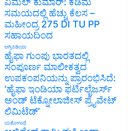
ವಿಮಲ್ ಕುಮಾರ್: ಕಡಿಮೆ
ಸಮಯದಲ್ಲಿ ಹೆಚ್ಚು ಕೆಲಸ –
ಮಹೀಂದ್ರ 275 DI TU PP
ಸಹಾಯದಿಂದ
ಅಗ್ರಿಪಿಡಿಯಾ
ಹೈಫಾ ಗುಂಪು ಭಾರತದಲ್ಲಿ
ಸಂಪೂರ್ಣ ಮಾಲೀಕತ್ವದ
ಉಪಕಂಪನಿಯನ್ನು ಪ್ರಾರಂಭಿಸಿದೆ:
‘ಹೈಫಾ ಇಂಡಿಯಾ ಫರ್ಟಿಲೈಜರ್ಸ್
ಅಂಡ್ ಟೆಕ್ನೋಲಾಜೀಸ್ ಪ್ರೈವೇಟ್
ಲಿಮಿಟೆಡ್’
ಯಶೋಗಾಥೆ