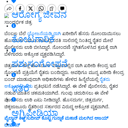
ಆರೋಗ್ಯ ಜೀವನ
ಸಾಂದರ್ಭಿಕ ಚಿತ್ರ
ಬೆಂಬಲ ಬೆಲೆ
ಯೋಜನೆಯಡಿ ರಾಗಿ
ಖರೀದಿಗೆ ಹೆಸರು ನೋಂದಾಯಿಸಲು
ತೋಟಗಾರಿಕೆ
ಹೊಸದುರ್ಗ ಎಪಿಎಂಸಿಯಲ್ಲಿ ಸರತಿ ಸಾಲಿನಲ್ಲಿ ನಿಂತಿದ್ದ ರೈತರ ಮೇಲೆ
ಪೊಲೀಸರು ಲಾಠಿ ಬೀಸಿದ್ದಾರೆ. ನೋಂದಣಿ ಸ್ಥಗಿತಗೊಳಿಸಿದ ಕ್ರಮಕ್ಕೆ ರಾಗಿ
ಬೆಳೆಗಾರರು ಆಕ್ರೋಶ ವ್ಯಕ್ತಪಡಿಸಿದ್ದಾರೆ.
ಪಶುಸಂಗೋಪನೆ
ಚಿತ್ರದುರ್ಗ ಜಿಲ್ಲೆ ಹೊಸದುರ್ಗ ಪಟ್ಟಣದಲ್ಲಿನ ರಾಗಿ ಖರೀದಿ ಕೇಂದ್ರ ಇದೆ
ನೊಂದಣಿ ಪ್ರಕ್ರಿಯೆಗೆ ರೈತರು ಬಂದಿದ್ದರು. ಅವಧಿಗೂ ಮುನ್ನ ಖರೀದಿ ಕೇಂದ್ರ
ಬಂದ್ ಮಾಡುವುದಾಗಿ ಅಧಿಕಾರಿಗಳು ಹೇಳಿದ ಹಿನ್ನೆಲೆಯಲ್ಲಿ
ರೈತರು
ಇತರೆ
ಆಕ್ರೋಶಗೊಂಡು
ಪ್ರತಿಭಟನೆ ನಡೆಸಿದ್ದಾರೆ. ಈ ವೇಳೆ ಪೊಲೀಸರು, ರೈತರ
ನಡುವೆ ಮಾತಿನ ಚಕಮಕಿಯಾಗಿದೆ. ಗುಂಪು ಚದುರಿಸಲು ಈ ವೇಳೆ
ಪೊಲೀಸರು ಲಾಠಿ ಏಟು ನೀಡಿದ್ದಾರೆ. ಹೊಸದುರ್ಗ, ಚಿತ್ರದುರ್ಗ,
ಚಿಕ್ಕಜಾಜೂರು ರೈತರಿಂದ ಸರ್ಕಾರದ ವಿರುದ್ಧ ಆಕ್ರೋಶ ವ್ಯಕ್ತವಾಗಿದೆ.
ಅಗ್ರಿಪೀಡಿಯಾ
ಪೈಲ್ವಾನ್ ಕಿಚ್ಚ ಸುದೀಪ್ ಕೊಟ್ಟ ಗುನ್ನಾಕೆ ಮಕಾಡೆ ಮಲಗಿದ ಅಜಯ್
ದೇವಗನ್