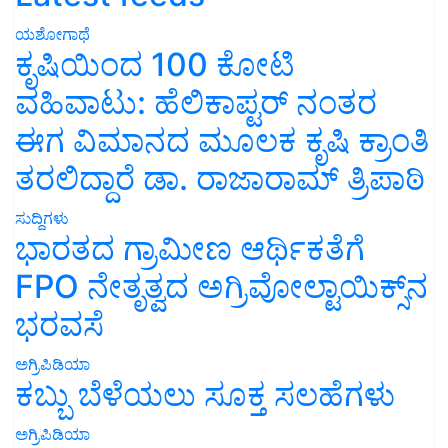
ಯಶೋಗಾಥೆ
ಕೃಷಿಯಿಂದ 100 ಕೋಟಿ
ವಹಿವಾಟು: ಹೆಲಿಕಾಪ್ಟರ್ ನಂತರ
ಈಗ ವಿಮಾನದ ಮೂಲಕ ಕೃಷಿ ಕ್ರಾಂತಿ
ತರಲಿದ್ದಾರೆ ಡಾ. ರಾಜಾರಾಮ್ ತ್ರಿಪಾಠಿ
ಸುದ್ದಿಗಳು
ಭಾರತದ ಗ್ರಾಮೀಣ ಆರ್ಥಿಕತೆಗೆ
FPO ನೇತೃತ್ವದ ಅಗ್ರಿವೋಲ್ಟಾಯಿಕ್ಸ್‌ನ
ಭರವಸೆ
ಅಗ್ರಿಪಿಡಿಯಾ
ಕಬ್ಬು ಬೆಳೆಯಲು ಸೂಕ್ತ ಸಲಹೆಗಳು
ಅಗ್ರಿಪಿಡಿಯಾ