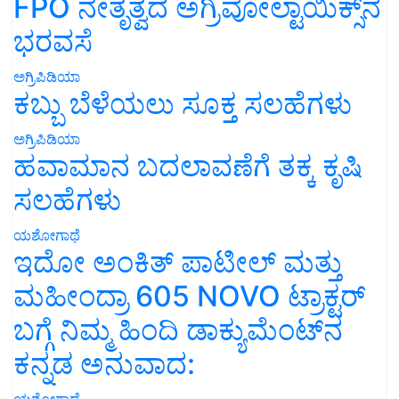
FPO ನೇತೃತ್ವದ ಅಗ್ರಿವೋಲ್ಟಾಯಿಕ್ಸ್‌ನ
ಭರವಸೆ
ಅಗ್ರಿಪಿಡಿಯಾ
ಕಬ್ಬು ಬೆಳೆಯಲು ಸೂಕ್ತ ಸಲಹೆಗಳು
ಅಗ್ರಿಪಿಡಿಯಾ
ಹವಾಮಾನ ಬದಲಾವಣೆಗೆ ತಕ್ಕ ಕೃಷಿ
ಸಲಹೆಗಳು
ಯಶೋಗಾಥೆ
ಇದೋ ಅಂಕಿತ್ ಪಾಟೀಲ್ ಮತ್ತು
ಮಹೀಂದ್ರಾ 605 NOVO ಟ್ರಾಕ್ಟರ್
ಬಗ್ಗೆ ನಿಮ್ಮ ಹಿಂದಿ ಡಾಕ್ಯುಮೆಂಟ್‌ನ
ಕನ್ನಡ ಅನುವಾದ:
ಯಶೋಗಾಥೆ