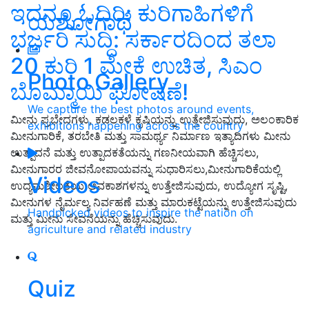
ಇದನ್ನೂ ಓದಿರಿ: ಕುರಿಗಾಹಿಗಳಿಗೆ
ಯಶೋಗಾಥೆ
ಭರ್ಜರಿ ಸುದ್ದಿ: ಸರ್ಕಾರದಿಂದ ತಲಾ
20 ಕುರಿ 1 ಮೇಕೆ ಉಚಿತ, ಸಿಎಂ
Photo Gallery
ಬೊಮ್ಮಾಯಿ ಘೋಷಣೆ!
We capture the best photos around events,
ಮೀನು ಪ್ರಭೇದಗಳು, ಕಡಲಕಳೆ ಕೃಷಿಯನ್ನು ಉತ್ತೇಜಿಸುವುದು, ಅಲಂಕಾರಿಕ
exhibitions happening across the country
ಮೀನುಗಾರಿಕೆ, ತರಬೇತಿ ಮತ್ತು ಸಾಮರ್ಥ್ಯ ನಿರ್ಮಾಣ ಇತ್ಯಾದಿಗಳು ಮೀನು
ಉತ್ಪಾದನೆ ಮತ್ತು ಉತ್ಪಾದಕತೆಯನ್ನು ಗಣನೀಯವಾಗಿ ಹೆಚ್ಚಿಸಲು,
ಮೀನುಗಾರರ ಜೀವನೋಪಾಯವನ್ನು ಸುಧಾರಿಸಲು,ಮೀನುಗಾರಿಕೆಯಲ್ಲಿ
Videos
ಉದ್ಯಮಶೀಲತೆಯ ಅವಕಾಶಗಳನ್ನು ಉತ್ತೇಜಿಸುವುದು, ಉದ್ಯೋಗ ಸೃಷ್ಟಿ,
ಮೀನುಗಳ ನೈರ್ಮಲ್ಯ ನಿರ್ವಹಣೆ ಮತ್ತು ಮಾರುಕಟ್ಟೆಯನ್ನು ಉತ್ತೇಜಿಸುವುದು
Handpicked videos to inspire the nation on
ಮತ್ತು ಮೀನು ಸೇವನೆಯನ್ನು ಹೆಚ್ಚಿಸುವುದು.
agriculture and related industry
Quiz