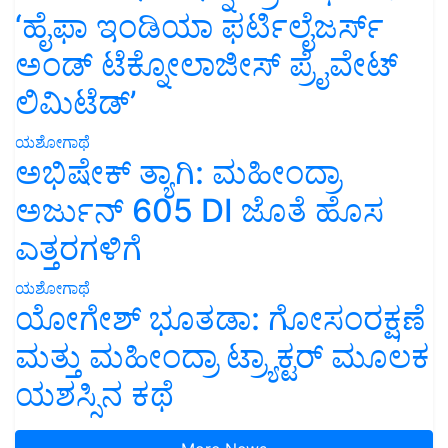
‘ಹೈಫಾ ಇಂಡಿಯಾ ಫರ್ಟಿಲೈಜರ್ಸ್
ಅಂಡ್ ಟೆಕ್ನೋಲಾಜೀಸ್ ಪ್ರೈವೇಟ್
ಲಿಮಿಟೆಡ್’
ಯಶೋಗಾಥೆ
ಅಭಿಷೇಕ್ ತ್ಯಾಗಿ: ಮಹೀಂದ್ರಾ
ಅರ್ಜುನ್ 605 DI ಜೊತೆ ಹೊಸ
ಎತ್ತರಗಳಿಗೆ
ಯಶೋಗಾಥೆ
ಯೋಗೇಶ್ ಭೂತಡಾ: ಗೋಸಂರಕ್ಷಣೆ
ಮತ್ತು ಮಹೀಂದ್ರಾ ಟ್ರ್ಯಾಕ್ಟರ್ ಮೂಲಕ
ಯಶಸ್ಸಿನ ಕಥೆ