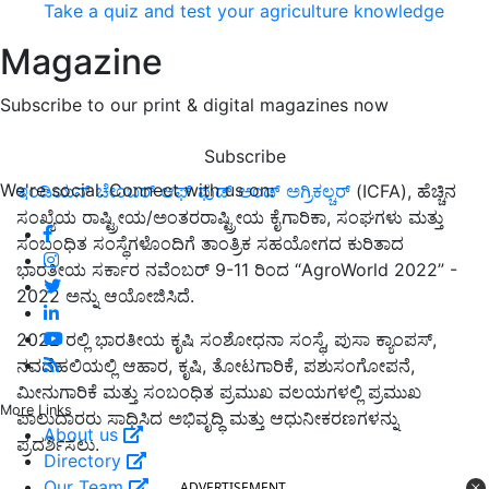
Take a quiz and test your agriculture knowledge
Magazine
Subscribe to our print & digital magazines now
Subscribe
We're social. Connect with us on:
ಇಂಡಿಯನ್ ಚೇಂಬರ್ ಆಫ್ ಫುಡ್ ಅಂಡ್ ಅಗ್ರಿಕಲ್ಚರ್
(ICFA), ಹೆಚ್ಚಿನ
ಸಂಖ್ಯೆಯ ರಾಷ್ಟ್ರೀಯ/ಅಂತರರಾಷ್ಟ್ರೀಯ ಕೈಗಾರಿಕಾ, ಸಂಘಗಳು ಮತ್ತು
ಸಂಬಂಧಿತ ಸಂಸ್ಥೆಗಳೊಂದಿಗೆ ತಾಂತ್ರಿಕ ಸಹಯೋಗದ ಕುರಿತಾದ
ಭಾರತೀಯ ಸರ್ಕಾರ ನವೆಂಬರ್ 9-11 ರಿಂದ “AgroWorld 2022” -
2022 ಅನ್ನು ಆಯೋಜಿಸಿದೆ.
2022 ರಲ್ಲಿ ಭಾರತೀಯ ಕೃಷಿ ಸಂಶೋಧನಾ ಸಂಸ್ಥೆ, ಪುಸಾ ಕ್ಯಾಂಪಸ್,
ನವದೆಹಲಿಯಲ್ಲಿ ಆಹಾರ, ಕೃಷಿ, ತೋಟಗಾರಿಕೆ, ಪಶುಸಂಗೋಪನೆ,
ಮೀನುಗಾರಿಕೆ ಮತ್ತು ಸಂಬಂಧಿತ ಪ್ರಮುಖ ವಲಯಗಳಲ್ಲಿ ಪ್ರಮುಖ
More Links
ಪಾಲುದಾರರು ಸಾಧಿಸಿದ ಅಭಿವೃದ್ಧಿ ಮತ್ತು ಆಧುನೀಕರಣಗಳನ್ನು
About us
ಪ್ರದರ್ಶಿಸಲು.
Directory
Our Team
ADVERTISEMENT