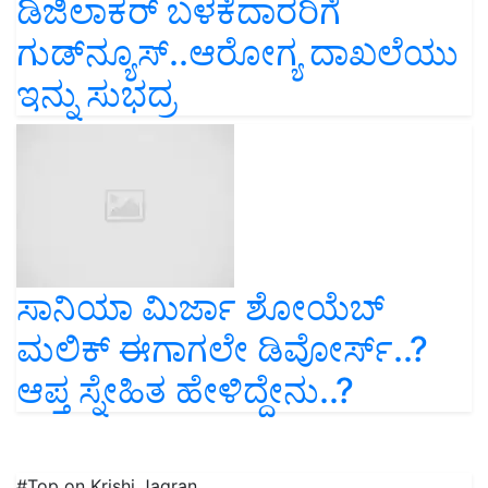
ಡಿಜಿಲಾಕರ್ ಬಳಕೆದಾರರಿಗೆ
ಗುಡ್‌ನ್ಯೂಸ್‌..ಆರೋಗ್ಯ ದಾಖಲೆಯು
ಇನ್ನು ಸುಭದ್ರ
ಸಾನಿಯಾ ಮಿರ್ಜಾ ಶೋಯೆಬ್‌
ಮಲಿಕ್‌ ಈಗಾಗಲೇ ಡಿವೋರ್ಸ್‌..?
ಆಪ್ತ ಸ್ನೇಹಿತ ಹೇಳಿದ್ದೇನು..?
#Top on Krishi Jagran