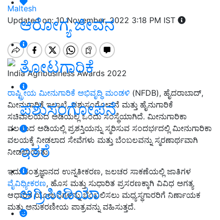
Maltesh
ಆರೋಗ್ಯ ಜೀವನ
Updated on: 10 November, 2022 3:18 PM IST
ತೋಟಗಾರಿಕೆ
India Agribusiness Awards 2022
ರಾಷ್ಟ್ರೀಯ ಮೀನುಗಾರಿಕೆ ಅಭಿವೃದ್ಧಿ ಮಂಡಳಿ
(NFDB), ಹೈದರಾಬಾದ್,
ಪಶುಸಂಗೋಪನೆ
ಮೀನುಗಾರಿಕೆ ಇಲಾಖೆ, ಪಶುಸಂಗೋಪನೆ ಮತ್ತು ಹೈನುಗಾರಿಕೆ
ಸಚಿವಾಲಯದ ಅಡಿಯಲ್ಲಿ ಒಂದು ಸಂಸ್ಥೆಯಾಗಿದೆ. ಮೀನುಗಾರಿಕಾ
ವಲಯದ ಅಡಿಯಲ್ಲಿ ಪ್ರಶಸ್ತಿಯನ್ನು ಸ್ಮರಿಸುವ ಸಂದರ್ಭದಲ್ಲಿ ಮೀನುಗಾರಿಕಾ
ವಲಯಕ್ಕೆ ನೀಡಲಾದ ಸೇವೆಗಳು ಮತ್ತು ಬೆಂಬಲವನ್ನು ಸ್ಮರಣಾರ್ಥವಾಗಿ
ಇತರೆ
ನೀಡಲಾಯಿತು.
ಇದು ತಂತ್ರಜ್ಞಾನದ ಉನ್ನತೀಕರಣ, ಜಲಚರ ಸಾಕಣೆಯಲ್ಲಿ ಜಾತಿಗಳ
ವೈವಿಧ್ಯೀಕರಣ
, ಹೊಸ ಮತ್ತು ಸುಧಾರಿತ ಪ್ರಸರಣಕ್ಕಾಗಿ ವಿವಿಧ ಅಗತ್ಯ
ಅಗ್ರಿಪೀಡಿಯಾ
ಆಧಾರಿತ ಯೋಜನೆಗಳನ್ನು ಬೆಂಬಲಿಸಲು ಮಧ್ಯಸ್ಥಗಾರರಿಗೆ ನಿರ್ಣಾಯಕ
ಮತ್ತು ಅನುಕರಣೀಯ ಪಾತ್ರವನ್ನು ವಹಿಸುತ್ತದೆ.