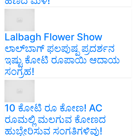
ಹಣದ ಮಳೆ!
Lalbagh Flower Show
ಲಾಲ್‌ಬಾಗ್ ಫಲಪುಷ್ಪ ಪ್ರದರ್ಶನ
ಇಷ್ಟು ಕೋಟಿ ರೂಪಾಯಿ ಆದಾಯ
ಸಂಗ್ರಹ!
10 ಕೋಟಿ ರೂ ಕೋಣ! AC
ರೂಮಲ್ಲಿ ಮಲಗುವ ಕೋಣದ
ಹುಬ್ಬೇರಿಸುವ ಸಂಗತಿಗಳಿವು!