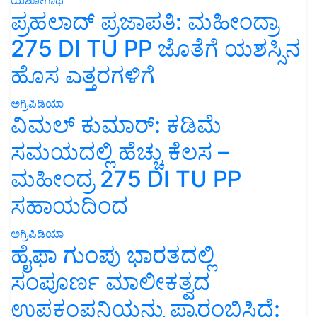
ಪ್ರಹಲಾದ್ ಪ್ರಜಾಪತಿ: ಮಹೀಂದ್ರಾ
275 DI TU PP ಜೊತೆಗೆ ಯಶಸ್ಸಿನ
ಹೊಸ ಎತ್ತರಗಳಿಗೆ
ಅಗ್ರಿಪಿಡಿಯಾ
ವಿಮಲ್ ಕುಮಾರ್: ಕಡಿಮೆ
ಸಮಯದಲ್ಲಿ ಹೆಚ್ಚು ಕೆಲಸ –
ಮಹೀಂದ್ರ 275 DI TU PP
ಸಹಾಯದಿಂದ
ಅಗ್ರಿಪಿಡಿಯಾ
ಹೈಫಾ ಗುಂಪು ಭಾರತದಲ್ಲಿ
ಸಂಪೂರ್ಣ ಮಾಲೀಕತ್ವದ
ಉಪಕಂಪನಿಯನ್ನು ಪ್ರಾರಂಭಿಸಿದೆ: