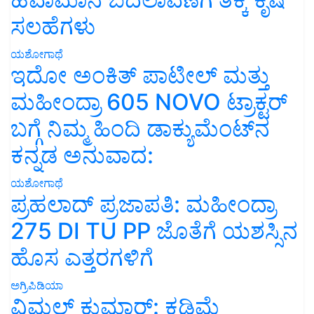
ಸಲಹೆಗಳು
ಯಶೋಗಾಥೆ
ಇದೋ ಅಂಕಿತ್ ಪಾಟೀಲ್ ಮತ್ತು
ಮಹೀಂದ್ರಾ 605 NOVO ಟ್ರಾಕ್ಟರ್
ಬಗ್ಗೆ ನಿಮ್ಮ ಹಿಂದಿ ಡಾಕ್ಯುಮೆಂಟ್‌ನ
ಕನ್ನಡ ಅನುವಾದ:
ಯಶೋಗಾಥೆ
ಪ್ರಹಲಾದ್ ಪ್ರಜಾಪತಿ: ಮಹೀಂದ್ರಾ
275 DI TU PP ಜೊತೆಗೆ ಯಶಸ್ಸಿನ
ಹೊಸ ಎತ್ತರಗಳಿಗೆ
ಅಗ್ರಿಪಿಡಿಯಾ
ವಿಮಲ್ ಕುಮಾರ್: ಕಡಿಮೆ