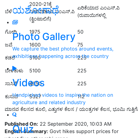
2020-21ಕ್ಕೆ
ಯಶೋಗಾಥೆ
ಏರಿಕೆಯಾದ ಎಂಎಸ್.ಪಿ
ಬೆಳೆ
ನಿಗದಿಪಡಿಸಿದ ಎಂಎಸ್.ಪಿ
(ರುಪಾಯಿಗಳಲ್ಲಿ
(ಕ್ವಿಂಟಾಲಿಗೆ)
ಗೋಧಿ
1975
50
Photo Gallery
ಜವೆ
1600
75
We capture the best photos around events,
exhibitions happening across the country
ಕಡಲೆ
5100
225
ಬೇಳೆಕಾಳು
5100
225
Videos
ಸಾಸಿವೆ
4650
225
Handpicked videos to inspire the nation on
ಕುಸುಬೆ
5327
112
agriculture and related industry
ಮಾನವ ಕೆಲಸದ ಕೂಲಿ, ಎತ್ತುಗಳ ಕೆಲಸ / ಯಂತ್ರಗಳ ಕೆಲಸ, ಭೂಮಿ ಗುತ್ತಿಗೆಗ
Published On:
22 September 2020, 10:03 AM
Quiz
English Summary:
Govt hikes support prices for