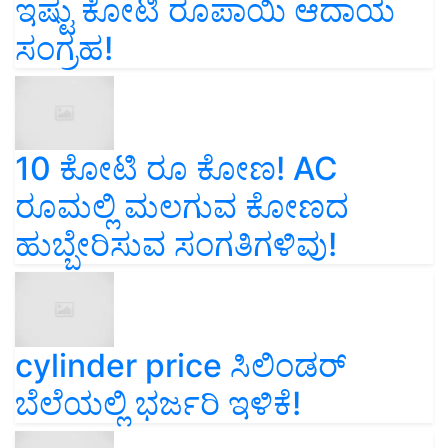
ಇಷ್ಟು ಕೋಟಿ ರೂಪಾಯಿ ಆದಾಯ
ಸಂಗ್ರಹ!
10 ಕೋಟಿ ರೂ ಕೋಣ! AC
ರೂಮಲ್ಲಿ ಮಲಗುವ ಕೋಣದ
ಹುಬ್ಬೇರಿಸುವ ಸಂಗತಿಗಳಿವು!
cylinder price ಸಿಲಿಂಡರ್‌
ಬೆಲೆಯಲ್ಲಿ ಭರ್ಜರಿ ಇಳಿಕೆ!