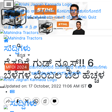
Home
ಸುದ್ದಿಗಳು
ಆರೋಗ್ಯ ಜೀವನ
ತೋಟಗಾರಿಕೆ
ಪಶುಸಂಗೋಪನೆ
ಯಶೋಗಾಥೆ
ಇತರೆ
ಅಗ್ರಿಪೀಡಿಯಾ
ಸರ್ಕಾರಿ ಯೋಜನೆಗಳು
Quiz
பத்திரிகை சந்தா
ಸುದ್ದಿಗಳು
ಕನ್ನಡ
ರೈತರಿಗೆ ಗುಡ್ ನ್ಯೂಸ್!! 6
MFOI 2024
ಪಶುಸಂಗೋಪನೆ
ಯಶೋಗಾಥೆ
ಸರ್ಕಾರಿ ಯೋಜನೆಗಳು
ಬೆಳೆಗಳ ಬೆಂಬಲ ಬೆಲೆ ಹೆಚ್ಚಳ
ಇತರೆ
ಮ್ಯಾಗಜಿನ್‌ ಸಬ್‌ಸ್ಕ್ರಿಪ್ಷನ್‌ಗಾಗಿ
Updated on: 17 October, 2022 11:06 AM IST
ಸುದ್ದಿಗಳು