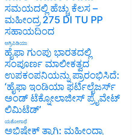
ಸಮಯದಲ್ಲಿ ಹೆಚ್ಚು ಕೆಲಸ –
ಮಹೀಂದ್ರ 275 DI TU PP
ಸಹಾಯದಿಂದ
ಅಗ್ರಿಪಿಡಿಯಾ
ಹೈಫಾ ಗುಂಪು ಭಾರತದಲ್ಲಿ
ಸಂಪೂರ್ಣ ಮಾಲೀಕತ್ವದ
ಉಪಕಂಪನಿಯನ್ನು ಪ್ರಾರಂಭಿಸಿದೆ:
‘ಹೈಫಾ ಇಂಡಿಯಾ ಫರ್ಟಿಲೈಜರ್ಸ್
ಅಂಡ್ ಟೆಕ್ನೋಲಾಜೀಸ್ ಪ್ರೈವೇಟ್
ಲಿಮಿಟೆಡ್’
ಯಶೋಗಾಥೆ
ಅಭಿಷೇಕ್ ತ್ಯಾಗಿ: ಮಹೀಂದ್ರಾ