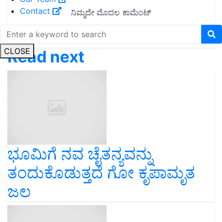
Contact
CLOSE
Read next
ಭೂಮಿಗೆ ನವ ಚೈತನ್ಯವನ್ನು
ತಂದುಕೊಡುತ್ತದೆ ಗೋ ಕೃಪಾಮೃತ
ಜಲ