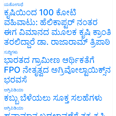
ಯಶೋಗಾಥೆ
ಕೃಷಿಯಿಂದ 100 ಕೋಟಿ
ವಹಿವಾಟು: ಹೆಲಿಕಾಪ್ಟರ್ ನಂತರ
ಈಗ ವಿಮಾನದ ಮೂಲಕ ಕೃಷಿ ಕ್ರಾಂತಿ
ತರಲಿದ್ದಾರೆ ಡಾ. ರಾಜಾರಾಮ್ ತ್ರಿಪಾಠಿ
ಸುದ್ದಿಗಳು
ಭಾರತದ ಗ್ರಾಮೀಣ ಆರ್ಥಿಕತೆಗೆ
FPO ನೇತೃತ್ವದ ಅಗ್ರಿವೋಲ್ಟಾಯಿಕ್ಸ್‌ನ
ಭರವಸೆ
ಅಗ್ರಿಪಿಡಿಯಾ
ಕಬ್ಬು ಬೆಳೆಯಲು ಸೂಕ್ತ ಸಲಹೆಗಳು
ಅಗ್ರಿಪಿಡಿಯಾ
ಹವಾಮಾನ ಬದಲಾವಣೆಗೆ ತಕ್ಕ ಕೃಷಿ