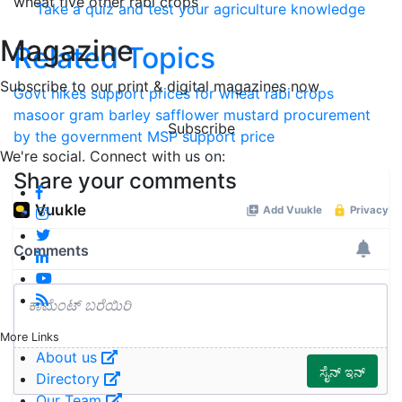
wheat five other rabi crops
Take a quiz and test your agriculture knowledge
Magazine
Related Topics
Subscribe to our print & digital magazines now
Govt hikes support prices for wheat
rabi crops
masoor
gram
barley
safflower
mustard
procurement
Subscribe
by the government
MSP support price
We're social. Connect with us on:
Share your comments
More Links
About us
Directory
Our Team