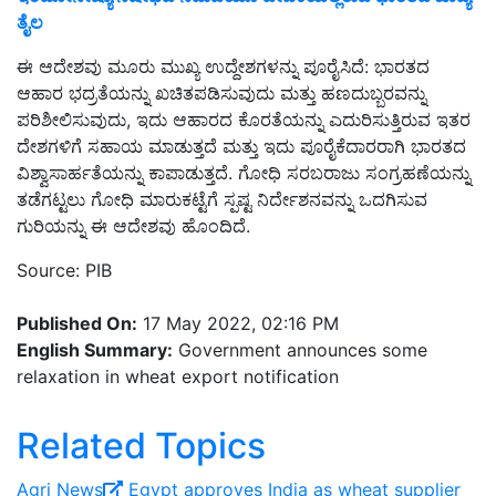
ತೈಲ
ಈ ಆದೇಶವು ಮೂರು ಮುಖ್ಯ ಉದ್ದೇಶಗಳನ್ನು ಪೂರೈಸಿದೆ: ಭಾರತದ
ಆಹಾರ ಭದ್ರತೆಯನ್ನು ಖಚಿತಪಡಿಸುವುದು ಮತ್ತು ಹಣದುಬ್ಬರವನ್ನು
ಪರಿಶೀಲಿಸುವುದು, ಇದು ಆಹಾರದ ಕೊರತೆಯನ್ನು ಎದುರಿಸುತ್ತಿರುವ ಇತರ
ದೇಶಗಳಿಗೆ ಸಹಾಯ ಮಾಡುತ್ತದೆ ಮತ್ತು ಇದು ಪೂರೈಕೆದಾರರಾಗಿ ಭಾರತದ
ವಿಶ್ವಾಸಾರ್ಹತೆಯನ್ನು ಕಾಪಾಡುತ್ತದೆ. ಗೋಧಿ ಸರಬರಾಜು ಸಂಗ್ರಹಣೆಯನ್ನು
ತಡೆಗಟ್ಟಲು ಗೋಧಿ ಮಾರುಕಟ್ಟೆಗೆ ಸ್ಪಷ್ಟ ನಿರ್ದೇಶನವನ್ನು ಒದಗಿಸುವ
ಗುರಿಯನ್ನು ಈ ಆದೇಶವು ಹೊಂದಿದೆ.
Source: PIB
Published On:
17 May 2022, 02:16 PM
English Summary:
Government announces some
relaxation in wheat export notification
Related Topics
Agri News
Egypt approves India as wheat supplier