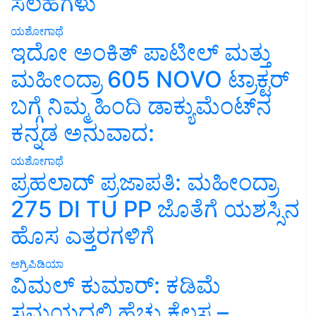
ಸಲಹೆಗಳು
ಯಶೋಗಾಥೆ
ಇದೋ ಅಂಕಿತ್ ಪಾಟೀಲ್ ಮತ್ತು
ಮಹೀಂದ್ರಾ 605 NOVO ಟ್ರಾಕ್ಟರ್
ಬಗ್ಗೆ ನಿಮ್ಮ ಹಿಂದಿ ಡಾಕ್ಯುಮೆಂಟ್‌ನ
ಕನ್ನಡ ಅನುವಾದ:
ಯಶೋಗಾಥೆ
ಪ್ರಹಲಾದ್ ಪ್ರಜಾಪತಿ: ಮಹೀಂದ್ರಾ
275 DI TU PP ಜೊತೆಗೆ ಯಶಸ್ಸಿನ
ಹೊಸ ಎತ್ತರಗಳಿಗೆ
ಅಗ್ರಿಪಿಡಿಯಾ
ವಿಮಲ್ ಕುಮಾರ್: ಕಡಿಮೆ
ಸಮಯದಲ್ಲಿ ಹೆಚ್ಚು ಕೆಲಸ –