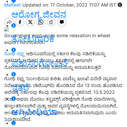
Maltesh
Updated on: 17 October, 2022 11:07 AM IST
ಆರೋಗ್ಯ ಜೀವನ
Government announces some relaxation in wheat
ತೋಟಗಾರಿಕೆ
export notification
ಗೋಧಿ ರಫ್ತು
ಅಧಿಸೂಚನೆಯಲ್ಲಿ ಸರ್ಕಾರ ಕೆಲವು ಸಡಿಲಿಕೆಯನ್ನು
ಪಶುಸಂಗೋಪನೆ
ಪ್ರಕಟಿಸಿದೆ; ಆದೇಶದ ಮೊದಲು ಕಸ್ಟಮ್ಸ್‌ನಲ್ಲಿ ಈಗಾಗಲೇ
ನೋಂದಾಯಿಸಲಾದ ಗೋಧಿ ರವಾನೆಯನ್ನು ಅನುಮತಿಸುತ್ತದೆ
ಗೋಧಿ ರಫ್ತು ನಿರ್ಬಂಧಿಸುವ ಕುರಿತು ವಾಣಿಜ್ಯ ಇಲಾಖೆ ವಿದೇಶಿ ವ್ಯಾಪಾರ
ಇತರೆ
ನಿರ್ದೇಶನಾಲಯ (ಡಿಜಿಎಫ್‌ಟಿ) ಹೊರಡಿಸಿದ ಮೇ 13 ರಂದು ಹೊರಡಿಸಿದ
ಆದೇಶಕ್ಕೆ ಸರ್ಕಾರವು ಕೆಲವು ಸಡಿಲಿಕೆಯನ್ನು ಪ್ರಕಟಿಸಿದೆ. 13.5.2022
ರಂದು ಅಥವಾ ಮೊದಲು ಕಸ್ಟಮ್ಸ್‌ಗೆ ಪರೀಕ್ಷೆಗಾಗಿ ಗೋಧಿ ರವಾನೆಗಳನ್ನು
ಹಸ್ತಾಂತರಿಸಲಾಗಿದೆ ಮತ್ತು ಅವರ ವ್ಯವಸ್ಥೆಗಳಲ್ಲಿ ನೋಂದಾಯಿಸಲಾಗಿದೆ,
ಅಗ್ರಿಪೀಡಿಯಾ
ಅಂತಹ ಸರಕುಗಳನ್ನು ರಫ್ತು ಮಾಡಲು ಅನುಮತಿಸಲಾಗುವುದು ಎಂದು
ನಿರ್ಧರಿಸಲಾಗಿದೆ.