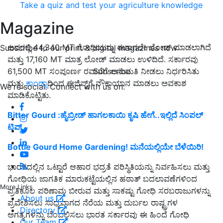
Take a quiz and test your agriculture knowledge
Magazine
ಅದರಲ್ಲಿ 44,340 MT ಗೋಧಿಯನ್ನು ಈಗಾಗಲೇ ಲೋಡ್ ಮಾಡಲಾಗಿದೆ
Subscribe to our print & digital magazines now
ಮತ್ತು 17,160 MT ಮಾತ್ರ ಲೋಡ್ ಮಾಡಲು ಉಳಿದಿದೆ. ಸರ್ಕಾರವು
Subscribe
61,500 MT ಸಂಪೂರ್ಣ ರವಾನೆಗೆ ಅನುಮತಿ ನೀಡಲು ನಿರ್ಧರಿಸಿತು
ಮತ್ತು
ಕಾಂಡ್ಲಾ
ದಿಂದ ಈಜಿಪ್ಟ್‌ಗೆ ನೌಕಾಯಾನ ಮಾಡಲು ಅವಕಾಶ
We're social. Connect with us on:
ಮಾಡಿಕೊಟ್ಟಿತು.
Bitter Gourd :ಹೈಬ್ರೀಡ್‌ ಹಾಗಲಕಾಯಿ ಕೃಷಿ ಹೇಗೆ..ಇಲ್ಲಿದೆ ಸಿಂಪಲ್‌
ಟಿಪ್ಸ್‌
Bottle Gourd Home Gardening! ಮನೆಯಲ್ಲಿಯೇ ಬೆಳೆಯಿರಿ!
ಭಾರತದಲ್ಲಿನ ಒಟ್ಟಾರೆ ಆಹಾರ ಭದ್ರತೆ ಪರಿಸ್ಥಿತಿಯನ್ನು ನಿರ್ವಹಿಸಲು ಮತ್ತು
ಗೋಧಿಯ ಜಾಗತಿಕ ಮಾರುಕಟ್ಟೆಯಲ್ಲಿನ ಹಠಾತ್ ಬದಲಾವಣೆಗಳಿಂದ
More Links
ಪ್ರತಿಕೂಲ ಪರಿಣಾಮ ಬೀರುವ ಮತ್ತು ಸಾಕಷ್ಟು ಗೋಧಿ ಸರಬರಾಜುಗಳನ್ನು
About us
ಪ್ರವೇಶಿಸಲು ಸಾಧ್ಯವಾಗದ ನೆರೆಯ ಮತ್ತು ದುರ್ಬಲ ರಾಷ್ಟ್ರಗಳ
Directory
ಅಗತ್ಯಗಳನ್ನು ಬೆಂಬಲಿಸಲು ಭಾರತ ಸರ್ಕಾರವು ಈ ಹಿಂದೆ ಗೋಧಿ
Our Team