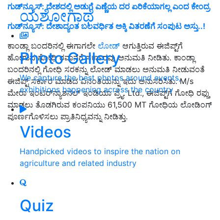
ಗುಡ್‌ನ್ಯೂಸ್‌: ದೇಶದಲ್ಲಿ ಅಡುಗೆ ಎಣ್ಣೆಯ ದರ ಏರಿಕೆಯಾಗಲ್ಲ ಎಂದ ಕೇಂದ್ರ
ಯಶೋಗಾಥೆ
ಗುಡ್‌ನ್ಯೂಸ್‌: ದೇಶಾದ್ಯಂತ ಬಲವರ್ಧಿತ ಅಕ್ಕಿ ವಿತರಣೆಗೆ ಸಂಪುಟ ಅಸ್ತು..!
ಕಾಂಡ್ಲಾ ಬಂದರಿನಲ್ಲಿ ಈಗಾಗಲೇ
ಲೋಡ್
ಆಗುತ್ತಿರುವ ಈಜಿಪ್ಟ್‌ಗೆ
Photo Gallery
ಹೋಗುವ ಗೋಧಿ ರವಾನೆಗೆ ಸರ್ಕಾರವು ಅನುಮತಿ ನೀಡಿತು. ಕಾಂಡ್ಲಾ
ಬಂದರಿನಲ್ಲಿ ಗೋಧಿ ಸರಕನ್ನು ಲೋಡ್ ಮಾಡಲು ಅನುಮತಿ ನೀಡುವಂತೆ
We capture the best photos around events,
ಈಜಿಪ್ಟ್ ಸರ್ಕಾರ ಮಾಡಿದ ವಿನಂತಿಯನ್ನು ಇದು ಅನುಸರಿಸಿತು. M/s
exhibitions happening across the country
ಮೇರಾ ಇಂಟರ್‌ನ್ಯಾಶನಲ್ ಇಂಡಿಯಾ ಪ್ರೈ. Ltd., ಈಜಿಪ್ಟ್‌ಗೆ ಗೋಧಿ ರಫ್ತು
ಮಾಡಲು ತೊಡಗಿರುವ ಕಂಪನಿಯು 61,500 MT ಗೋಧಿಯ ಲೋಡಿಂಗ್
ಪೂರ್ಣಗೊಳಿಸಲು ಪ್ರಾತಿನಿಧ್ಯವನ್ನು ನೀಡಿತ್ತು.
Videos
Handpicked videos to inspire the nation on
agriculture and related industry
Quiz