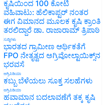
ಕೃಷಿಯಿಂದ 100 ಕೋಟಿ
ವಹಿವಾಟು: ಹೆಲಿಕಾಪ್ಟರ್ ನಂತರ
ಈಗ ವಿಮಾನದ ಮೂಲಕ ಕೃಷಿ ಕ್ರಾಂತಿ
ತರಲಿದ್ದಾರೆ ಡಾ. ರಾಜಾರಾಮ್ ತ್ರಿಪಾಠಿ
ಸುದ್ದಿಗಳು
ಭಾರತದ ಗ್ರಾಮೀಣ ಆರ್ಥಿಕತೆಗೆ
FPO ನೇತೃತ್ವದ ಅಗ್ರಿವೋಲ್ಟಾಯಿಕ್ಸ್‌ನ
ಭರವಸೆ
ಅಗ್ರಿಪಿಡಿಯಾ
ಕಬ್ಬು ಬೆಳೆಯಲು ಸೂಕ್ತ ಸಲಹೆಗಳು
ಅಗ್ರಿಪಿಡಿಯಾ
ಹವಾಮಾನ ಬದಲಾವಣೆಗೆ ತಕ್ಕ ಕೃಷಿ