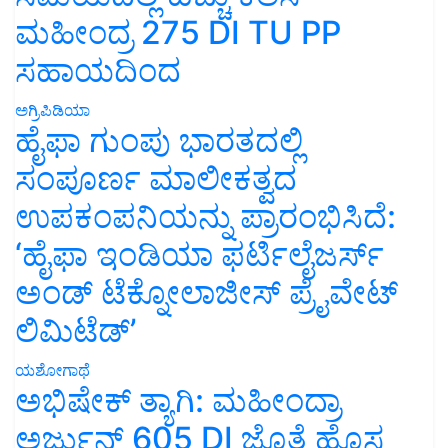
ಮಹೀಂದ್ರ 275 DI TU PP
ಸಹಾಯದಿಂದ
ಅಗ್ರಿಪಿಡಿಯಾ
ಹೈಫಾ ಗುಂಪು ಭಾರತದಲ್ಲಿ
ಸಂಪೂರ್ಣ ಮಾಲೀಕತ್ವದ
ಉಪಕಂಪನಿಯನ್ನು ಪ್ರಾರಂಭಿಸಿದೆ:
‘ಹೈಫಾ ಇಂಡಿಯಾ ಫರ್ಟಿಲೈಜರ್ಸ್
ಅಂಡ್ ಟೆಕ್ನೋಲಾಜೀಸ್ ಪ್ರೈವೇಟ್
ಲಿಮಿಟೆಡ್’
ಯಶೋಗಾಥೆ
ಅಭಿಷೇಕ್ ತ್ಯಾಗಿ: ಮಹೀಂದ್ರಾ
ಅರ್ಜುನ್ 605 DI ಜೊತೆ ಹೊಸ