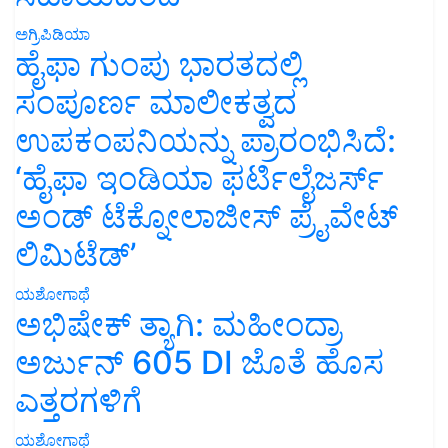
ಅಗ್ರಿಪಿಡಿಯಾ
ಹೈಫಾ ಗುಂಪು ಭಾರತದಲ್ಲಿ
ಸಂಪೂರ್ಣ ಮಾಲೀಕತ್ವದ
ಉಪಕಂಪನಿಯನ್ನು ಪ್ರಾರಂಭಿಸಿದೆ:
‘ಹೈಫಾ ಇಂಡಿಯಾ ಫರ್ಟಿಲೈಜರ್ಸ್
ಅಂಡ್ ಟೆಕ್ನೋಲಾಜೀಸ್ ಪ್ರೈವೇಟ್
ಲಿಮಿಟೆಡ್’
ಯಶೋಗಾಥೆ
ಅಭಿಷೇಕ್ ತ್ಯಾಗಿ: ಮಹೀಂದ್ರಾ
ಅರ್ಜುನ್ 605 DI ಜೊತೆ ಹೊಸ
ಎತ್ತರಗಳಿಗೆ
ಯಶೋಗಾಥೆ