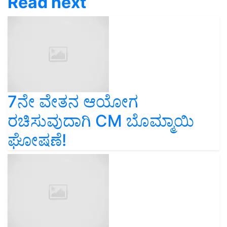
Read next
7ನೇ ವೇತನ ಆಯೋಗ
ರಚಿಸುವುದಾಗಿ CM ಬೊಮ್ಮಾಯಿ
ಘೋಷಣೆ!