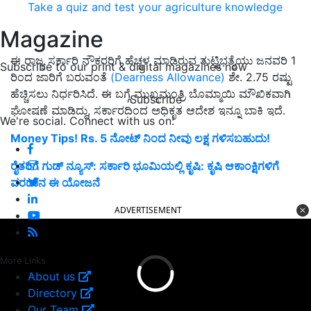
Take a quiz and test your agriculture knowledge
Magazine
ಈ ರಾಜ್ಯ ಸರ್ಕಾರಿ ನೌಕರರಿಗೆ ಹೆಚ್ಚಳ ಮಾಡಿರುವ ತುಟ್ಟಿಭತ್ಯೆಯು ಜನವರಿ 1
Subscribe to our print & digital magazines now
ರಿಂದ ಜಾರಿಗೆ ಬರುವಂತೆ
(Dearness Allowance)
ಶೇ. 2.75 ರಷ್ಟು
ಹೆಚ್ಚಿಸಲು ನಿರ್ಧರಿಸಿದೆ. ಈ ಬಗ್ಗೆ ಮುಖ್ಯಮಂತ್ರಿ ಬೊಮ್ಮಾಯಿ ಮೌಖಿಕವಾಗಿ
Subscribe
ಘೋಷಣೆ ಮಾಡಿದ್ದು, ಸರ್ಕಾರದಿಂದ ಅಧಿಕೃತ ಆದೇಶ ಇನ್ನೂ ಬಾಕಿ ಇದೆ.
We're social. Connect with us on:
Money Tips! Rs. 5 ನೋಟ್ ನಿಂದ ನೀವು ಲಕ್ಷ ಗಳಿಸಬಹುದು!
ರೈತರಿಗೆ ಗುಡ್ ನ್ಯೂಸ್: ಸರ್ಕಾರಿ ಭೂಮಿಯಲ್ಲಿ ಕೃಷಿ: ಕೃಷಿ ಆಕಾಂಕ್ಷಿಗಳಿಗೆ
ವರದಾನ ಈ ಯೋಜನೆ
ADVERTISEMENT
More Links
About us
Directory
Our Team