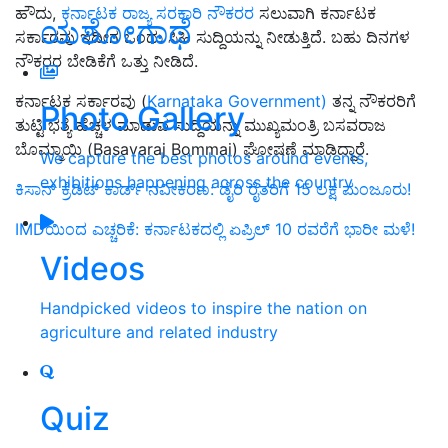
ಹೌದು,
ಕರ್ನಾಟಕ ರಾಜ್ಯ ಸರಕಾರಿ ನೌಕರರ
ಸಲುವಾಗಿ ಕರ್ನಾಟಕ
ಯಶೋಗಾಥೆ
ಸರ್ಕಾರವು ಇದೀಗ ಒಂದು ಸಿಹಿ ಸುದ್ದಿಯನ್ನು ನೀಡುತ್ತಿದೆ. ಬಹು ದಿನಗಳ
ನೌಕರರ ಬೇಡಿಕೆಗೆ ಒತ್ತು ನೀಡಿದೆ.
ಕರ್ನಾಟಕ ಸರ್ಕಾರವು (
Karnataka Government)
ತನ್ನ ನೌಕರರಿಗೆ
Photo Gallery
ತುಟ್ಟಿ ಭತ್ಯೆ ಹೆಚ್ಚಳ ಮಾಡುವ ಸುದ್ದಿಯನ್ನು ಮುಖ್ಯಮಂತ್ರಿ ಬಸವರಾಜ
ಬೊಮ್ಮಾಯಿ (Basavaraj Bommai) ಘೋಷಣೆ ಮಾಡಿದ್ದಾರೆ.
We capture the best photos around events,
exhibitions happening across the country
ಕಿಸಾನ್ ಕ್ರೆಡಿಟ್ ಕಾರ್ಡ್ ನವೀಕರಣ: ಡೈರಿ ರೈತರಿಗೆ 15 ಲಕ್ಷ ಮಂಜೂರು!
IMDಯಿಂದ ಎಚ್ಚರಿಕೆ: ಕರ್ನಾಟಕದಲ್ಲಿ ಏಪ್ರಿಲ್ 10 ರವರೆಗೆ ಭಾರೀ ಮಳೆ!
Videos
Handpicked videos to inspire the nation on
agriculture and related industry
Quiz