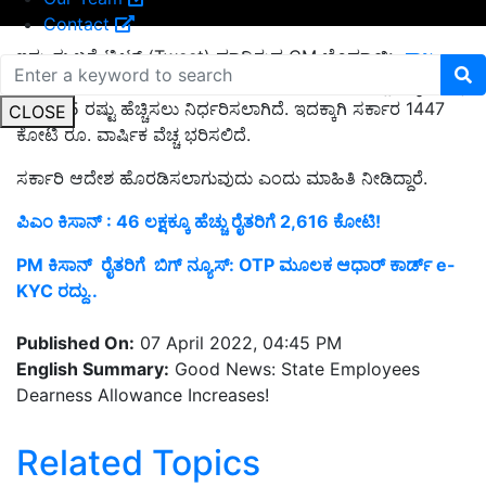
Contact
ಇನ್ನು ಈ ಬಗ್ಗೆ ಟ್ವೀಟ್ (Tweet) ಮಾಡಿರುವ CM ಬೊಮ್ಮಾಯಿ,
ರಾಜ್ಯ
ಸರ್ಕಾರಿ ನೌಕರರಿಗೆ
ಜನವರಿ 1 ರಿಂದ ಜಾರಿಗೆ ಬರುವಂತೆ ತುಟ್ಟಿ ಭತ್ಯೆಯನ್ನು
ಶೇ. 2.75 ರಷ್ಟು ಹೆಚ್ಚಿಸಲು ನಿರ್ಧರಿಸಲಾಗಿದೆ. ಇದಕ್ಕಾಗಿ ಸರ್ಕಾರ 1447
CLOSE
ಕೋಟಿ ರೂ. ವಾರ್ಷಿಕ ವೆಚ್ಚ ಭರಿಸಲಿದೆ.
ಸರ್ಕಾರಿ ಆದೇಶ ಹೊರಡಿಸಲಾಗುವುದು ಎಂದು ಮಾಹಿತಿ ನೀಡಿದ್ದಾರೆ.
ಪಿಎಂ ಕಿಸಾನ್‌ : 46 ಲಕ್ಷಕ್ಕೂ ಹೆಚ್ಚು ರೈತರಿಗೆ 2,616 ಕೋಟಿ!
PM ಕಿಸಾನ್‌ ರೈತರಿಗೆ ಬಿಗ್‌ ನ್ಯೂಸ್‌: OTP ಮೂಲಕ ಆಧಾರ್‌ ಕಾರ್ಡ್‌ e-
KYC ರದ್ದು..
Published On:
07 April 2022, 04:45 PM
English Summary:
Good News: State Employees
Dearness Allowance Increases!
Related Topics