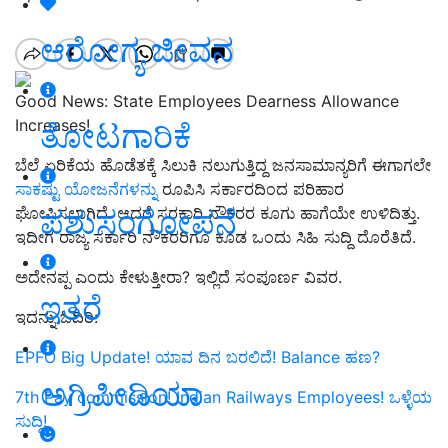
ಆರೋಗ್ಯ ಜೀವನ
Good News: State Employees Dearness Allowance
Increases!
ತೋಟಗಾರಿಕೆ
ಬೆಲೆ ಏರಿಕೆಯ ಹೊಡೆತಕ್ಕೆ ಸಿಲುಕಿ ನಲುಗುತ್ತಿದ್ದ ಜನಸಾಮಾನ್ಯರಿಗೆ ಈಗಾಗಲೇ
ಸಾಕಷ್ಟು ಯೋಜನೆಗಳನ್ನು
ರೂಪಿಸಿ ಸರ್ಕಾರದಿಂದ ಪರಿಹಾರ
ಪಶುಸಂಗೋಪನೆ
ಘೋಷಿಸಲಾಗಿದೆ. ಆದರೆ ಸರಕಾರಿ ನೌಕರರ ಕೂಗು ಹಾಗೆಯೇ ಉಳಿದಿತ್ತು.
ಇದೀಗ ರಾಜ್ಯ ಸರ್ಕಾರಿ ನೌಕರರಿಗೂ ಕೂಡ ಒಂದು ಸಿಹಿ ಸುದ್ದಿ ದೊರೆತಿದೆ.
ಅದೇನಪ್ಪ ಎಂದು ಕೇಳುತ್ತೀರಾ? ಇಲ್ಲಿದೆ ಸಂಪೂರ್ಣ ವಿವರ.
ಇತರೆ
ಇದನ್ನು ಓದಿರಿ:
EPFO Big Update! ಯಾವ ದಿನ ಬರಲಿದೆ! Balance ಹಣ?
ಅಗ್ರಿಪೀಡಿಯಾ
7th Pay commission! Indian Railways Employees! ಒಳ್ಳೆಯ
ಸುದ್ದಿ!