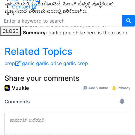
ಇಳುವರಿಯಲ್ಲಿ ಕುಂಠಿತಗೊಂಡಿದೆ. ಹೀಗಾಗಿ ಬೆಳ್ಳುಳ್ಳಿ ಪೂರೈಕೆಯಲ್ಲಿ
Contact
ವ್ಯತ್ಯಾಸವಾದ ಪರಿಣಾಮ ದರದಲ್ಲಿ ಏರಿಕೆಯಾಗಿದೆ.
Published On:
12 December 2023, 10:31 AM
CLOSE
English Summary:
garlic price hike here is the reason
Related Topics
crop
garlic
garlic price
garlic crop
Share your comments