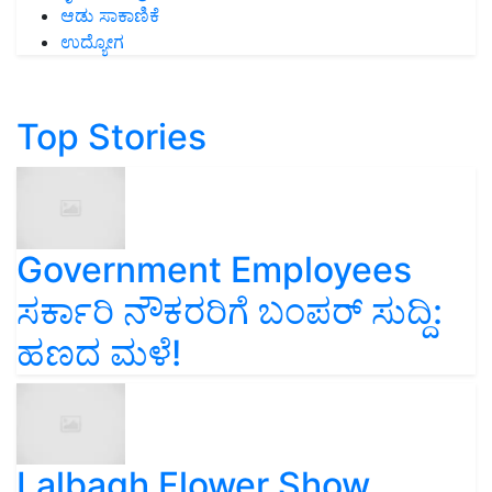
ಆಡು ಸಾಕಾಣಿಕೆ
ಉದ್ಯೋಗ
Top Stories
Government Employees
ಸರ್ಕಾರಿ ನೌಕರರಿಗೆ ಬಂಪರ್‌ ಸುದ್ದಿ:
ಹಣದ ಮಳೆ!
Lalbagh Flower Show