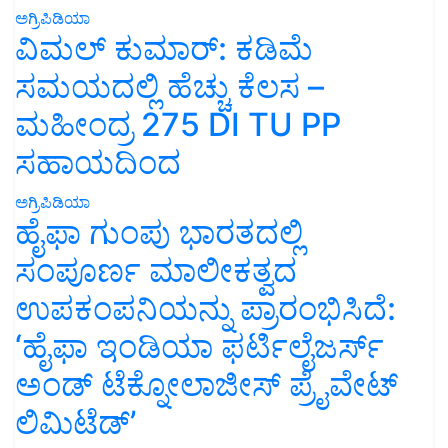
ಅಗ್ರಿಪಿಡಿಯಾ
ವಿಮಲ್ ಕುಮಾರ್: ಕಡಿಮೆ
ಸಮಯದಲ್ಲಿ ಹೆಚ್ಚು ಕೆಲಸ –
ಮಹೀಂದ್ರ 275 DI TU PP
ಸಹಾಯದಿಂದ
ಅಗ್ರಿಪಿಡಿಯಾ
ಹೈಫಾ ಗುಂಪು ಭಾರತದಲ್ಲಿ
ಸಂಪೂರ್ಣ ಮಾಲೀಕತ್ವದ
ಉಪಕಂಪನಿಯನ್ನು ಪ್ರಾರಂಭಿಸಿದೆ:
‘ಹೈಫಾ ಇಂಡಿಯಾ ಫರ್ಟಿಲೈಜರ್ಸ್
ಅಂಡ್ ಟೆಕ್ನೋಲಾಜೀಸ್ ಪ್ರೈವೇಟ್
ಲಿಮಿಟೆಡ್’