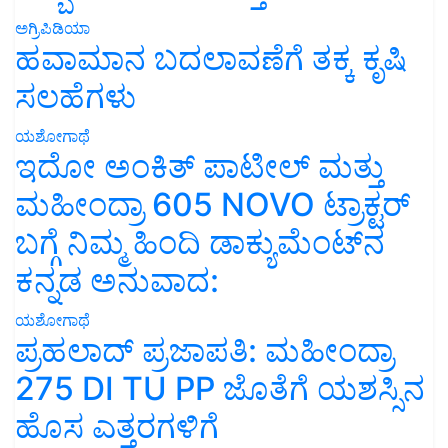
ಅಗ್ರಿಪಿಡಿಯಾ
ಹವಾಮಾನ ಬದಲಾವಣೆಗೆ ತಕ್ಕ ಕೃಷಿ
ಸಲಹೆಗಳು
ಯಶೋಗಾಥೆ
ಇದೋ ಅಂಕಿತ್ ಪಾಟೀಲ್ ಮತ್ತು
ಮಹೀಂದ್ರಾ 605 NOVO ಟ್ರಾಕ್ಟರ್
ಬಗ್ಗೆ ನಿಮ್ಮ ಹಿಂದಿ ಡಾಕ್ಯುಮೆಂಟ್‌ನ
ಕನ್ನಡ ಅನುವಾದ:
ಯಶೋಗಾಥೆ
ಪ್ರಹಲಾದ್ ಪ್ರಜಾಪತಿ: ಮಹೀಂದ್ರಾ
275 DI TU PP ಜೊತೆಗೆ ಯಶಸ್ಸಿನ
ಹೊಸ ಎತ್ತರಗಳಿಗೆ