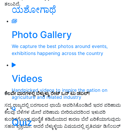
ತಲುಪಿದೆ.
ಯಶೋಗಾಥೆ
Photo Gallery
We capture the best photos around events,
exhibitions happening across the country
Videos
Handpicked videos to inspire the nation on
ಕೆಲವೇ ವಾರಗಳಲ್ಲಿ ಬೆಳ್ಳುಳ್ಳು ರೇಟ್‌ ಒನ್‌ ಟು ಡಬಲ್‌!
agriculture and related industry
ಸದ್ಯ ರಾಜ್ಯದಲ್ಲಿ ಬರಗಾಲದ ಛಾಯೆ ಆವರಿಸಿಕೊಂಡಿದೆ ಇದರ ಪರಿಣಾಮ
ಕೆಲವು ಬೆಳೆಗಳ ಮೇಲೆ ಪರಿಣಾಮ ಬೀರಿರುವದರಿಂದ ಇಳುವರಿ
ಕುಂಠಿತಗೊಂಡ ಪೂರೈಕೆ ಕಡಿಮೆಯಾದ ಕಾರಣ ಬೆಲೆ ಏರಿಕೆಯಾಗುವುದು
Quiz
ಸಹಜ ಪ್ರಕ್ರಿಯೇ. ಆದರೆ ಬೆಳ್ಳುಳ್ಳಿಯ ವಿಷಯದಲ್ಲಿ ಪ್ರತಿವರ್ಷ ಡಿಸೆಂಬರ್‌