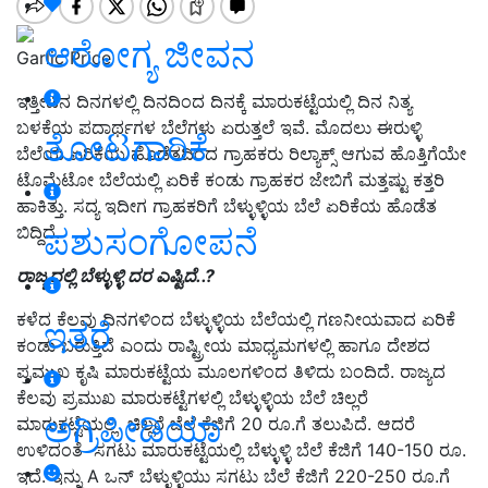
ಆರೋಗ್ಯ ಜೀವನ
Garlic Price
ಇತ್ತೀಚಿನ ದಿನಗಳಲ್ಲಿ ದಿನದಿಂದ ದಿನಕ್ಕೆ ಮಾರುಕಟ್ಟೆಯಲ್ಲಿ ದಿನ ನಿತ್ಯ
ಬಳಕೆಯ ಪದಾರ್ಥಗಳ ಬೆಲೆಗಳು ಏರುತ್ತಲೆ ಇವೆ. ಮೊದಲು ಈರುಳ್ಳಿ
ತೋಟಗಾರಿಕೆ
ಬೆಲೆಯ ಏರಿಕೆಯ ಹೊಡೆತದಿಂದ ಗ್ರಾಹಕರು ರಿಲ್ಯಾಕ್ಸ್‌ ಆಗುವ ಹೊತ್ತಿಗೆಯೇ
ಟೊಮೆಟೋ ಬೆಲೆಯಲ್ಲಿ ಏರಿಕೆ ಕಂಡು ಗ್ರಾಹಕರ ಜೇಬಿಗೆ ಮತ್ತಷ್ಟು ಕತ್ತರಿ
ಹಾಕಿತ್ತು. ಸದ್ಯ ಇದೀಗ ಗ್ರಾಹಕರಿಗೆ ಬೆಳ್ಳುಳ್ಳಿಯ ಬೆಲೆ ಏರಿಕೆಯ ಹೊಡೆತ
ಪಶುಸಂಗೋಪನೆ
ಬಿದ್ದಿದೆ.
ರಾಜ್ಯದಲ್ಲಿ ಬೆಳ್ಳುಳ್ಳಿ ದರ ಎಷ್ಟಿದೆ..?
ಕಳೆದ ಕೆಲವು ದಿನಗಳಿಂದ ಬೆಳ್ಳುಳ್ಳಿಯ ಬೆಲೆಯಲ್ಲಿ ಗಣನೀಯವಾದ ಏರಿಕೆ
ಇತರೆ
ಕಂಡು ಬರುತ್ತಿದೆ ಎಂದು ರಾಷ್ಟ್ರೀಯ ಮಾಧ್ಯಮಗಳಲ್ಲಿ ಹಾಗೂ ದೇಶದ
ಪ್ರಮುಖ ಕೃಷಿ ಮಾರುಕಟ್ಟೆಯ ಮೂಲಗಳಿಂದ ತಿಳಿದು ಬಂದಿದೆ. ರಾಜ್ಯದ
ಕೆಲವು ಪ್ರಮುಖ ಮಾರುಕಟ್ಟೆಗಳಲ್ಲಿ ಬೆಳ್ಳುಳ್ಳಿಯ ಬೆಲೆ ಚಿಲ್ಲರೆ
ಅಗ್ರಿಪೀಡಿಯಾ
ಮಾರುಕಟ್ಟೆಯಲ್ಲಿ ಚಿಲ್ಲರೆ ಬೆಲೆ ಕೆಜಿಗೆ 20 ರೂ.ಗೆ ತಲುಪಿದೆ. ಆದರೆ
ಉಳಿದಂತೆ ಸಗಟು ಮಾರುಕಟ್ಟೆಯಲ್ಲಿ ಬೆಳ್ಳುಳ್ಳಿ ಬೆಲೆ ಕೆಜಿಗೆ 140-150 ರೂ.
ಇದೆ. ಇನ್ನು A ಒನ್‌ ಬೆಳ್ಳುಳ್ಳಿಯು ಸಗಟು ಬೆಲೆ ಕೆಜಿಗೆ 220-250 ರೂ.ಗೆ