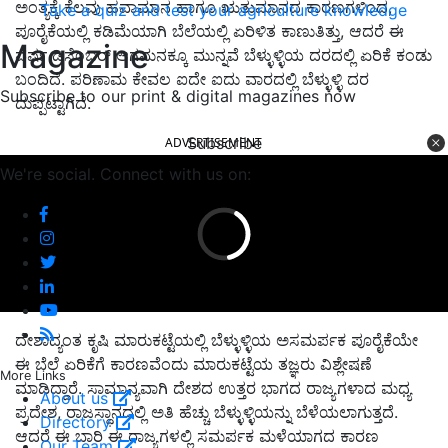
ಅಂತ್ಯಕ್ಕೆ ಕೆಲವು ಹವಾಮಾನ ಹಾಗೂ ಋತುಮಾನದ ಕಾರಣಗಳಿಂದ,
Take a quiz and test your agriculture knowledge
ಪೂರೈಕೆಯಲ್ಲಿ ಕಡಿಮೆಯಾಗಿ ಬೆಲೆಯಲ್ಲಿ ಏರಿಳಿತ ಕಾಣುತಿತ್ತು, ಆದರೆ ಈ
Magazine
ವರ್ಷ ಡಿಸೆಂಬರ್‌ ಆಗಮನಕ್ಕೂ ಮುನ್ನವೆ ಬೆಳ್ಳುಳ್ಳಿಯ ದರದಲ್ಲಿ ಏರಿಕೆ ಕಂಡು
ಬಂದಿದೆ. ಪರಿಣಾಮ ಕೇವಲ ಐದೇ ಐದು ವಾರದಲ್ಲಿ ಬೆಳ್ಳುಳ್ಳಿ ದರ
Subscribe to our print & digital magazines now
ದುಪ್ಪಟ್ಟಾಗಿದೆ.
Subscribe
ADVERTISEMENT
We're social. Connect with us on:
ದೇಶಾದ್ಯಂತ ಕೃಷಿ ಮಾರುಕಟ್ಟೆಯಲ್ಲಿ ಬೆಳ್ಳುಳ್ಳಿಯ ಅಸಮರ್ಪಕ ಪೂರೈಕೆಯೇ
ಈ ಬೆಲೆ ಏರಿಕೆಗೆ ಕಾರಣವೆಂದು ಮಾರುಕಟ್ಟೆಯ ತಜ್ಞರು ವಿಶ್ಲೇಷಣೆ
More Links
ಮಾಡಿದ್ದಾರೆ. ಸಾಮಾನ್ಯವಾಗಿ ದೇಶದ ಉತ್ತರ ಭಾಗದ ರಾಜ್ಯಗಳಾದ ಮಧ್ಯ
About us
ಪ್ರದೇಶ, ರಾಜಸ್ಥಾನದಲ್ಲಿ ಅತಿ ಹೆಚ್ಚು ಬೆಳ್ಳುಳ್ಳಿಯನ್ನು ಬೆಳೆಯಲಾಗುತ್ತದೆ.
Directory
ಆದರೆ ಈ ಬಾರಿ ಈ ರಾಜ್ಯಗಳಲ್ಲಿ ಸಮರ್ಪಕ ಮಳೆಯಾಗದ ಕಾರಣ
Our Team