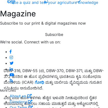
Take a quiz and test your agriculture knowledge
Magazine
Subscribe to our print & digital magazines now
Subscribe
We're social. Connect with us on:
DBW-316, DBW-55 (d), DBW-370, DBW-371, ಮತ್ತು DBW-
372 ಹೆಸರಿನ ಈ ಹೊಸ ಪ್ರಭೇದಗಳನ್ನು ಭಾರತೀಯ ಕೃಷಿ ಸಂಶೋಧನಾ
ಮಂಡಳಿಯ (ICAR)
ಗೋಧಿ
ಮತ್ತು ಬಾರ್ಲಿಯ ವೈವಿಧ್ಯಮಯ ಗುರುತಿನ
ಸಮಿತಿಯು ಅನುಮೋದಿಸಿದೆ.
More Links
About us
ಎಲ್ಲಾ ಐದು ಹೊಸ ತಳಿಗಳು ಹೆಚ್ಚಿನ ಇಳುವರಿ ನೀಡುವುದರಿಂದ ರೈತರ
Directory
ಆದಾಯವನ್ನು ಹೆಚ್ಚಿಸಲು ಸಹಾಯ ಮಾಡುತ್ತದೆ ಮತ್ತು ಅಕ್ಟೋಬರ್‌ನಲ್ಲಿ
Our Team