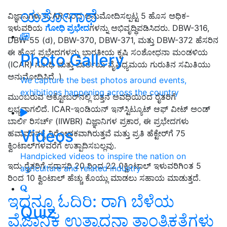
ಯಶೋಗಾಥೆ
ವಿಜ್ಞಾನಿಗಳು ICAR ನಿಂದ ಅನುಮೋದಿಸಲ್ಪಟ್ಟ 5 ಹೊಸ ಅಧಿಕ-
ಇಳುವರಿಯ
ಗೋಧಿ ಪ್ರಭೇದ
ಗಳನ್ನು ಅಭಿವೃದ್ಧಿಪಡಿಸಿದರು. DBW-316,
DBW-55 (d), DBW-370, DBW-371, ಮತ್ತು DBW-372 ಹೆಸರಿನ
ಈ ಹೊಸ ಪ್ರಭೇದಗಳನ್ನು ಭಾರತೀಯ ಕೃಷಿ ಸಂಶೋಧನಾ ಮಂಡಳಿಯ
Photo Gallery
(ICAR) ಗೋಧಿ ಮತ್ತು ಬಾರ್ಲಿಯ ವೈವಿಧ್ಯಮಯ ಗುರುತಿನ ಸಮಿತಿಯು
ಅನುಮೋದಿಸಿದೆ. )
We capture the best photos around events,
exhibitions happening across the country
ಮುಂಬರುವ ಅಕ್ಟೋಬರ್‌ನಲ್ಲಿ ಬಿತ್ತನೆ ಅವಧಿಯಿಂದ ರೈತರಿಗೆ
ಲಭ್ಯವಾಗಲಿದೆ. ICAR-ಇಂಡಿಯನ್ ಇನ್‌ಸ್ಟಿಟ್ಯೂಟ್ ಆಫ್ ವೀಟ್ ಅಂಡ್
ಬಾರ್ಲಿ ರಿಸರ್ಚ್ (IIWBR) ವಿಜ್ಞಾನಿಗಳ ಪ್ರಕಾರ, ಈ ಪ್ರಭೇದಗಳು
Videos
ಹವಾಮಾನಕ್ಕೆ ನಿರೋಧಕವಾಗಿರುತ್ತವೆ ಮತ್ತು ಪ್ರತಿ ಹೆಕ್ಟೇರ್‌ಗೆ 75
ಕ್ವಿಂಟಾಲ್‌ಗಳವರೆಗೆ ಉತ್ಪಾದಿಸಬಲ್ಲವು.
Handpicked videos to inspire the nation on
ಇದು ರೈತರಿಗೆ ಸರಾಸರಿ 20 ರಿಂದ 22 0ಕ್ವಿಂಟಾಲ್ ಇಳುವರಿಗಿಂತ 5
agriculture and related industry
ರಿಂದ 10 ಕ್ವಿಂಟಾಲ್ ಹೆಚ್ಚು ಕೊಯ್ಲು ಮಾಡಲು ಸಹಾಯ ಮಾಡುತ್ತದೆ.
ಇದನ್ನೂ ಓದಿರಿ:
ರಾಗಿ ಬೆಳೆಯ
Quiz
ವೈಜ್ಞಾನಿಕ ಉತ್ಪಾದನಾ ತಾಂತ್ರಿಕತೆಗಳು