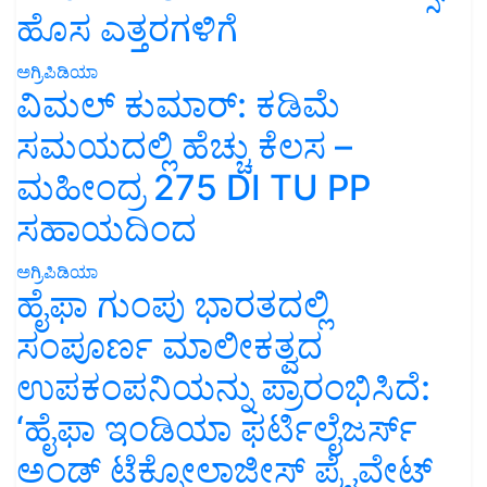
ಹೊಸ ಎತ್ತರಗಳಿಗೆ
ಅಗ್ರಿಪಿಡಿಯಾ
ವಿಮಲ್ ಕುಮಾರ್: ಕಡಿಮೆ
ಸಮಯದಲ್ಲಿ ಹೆಚ್ಚು ಕೆಲಸ –
ಮಹೀಂದ್ರ 275 DI TU PP
ಸಹಾಯದಿಂದ
ಅಗ್ರಿಪಿಡಿಯಾ
ಹೈಫಾ ಗುಂಪು ಭಾರತದಲ್ಲಿ
ಸಂಪೂರ್ಣ ಮಾಲೀಕತ್ವದ
ಉಪಕಂಪನಿಯನ್ನು ಪ್ರಾರಂಭಿಸಿದೆ:
‘ಹೈಫಾ ಇಂಡಿಯಾ ಫರ್ಟಿಲೈಜರ್ಸ್
ಅಂಡ್ ಟೆಕ್ನೋಲಾಜೀಸ್ ಪ್ರೈವೇಟ್