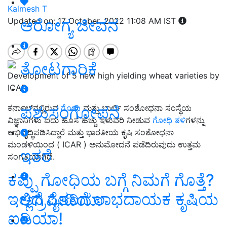
Kalmesh T
ಆರೋಗ್ಯ ಜೀವನ
Updated on: 17 October, 2022 11:08 AM IST
ತೋಟಗಾರಿಕೆ
Development of 5 new high yielding wheat varieties by
ICAR
ಪಶುಸಂಗೋಪನೆ
ಕರ್ನಾಲ್‌ನಲ್ಲಿರುವ
ಗೋಧಿ
ಮತ್ತು ಬಾರ್ಲಿ ಸಂಶೋಧನಾ ಸಂಸ್ಥೆಯ
ವಿಜ್ಞಾನಿಗಳು ಐದು ಹೊಸ ಹೆಚ್ಚು ಇಳುವರಿ ನೀಡುವ
ಗೋಧಿ ತಳಿ
ಗಳನ್ನು
ಅಭಿವೃದ್ಧಿಪಡಿಸಿದ್ದಾರೆ ಮತ್ತು ಭಾರತೀಯ ಕೃಷಿ ಸಂಶೋಧನಾ
ಮಂಡಳಿಯಿಂದ ( ICAR ) ಅನುಮೋದನೆ ಪಡೆದಿರುವುದು ಉತ್ತಮ
ಇತರೆ
ಸಂಗತಿಯಾಗಿದೆ.
ಕಪ್ಪು ಗೋಧಿಯ ಬಗ್ಗೆ ನಿಮಗೆ ಗೊತ್ತೆ?
ಇಲ್ಲಿದೆ ರೈತರಿಗೆ ಲಾಭದಾಯಕ ಕೃಷಿಯ
ಅಗ್ರಿಪೀಡಿಯಾ
ಐಡಿಯಾ!