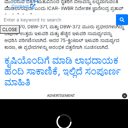
ಮುಂಬರುವ ಬಿತ್ತನೆ ಋತುವಿನಿಂದ ರೈತರಿಗೆ ಬೀಜವನ್ನು ಲಭ್ಯವಾಗುವಂತೆ
Contact
ಮಾಡಲಾಗುವುದು ಎಂದು ICAR- IIWBR ನಿರ್ದೇಶಕ ಜ್ಞಾನೇಂದ್ರ ಪ್ರತಾಪ್
ಸಿಂಗ್ ಹೇಳಿದ್ದಾರೆ.
DBW-370, DBW-371, ಮತ್ತು DBW-372 ಮೂರು ಪ್ರಭೇದಗಳಾಗಿದ್ದು
CLOSE
ಅವುಗಳ ಉತ್ತಮ ಇಳುವರಿ ಮತ್ತು ಹೆಚ್ಚಿನ ಇಳುವರಿ ಸಾಮರ್ಥ್ಯವನ್ನು
ಆಧರಿಸಿ ಪರಿಗಣಿಸಲಾಗಿದೆ. ಅದರ 75-ಕ್ವಿಂಟಾಲ್ ಇಳುವರಿ ಸಾಮರ್ಥ್ಯದ
ಕಾರಣ, ಈ ಪ್ರಭೇದಗಳನ್ನು ಆರಂಭಿಕ ಬಿತ್ತನೆಗಾಗಿ ಸೂಚಿಸಲಾಗಿದೆ.
ಕೃಷಿಯೊಂದಿಗೆ ಮಾಡಿ ಲಾಭದಾಯಕ
ಹಂದಿ ಸಾಕಾಣಿಕೆ, ಇಲ್ಲಿದೆ ಸಂಪೂರ್ಣ
ಮಾಹಿತಿ
ADVERTISEMENT