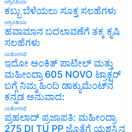
ಅಗ್ರಿಪಿಡಿಯಾ
ಕಬ್ಬು ಬೆಳೆಯಲು ಸೂಕ್ತ ಸಲಹೆಗಳು
ಅಗ್ರಿಪಿಡಿಯಾ
ಹವಾಮಾನ ಬದಲಾವಣೆಗೆ ತಕ್ಕ ಕೃಷಿ
ಸಲಹೆಗಳು
ಯಶೋಗಾಥೆ
ಇದೋ ಅಂಕಿತ್ ಪಾಟೀಲ್ ಮತ್ತು
ಮಹೀಂದ್ರಾ 605 NOVO ಟ್ರಾಕ್ಟರ್
ಬಗ್ಗೆ ನಿಮ್ಮ ಹಿಂದಿ ಡಾಕ್ಯುಮೆಂಟ್‌ನ
ಕನ್ನಡ ಅನುವಾದ:
ಯಶೋಗಾಥೆ
ಪ್ರಹಲಾದ್ ಪ್ರಜಾಪತಿ: ಮಹೀಂದ್ರಾ
275 DI TU PP ಜೊತೆಗೆ ಯಶಸ್ಸಿನ