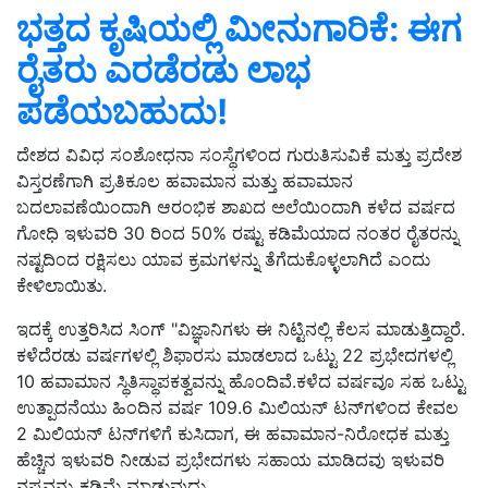
ಭತ್ತದ ಕೃಷಿಯಲ್ಲಿ ಮೀನುಗಾರಿಕೆ: ಈಗ
ರೈತರು ಎರಡೆರಡು ಲಾಭ
ಪಡೆಯಬಹುದು!
ದೇಶದ ವಿವಿಧ ಸಂಶೋಧನಾ ಸಂಸ್ಥೆಗಳಿಂದ ಗುರುತಿಸುವಿಕೆ ಮತ್ತು ಪ್ರದೇಶ
ವಿಸ್ತರಣೆಗಾಗಿ ಪ್ರತಿಕೂಲ ಹವಾಮಾನ ಮತ್ತು ಹವಾಮಾನ
ಬದಲಾವಣೆಯಿಂದಾಗಿ ಆರಂಭಿಕ ಶಾಖದ ಅಲೆಯಿಂದಾಗಿ ಕಳೆದ ವರ್ಷದ
ಗೋಧಿ ಇಳುವರಿ 30 ರಿಂದ 50% ರಷ್ಟು ಕಡಿಮೆಯಾದ ನಂತರ ರೈತರನ್ನು
ನಷ್ಟದಿಂದ ರಕ್ಷಿಸಲು ಯಾವ ಕ್ರಮಗಳನ್ನು ತೆಗೆದುಕೊಳ್ಳಲಾಗಿದೆ ಎಂದು
ಕೇಳಿಲಾಯಿತು.
ಇದಕ್ಕೆ ಉತ್ತರಿಸಿದ ಸಿಂಗ್‌ "ವಿಜ್ಞಾನಿಗಳು ಈ ನಿಟ್ಟಿನಲ್ಲಿ ಕೆಲಸ ಮಾಡುತ್ತಿದ್ದಾರೆ.
ಕಳೆದೆರಡು ವರ್ಷಗಳಲ್ಲಿ ಶಿಫಾರಸು ಮಾಡಲಾದ ಒಟ್ಟು 22 ಪ್ರಭೇದಗಳಲ್ಲಿ
10 ಹವಾಮಾನ ಸ್ಥಿತಿಸ್ಥಾಪಕತ್ವವನ್ನು ಹೊಂದಿವೆ.ಕಳೆದ ವರ್ಷವೂ ಸಹ ಒಟ್ಟು
ಉತ್ಪಾದನೆಯು ಹಿಂದಿನ ವರ್ಷ 109.6 ಮಿಲಿಯನ್ ಟನ್‌ಗಳಿಂದ ಕೇವಲ
2 ಮಿಲಿಯನ್ ಟನ್‌ಗಳಿಗೆ ಕುಸಿದಾಗ, ಈ ಹವಾಮಾನ-ನಿರೋಧಕ ಮತ್ತು
ಹೆಚ್ಚಿನ ಇಳುವರಿ ನೀಡುವ ಪ್ರಭೇದಗಳು ಸಹಾಯ ಮಾಡಿದವು ಇಳುವರಿ
ನಷ್ಟವನ್ನು ಕಡಿಮೆ ಮಾಡುವುದು.