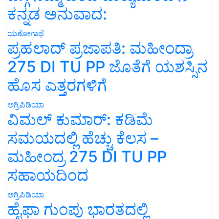
ಕನ್ನಡ ಅನುವಾದ:
ಯಶೋಗಾಥೆ
ಪ್ರಹಲಾದ್ ಪ್ರಜಾಪತಿ: ಮಹೀಂದ್ರಾ
275 DI TU PP ಜೊತೆಗೆ ಯಶಸ್ಸಿನ
ಹೊಸ ಎತ್ತರಗಳಿಗೆ
ಅಗ್ರಿಪಿಡಿಯಾ
ವಿಮಲ್ ಕುಮಾರ್: ಕಡಿಮೆ
ಸಮಯದಲ್ಲಿ ಹೆಚ್ಚು ಕೆಲಸ –
ಮಹೀಂದ್ರ 275 DI TU PP
ಸಹಾಯದಿಂದ
ಅಗ್ರಿಪಿಡಿಯಾ
ಹೈಫಾ ಗುಂಪು ಭಾರತದಲ್ಲಿ