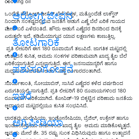
cooking oil
ಆರೋಗ್ಯ ಜೀವನ
ಒಂದೆಡೆ ಪೆಟ್ರೋಲ್ ಡೀಸೆಲ್ ಬೆಲೆ ಹೆಚ್ಚಳ, ಮತ್ತೊಂದೆಡೆ ಲಾಕ್ಡೌನ್
ನಿಂದಾಗಿ ಸಂಕಷ್ಟದಲ್ಲಿರುವ ಜನತೆಗೆ ಅಡುಗೆ ಎಣ್ಣೆ ಬೆಲೆ ಏರಿಕೆ ಗಾಯದ
ಮೇಲೆ ಬರೆ ಎಳೆದಂತಿದೆ. ಹೌದು ಅಡುಗೆ ಎಣ್ಣೆದರ ದಿನದಿಂದ ದಿನಕ್ಕೆ
ಏರುತ್ತಲೇ ಇದೆ. ಕಡಿಮೆಯಾಗುವ ಯಾವ ಲಕ್ಷಣಗಳು ಕಾಣುತ್ತಿಲ್ಲ.
ತೋಟಗಾರಿಕೆ
ಪ್ರತಿ ಲೀಟರಿಗೆ ಈಗ 180 ರೂಪಾಯಿಗೆ ತಲುಪಿದೆ. ಜಾಗತಿಕ ಮಟ್ಟದಲ್ಲಿ
ಉತ್ಪಾದನೆ ಕುಸಿತ, ಆಮದು ಸಂಕಗಳ ಪರಿಣಾಮವಾಗಿ ಖಾದ್ಯ ತೈಲ ಬೆಲೆ
ಏರಿಕೆಯಾಗುತ್ತಿದೆ ಎನ್ನಲಾಗುತ್ತಿದೆ. ಈಗ ಜನಸಾಮಾನ್ಯರಿಗೆ ಹಾಗೂ
ಪಶುಸಂಗೋಪನೆ
ಮಧ್ಯಮವರ್ಗದವರಿಗೆ ಅಡುಗೆ ಎಣ್ಣೆ ಬಂಗಾರದಂತಾಗಿದೆ.
ಸೂರ್ಯಕಾಂತಿ, ಸೋಯಾಬಿನ್, ಸಾಸಿವೆ ಎಣ್ಣೆದರ ಕಳೆದ ವರ್ಷದಿಂದ
ಏರುಗತಿಯಲ್ಲಿ ಸಾಗುತ್ತಿದೆ. ಪ್ರತಿ ಲೀಟರಿಗೆ 80 ರೂಪಾಯಗಳಿಂದ 180
ಇತರೆ
ರೂಪಾಯಿಗೆ ಏರಿಕೆಯಾಗಿದೆ. ಕೋವಿಡ್-19 ಬಿಕ್ಕಟ್ಟಿನ ಪರಿಣಾಮ ಜನತೆಯ
ಆದಾಯದ ಮಟ್ಟದಲ್ಲಿಯೂ ಕುಸಿತ ಸಂಭವಿಸಿದೆ.
ಭಾರತವು ಮಲೇಷಿಯಾ, ಇಂಡೋನೇಷಿಯಾ, ಬ್ರೆಜಿಲ್, ಉಕ್ರೇನ್ ಹಾಗೂ
ಅಗ್ರಿಪೀಡಿಯಾ
ಇಂಡೋನೇಷಿಯಾ ದೇಶಗಳಿಂದ ಖಾದ್ಯ ತೈಲ ಆಮದು ಮಾಡಿಕೊಳ್ಳುತ್ತದೆ.
ಆಮದು ಮೇಲೆ ಶೇ. 35 ರಷ್ಟು ಸುಂಕ ವಿಧಿಸಿರುವುದು ಹಾಗೂ ಉತ್ಪಾದನೆ