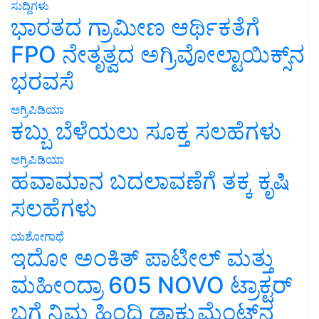
ಸುದ್ದಿಗಳು
ಭಾರತದ ಗ್ರಾಮೀಣ ಆರ್ಥಿಕತೆಗೆ
FPO ನೇತೃತ್ವದ ಅಗ್ರಿವೋಲ್ಟಾಯಿಕ್ಸ್‌ನ
ಭರವಸೆ
ಅಗ್ರಿಪಿಡಿಯಾ
ಕಬ್ಬು ಬೆಳೆಯಲು ಸೂಕ್ತ ಸಲಹೆಗಳು
ಅಗ್ರಿಪಿಡಿಯಾ
ಹವಾಮಾನ ಬದಲಾವಣೆಗೆ ತಕ್ಕ ಕೃಷಿ
ಸಲಹೆಗಳು
ಯಶೋಗಾಥೆ
ಇದೋ ಅಂಕಿತ್ ಪಾಟೀಲ್ ಮತ್ತು
ಮಹೀಂದ್ರಾ 605 NOVO ಟ್ರಾಕ್ಟರ್
ಬಗ್ಗೆ ನಿಮ್ಮ ಹಿಂದಿ ಡಾಕ್ಯುಮೆಂಟ್‌ನ