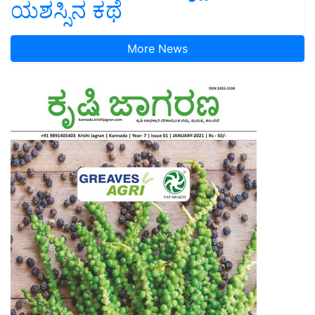
ಯಶಸ್ಸಿನ ಕಥೆ
More News