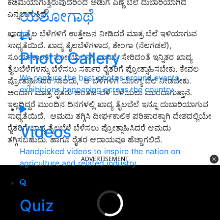
ಕಡಿಮೆಯಾಗುತ್ತಿರುವುದರಿಂದ ಅಡುಗೆ ಎಣ್ಣೆ ಬೆಲೆ ದುಬಾರಿಯಾಗಿದೆ
ಯಶೋಗಾಥೆ
ಎನ್ನಲಾಗುತ್ತಿದೆ.
ಖಾದ್ಯ ತೈಲ ಬೆಳೆಗಳಿಗೆ ಉತ್ತೇಜನ ನೀಡಿದರೆ ಮಾತ್ರ ಬೆಲೆ ಇಳಿಯಾಗುವ
ಸಾಧ್ಯತೆಯಿದೆ. ಖಾದ್ಯ ತೈಲಬೆಳೆಗಳಾದ, ಶೇಂಗಾ (ನೆಲಗಡಲೆ),
Photo Gallery
ಸೂರ್ಯಕಾಂತಿ, ಸೋಯಾಬಿನ್, ಸಾಸಿವೆ, ಸೇರಿದಂತೆ ಇನ್ನಿತರ ಖಾದ್ಯ
ತೈಲಬೆಳೆಗಳನ್ನು ಬೆಳೆಸಲು ಸರ್ಕಾರ ರೈತರಿಗೆ ಪ್ರೋತ್ಸಾಹಿಸಬೇಕು. ಕೇವಲ
We capture the best photos around events,
ಪ್ರೋತ್ಸಾಹಿಸಿದರೆ ಸಾಲದು, ಆ ಬೆಳೆಗಳಿಗೆ ಯೋಗ್ಯ ಬೆಲೆ ನೀಡಬೇಕು.
exhibitions happening across the country
ಅಂದಾಗ ಮಾತ್ರ ರೈತರು ಅಂತಹ ಬೆಳೆ ಬೆಳೆಯಲು ಮುಂದಾಗುತ್ತಾನೆ.
ಇಲ್ಲದಿದ್ದರೆ ಮುಂದಿನ ದಿನಗಳಲ್ಲಿ ಖಾದ್ಯ ತೈಲಬೆಲೆ ಇನ್ನೂ ದುಬಾರಿಯಾಗುವ
ಸಾಧ್ಯತೆಯಿದೆ. ಆಮದು ತಗ್ಗಿಸಿ ದೀರ್ಘಕಾಲಿಕ ಪರಿಹಾರಕ್ಕಾಗಿ ದೇಶದಲ್ಲಿಯೇ
Videos
ರೈತರಿಗೆ ಖಾದ್ಯ ತೈಲಬೆಳೆ ಬೆಳೆಸಲು ಪ್ರೋತ್ಸಾಹಿಸಿದರೆ ಆಮದು
ತಗ್ಗಿಸಬಹುದು. ಹಾಗೂ ರೈತರ ಆದಾಯವೂ ಹೆಚ್ಚಾಗಲಿದೆ.
Handpicked videos to inspire the nation on
ADVERTISEMENT
agriculture and related industry
Quiz