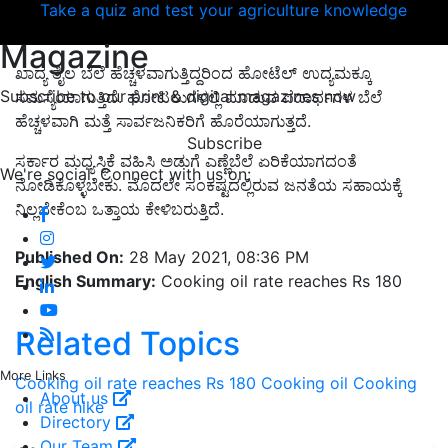
Take a quiz and test your agriculture knowledge
Magazine
ಖಾದ್ಯ ತೈಲ ಬೆಲೆ ಹೆಚ್ಚಳವಾಗುತ್ತಿದ್ದರಿಂದ ಹೋಟೆಲ್ ಉದ್ಯಮಕ್ಕೂ
Subscribe to our print & digital magazines now
ಸಮಸ್ಯೆಯಾಗುತ್ತಿದೆ. ಹೋಟಲುಗಳಲ್ಲಿ ಮಾಡುವ ಪದಾರ್ಥಗಳ ಬೆಲೆ
ಹೆಚ್ಚಳವಾಗಿ ಮತ್ತೆ ಸಾರ್ವಜನಿಕರಿಗೆ ಹೊರೆಯಾಗುತ್ತದೆ.
Subscribe
ಸರ್ಕಾರ ಮಧ್ಯಸ್ಥಿಕೆ ವಹಿಸಿ ಅಡುಗೆ ಎಣ್ಣೆಬೆಲೆ ಏರಿಕೆಯಾಗದಂತೆ
We're social. Connect with us on:
ನೋಡಿಕೊಳ್ಳಬೇಕು. ಮೊದಲೇ ಸಂಕಷ್ಟದಲ್ಲಿರುವ ಜನತೆಯ ಸಹಾಯಕ್ಕೆ
ನಿಲ್ಲಬೇಕೆಂಬ ಒತ್ತಾಯ ಕೇಳಿಬರುತ್ತಿದೆ.
Published On:
28 May 2021, 08:36 PM
English Summary:
Cooking oil rate reaches Rs 180
Related Topics
More Links
Cooking oil rate reaches Rs 180
Cooking oil
Cooking
About us
oil rate hike
Directory
Our Team