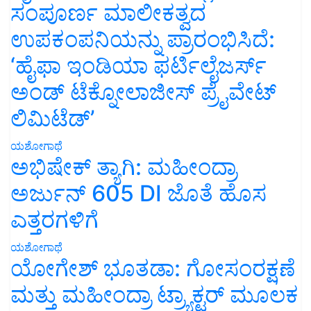
ಸಂಪೂರ್ಣ ಮಾಲೀಕತ್ವದ
ಉಪಕಂಪನಿಯನ್ನು ಪ್ರಾರಂಭಿಸಿದೆ:
‘ಹೈಫಾ ಇಂಡಿಯಾ ಫರ್ಟಿಲೈಜರ್ಸ್
ಅಂಡ್ ಟೆಕ್ನೋಲಾಜೀಸ್ ಪ್ರೈವೇಟ್
ಲಿಮಿಟೆಡ್’
ಯಶೋಗಾಥೆ
ಅಭಿಷೇಕ್ ತ್ಯಾಗಿ: ಮಹೀಂದ್ರಾ
ಅರ್ಜುನ್ 605 DI ಜೊತೆ ಹೊಸ
ಎತ್ತರಗಳಿಗೆ
ಯಶೋಗಾಥೆ
ಯೋಗೇಶ್ ಭೂತಡಾ: ಗೋಸಂರಕ್ಷಣೆ
ಮತ್ತು ಮಹೀಂದ್ರಾ ಟ್ರ್ಯಾಕ್ಟರ್ ಮೂಲಕ