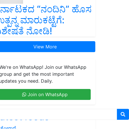
ರ್ನಾಟಕದ “ನಂದಿನಿ” ಹೊಸ
ತ್ಪನ್ನ ಮಾರುಕಟ್ಟೆಗೆ:
ಿಶೇಷತೆ ನೋಡಿ!
View More
We're on WhatsApp! Join our WhatsApp
group and get the most important
updates you need. Daily.
Join on WhatsApp
atest feeds
ಶೋಗಾಥೆ