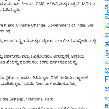
ಾಗವಹಿಸಿದ್ದರು.
ಕ
ವ
orest and Climate Change, Government of India, Shri
ನ
eeting
ಮ
ಳು, ಅಂತರರಾಷ್ಟ್ರೀಯ ಮತ್ತು ರಾಷ್ಟ್ರೀಯ ಸರ್ಕಾರೇತರ ಸಂಸ್ಥೆಗಳು ಮತ್ತು
ತ
ನ್ನು ಚರ್ಚಿಸಿದರು ಮತ್ತು ಒಪ್ಪಿಕೊಂಡರು, ಅನುಷ್ಠಾನಕ್ಕೆ ಆದ್ಯತೆಯ
ತ
ಾ ಯೋಜನೆಯನ್ನು ನವೀಕರಿಸಲು ಕರಡು ಮಾರ್ಗಸೂಚಿಯನ್ನು
ಸುದ
ಭ
ಂರಕ್ಷಣೆಯನ್ನು ಖಚಿತಪಡಿಸಿಕೊಳ್ಳಲು CAF ಶ್ರೇಣಿಯ ರಾಜ್ಯಗಳಿಗೆ
F
ಮಾಡಿಕೊಳ್ಳಲು ಸಭೆಯು ನಿರ್ಣಾಯಕ ಅವಕಾಶವಾಗಿತ್ತು.
ಅ
o the Sultanpur National Park
ಅಗ
ುಗಳ ಆವಾಸಸ್ಥಾನಗಳ ಸಂರಕ್ಷಣೆಗೆ ಒಂದು ಸಂಘಟಿತ ವಿಧಾನವನ್ನು
ಕ
 ಕಾರ್ಯವಿಧಾನದ ವಿಧಾನಗಳಿಗೆ ಕಾರಣವಾಯಿತು.