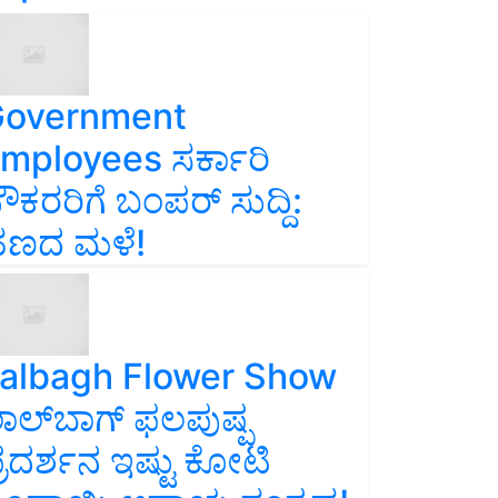
overnment
mployees ಸರ್ಕಾರಿ
ೌಕರರಿಗೆ ಬಂಪರ್‌ ಸುದ್ದಿ:
ಣದ ಮಳೆ!
albagh Flower Show
ಾಲ್‌ಬಾಗ್ ಫಲಪುಷ್ಪ
್ರದರ್ಶನ ಇಷ್ಟು ಕೋಟಿ