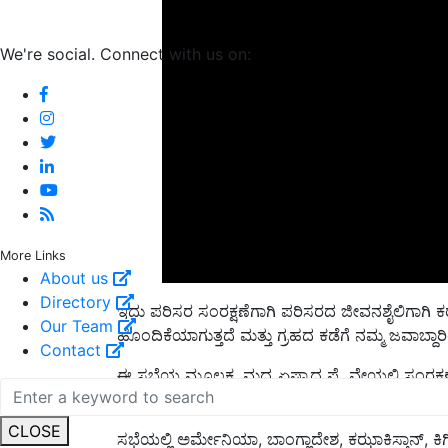
We're social. Connect with us on:
More Links
About us
ಇದು ಪರಿಸರ ಸಂರಕ್ಷಣೆಗಾಗಿ ಪರಿಸರದ ಜೀವನಶೈಲಿಗಾಗ
Directory
ಹೊಂದಿಕೆಯಾಗುತ್ತದೆ ಮತ್ತು ಗ್ರಹದ ಕಡೆಗೆ ನಮ್ಮ ಜವಾಬ್ದಾರ
Our Team
Contact
ಈ ಸಭೆಯ ಮೂಲಕ, ಮಧ್ಯ ಏಷ್ಯಾದ ಫ್ಲೈವೇಯಲ್ಲಿ ಸಂರಕ್ಷಣೆ ಮ
ಮಹತ್ವದ ಹೆಜ್ಜೆ ಇಡುತ್ತಿದ್ದೇವೆ.
ಸಭೆಯಲ್ಲಿ ಅರ್ಮೇನಿಯಾ, ಬಾಂಗ್ಲಾದೇಶ, ಕಝಾಕಿಸ್ತಾನ್, 
CLOSE
ತಜಕಿಸ್ತಾನ್ ಮತ್ತು ಉಜ್ಬೇಕಿಸ್ತಾನ್ ಸೇರಿದಂತೆ CAF ಪ