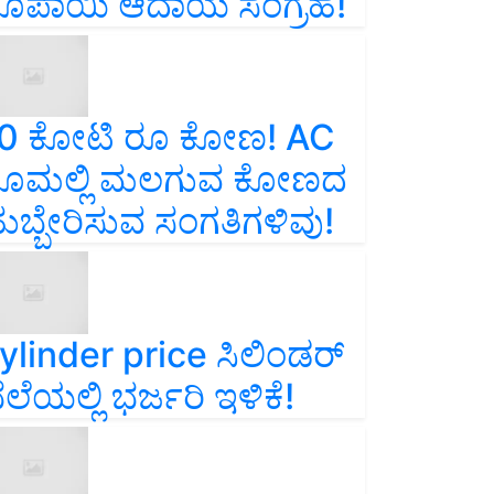
ೂಪಾಯಿ ಆದಾಯ ಸಂಗ್ರಹ!
0 ಕೋಟಿ ರೂ ಕೋಣ! AC
ೂಮಲ್ಲಿ ಮಲಗುವ ಕೋಣದ
ುಬ್ಬೇರಿಸುವ ಸಂಗತಿಗಳಿವು!
ylinder price ಸಿಲಿಂಡರ್‌
ೆಲೆಯಲ್ಲಿ ಭರ್ಜರಿ ಇಳಿಕೆ!