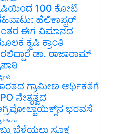
ೃಷಿಯಿಂದ 100 ಕೋಟಿ
ಹಿವಾಟು: ಹೆಲಿಕಾಪ್ಟರ್
ಂತರ ಈಗ ವಿಮಾನದ
ೂಲಕ ಕೃಷಿ ಕ್ರಾಂತಿ
ರಲಿದ್ದಾರೆ ಡಾ. ರಾಜಾರಾಮ್
್ರಿಪಾಠಿ
್ದಿಗಳು
ಾರತದ ಗ್ರಾಮೀಣ ಆರ್ಥಿಕತೆಗೆ
PO ನೇತೃತ್ವದ
ಗ್ರಿವೋಲ್ಟಾಯಿಕ್ಸ್‌ನ ಭರವಸೆ
್ರಿಪಿಡಿಯಾ
ಬ್ಬು ಬೆಳೆಯಲು ಸೂಕ್ತ