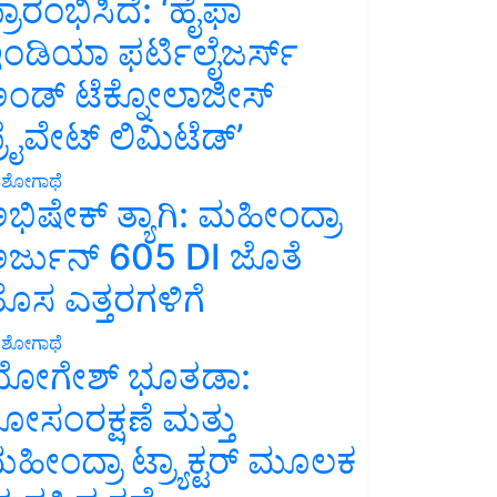
್ರಾರಂಭಿಸಿದೆ: ‘ಹೈಫಾ
ಂಡಿಯಾ ಫರ್ಟಿಲೈಜರ್ಸ್
ಂಡ್ ಟೆಕ್ನೋಲಾಜೀಸ್
್ರೈವೇಟ್ ಲಿಮಿಟೆಡ್’
ಶೋಗಾಥೆ
ಭಿಷೇಕ್ ತ್ಯಾಗಿ: ಮಹೀಂದ್ರಾ
ರ್ಜುನ್ 605 DI ಜೊತೆ
ೊಸ ಎತ್ತರಗಳಿಗೆ
ಶೋಗಾಥೆ
ೋಗೇಶ್ ಭೂತಡಾ:
ೋಸಂರಕ್ಷಣೆ ಮತ್ತು
ಹೀಂದ್ರಾ ಟ್ರ್ಯಾಕ್ಟರ್ ಮೂಲಕ