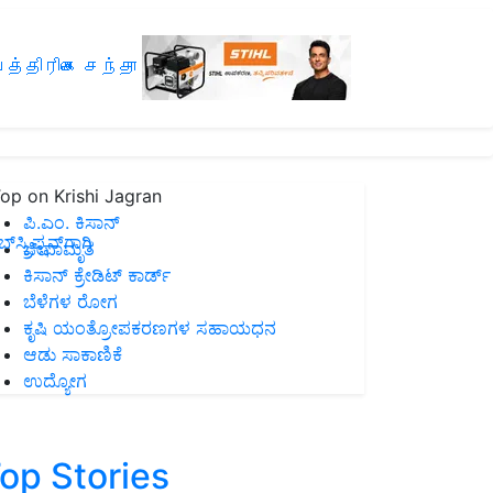
த்திரிகை சந்தா
op on Krishi Jagran
ಪಿ.ಎಂ. ಕಿಸಾನ್
ಸ್ಕ್ರಿಪ್ಷನ್‌ಗಾಗಿ
ಜೀವಾಮೃತ
ಕಿಸಾನ್ ಕ್ರೇಡಿಟ್ ಕಾರ್ಡ್
ಬೆಳೆಗಳ ರೋಗ
ಕೃಷಿ ಯಂತ್ರೋಪಕರಣಗಳ ಸಹಾಯಧನ
ಆಡು ಸಾಕಾಣಿಕೆ
ಉದ್ಯೋಗ
op Stories