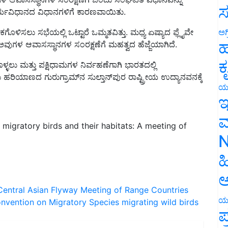
ಸ
ಳಿಸಲು ಸಭೆಯಲ್ಲಿ ಒಟ್ಟಾರೆ ಒಮ್ಮತವಿತ್ತು. ಮಧ್ಯ ಏಷ್ಯಾದ ಫ್ಲೈವೇ
ಅಗ
ುಗಳ ಆವಾಸಸ್ಥಾನಗಳ ಸಂರಕ್ಷಣೆಗೆ ಮಹತ್ವದ ಹೆಜ್ಜೆಯಾಗಿದೆ.
ಹ
ಳ್ಳಲು ಮತ್ತು ಪಕ್ಷಿಧಾಮಗಳ ನಿರ್ವಹಣೆಗಾಗಿ ಭಾರತದಲ್ಲಿ
ಕ
 ಹರಿಯಾಣದ ಗುರುಗ್ರಾಮ್‌ನ ಸುಲ್ತಾನ್‌ಪುರ ರಾಷ್ಟ್ರೀಯ ಉದ್ಯಾನವನಕ್ಕೆ
ಯ
ಇ
 migratory birds and their habitats: A meeting of
ಮ
N
ಹ
ಅ
Central Asian Flyway
Meeting of Range Countries
nvention on Migratory Species
migrating wild birds
ಯ
ಪ