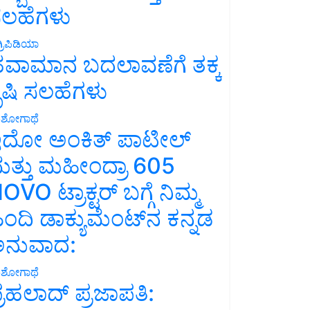
ಲಹೆಗಳು
್ರಿಪಿಡಿಯಾ
ವಾಮಾನ ಬದಲಾವಣೆಗೆ ತಕ್ಕ
ೃಷಿ ಸಲಹೆಗಳು
ಶೋಗಾಥೆ
ದೋ ಅಂಕಿತ್ ಪಾಟೀಲ್
ತ್ತು ಮಹೀಂದ್ರಾ 605
OVO ಟ್ರಾಕ್ಟರ್ ಬಗ್ಗೆ ನಿಮ್ಮ
ಿಂದಿ ಡಾಕ್ಯುಮೆಂಟ್‌ನ ಕನ್ನಡ
ನುವಾದ:
ಶೋಗಾಥೆ
್ರಹಲಾದ್ ಪ್ರಜಾಪತಿ: