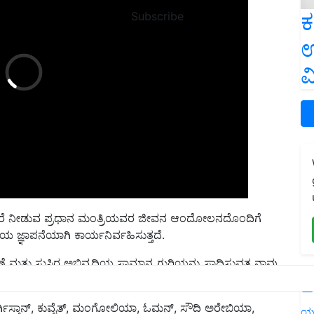
ಕ
Subscribe
ಉ
ವ
ಿ ಕರೆ ನೀಡುವ ಪ್ರಧಾನ ಮಂತ್ರಿಯವರ ಜೀವನ ಆಂದೋಲನದೊಂದಿಗೆ
ಿಯ ಜ್ಞಾಪನೆಯಾಗಿ ಕಾರ್ಯನಿರ್ವಹಿಸುತ್ತದೆ.
ತ್ತು ಸುಸ್ಥಿರ ಅಭಿವೃದ್ಧಿಯ ಸಾಮಾನ್ಯ ಗುರಿಯನ್ನು ಸಾಧಿಸುವತ್ತ ನಾವು
L
ಕಿರ್ಗಿಸ್ತಾನ್, ಕುವೈತ್, ಮಂಗೋಲಿಯಾ, ಓಮನ್, ಸೌದಿ ಅರೇಬಿಯಾ,
್ರದೇಶದ ಹನ್ನೊಂದು ದೇಶಗಳು, CMS, AEWA ಮತ್ತು ರಾಪ್ಟರ್ಸ್ MOU ನ
ಯ