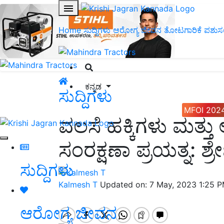
Home
ಸುದ್ದಿಗಳು
ಆರೋಗ್ಯ ಜೀವನ
ತೋಟಗಾರಿಕೆ
ಪಶುಸ
ಕನ್ನಡ
ಸುದ್ದಿಗಳು
MFOI 202
ವಲಸೆ ಹಕ್ಕಿಗಳು ಮತ್ತ
ಸಂರಕ್ಷಣಾ ಪ್ರಯತ್ನ: 
ಸುದ್ದಿಗಳು
Kalmesh T
Updated on: 7 May, 2023 1:25 
ಆರೋಗ್ಯ ಜೀವನ