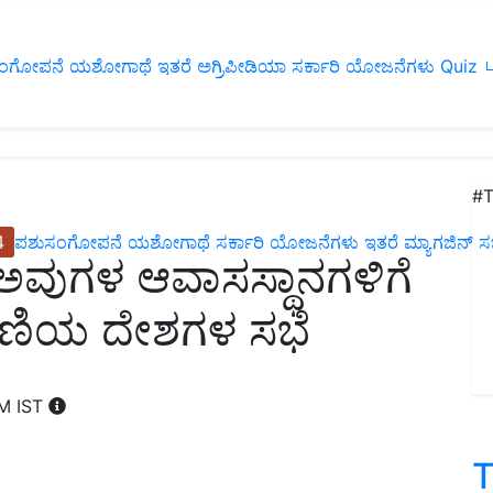
ಂಗೋಪನೆ
ಯಶೋಗಾಥೆ
ಇತರೆ
ಅಗ್ರಿಪೀಡಿಯಾ
ಸರ್ಕಾರಿ ಯೋಜನೆಗಳು
Quiz
ப
#T
4
ಪಶುಸಂಗೋಪನೆ
ಯಶೋಗಾಥೆ
ಸರ್ಕಾರಿ ಯೋಜನೆಗಳು
ಇತರೆ
ಮ್ಯಾಗಜಿನ್‌ ಸಬ್‌
ು ಅವುಗಳ ಆವಾಸಸ್ಥಾನಗಳಿಗೆ
ಶ್ರೇಣಿಯ ದೇಶಗಳ ಸಭೆ
PM IST
T