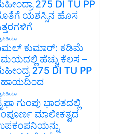
ಹೀಂದ್ರಾ 275 DI TU PP
ೊತೆಗೆ ಯಶಸ್ಸಿನ ಹೊಸ
ತ್ತರಗಳಿಗೆ
್ರಿಪಿಡಿಯಾ
ಿಮಲ್ ಕುಮಾರ್: ಕಡಿಮೆ
ಮಯದಲ್ಲಿ ಹೆಚ್ಚು ಕೆಲಸ –
ಹೀಂದ್ರ 275 DI TU PP
ಸಹಾಯದಿಂದ
್ರಿಪಿಡಿಯಾ
ೈಫಾ ಗುಂಪು ಭಾರತದಲ್ಲಿ
ಂಪೂರ್ಣ ಮಾಲೀಕತ್ವದ
ಪಕಂಪನಿಯನ್ನು