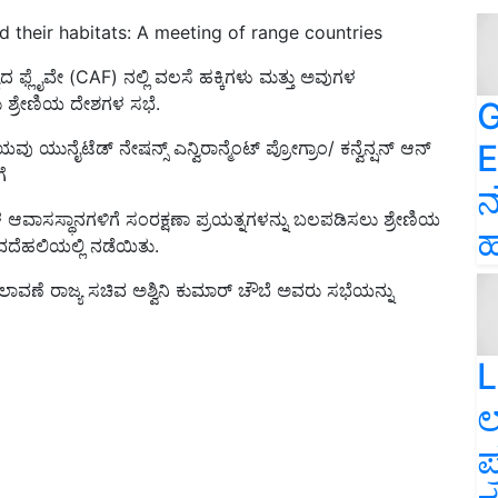
d their habitats: A meeting of range countries
ದ ಫ್ಲೈವೇ (CAF) ನಲ್ಲಿ ವಲಸೆ ಹಕ್ಕಿಗಳು ಮತ್ತು ಅವುಗಳ
ು ಶ್ರೇಣಿಯ ದೇಶಗಳ ಸಭೆ.
G
E
ನೈಟೆಡ್ ನೇಷನ್ಸ್ ಎನ್ವಿರಾನ್ಮೆಂಟ್ ಪ್ರೋಗ್ರಾಂ/ ಕನ್ವೆನ್ಷನ್ ಆನ್
ೆ
ನ
ಗಳ ಆವಾಸಸ್ಥಾನಗಳಿಗೆ ಸಂರಕ್ಷಣಾ ಪ್ರಯತ್ನಗಳನ್ನು ಬಲಪಡಿಸಲು ಶ್ರೇಣಿಯ
ಹ
ದೆಹಲಿಯಲ್ಲಿ ನಡೆಯಿತು.
ವಣೆ ರಾಜ್ಯ ಸಚಿವ ಅಶ್ವಿನಿ ಕುಮಾರ್ ಚೌಬೆ ಅವರು ಸಭೆಯನ್ನು
L
ಲ
ಪ