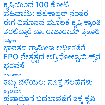
ಕೃಷಿಯಿಂದ 100 ಕೋಟಿ
ವಹಿವಾಟು: ಹೆಲಿಕಾಪ್ಟರ್ ನಂತರ
ಈಗ ವಿಮಾನದ ಮೂಲಕ ಕೃಷಿ ಕ್ರಾಂತಿ
ತರಲಿದ್ದಾರೆ ಡಾ. ರಾಜಾರಾಮ್ ತ್ರಿಪಾಠಿ
ಸುದ್ದಿಗಳು
ಭಾರತದ ಗ್ರಾಮೀಣ ಆರ್ಥಿಕತೆಗೆ
FPO ನೇತೃತ್ವದ ಅಗ್ರಿವೋಲ್ಟಾಯಿಕ್ಸ್‌ನ
ಭರವಸೆ
ಅಗ್ರಿಪಿಡಿಯಾ
ಕಬ್ಬು ಬೆಳೆಯಲು ಸೂಕ್ತ ಸಲಹೆಗಳು
ಅಗ್ರಿಪಿಡಿಯಾ
ಹವಾಮಾನ ಬದಲಾವಣೆಗೆ ತಕ್ಕ ಕೃಷಿ