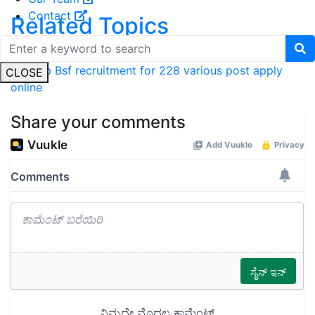
Contact
Related Topics
BSF Recruitment
job notification
application invited for
BSJ job
Bsf recruitment for 228 various post apply
CLOSE
online
Share your comments