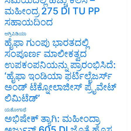
ಮಹೀಂದ್ರ 275 DI TU PP
ಸಹಾಯದಿಂದ
ಅಗ್ರಿಪಿಡಿಯಾ
ಹೈಫಾ ಗುಂಪು ಭಾರತದಲ್ಲಿ
ಸಂಪೂರ್ಣ ಮಾಲೀಕತ್ವದ
ಉಪಕಂಪನಿಯನ್ನು ಪ್ರಾರಂಭಿಸಿದೆ:
‘ಹೈಫಾ ಇಂಡಿಯಾ ಫರ್ಟಿಲೈಜರ್ಸ್
ಅಂಡ್ ಟೆಕ್ನೋಲಾಜೀಸ್ ಪ್ರೈವೇಟ್
ಲಿಮಿಟೆಡ್’
ಯಶೋಗಾಥೆ
ಅಭಿಷೇಕ್ ತ್ಯಾಗಿ: ಮಹೀಂದ್ರಾ
ಅರ್ಜುನ್ 605 DI ಜೊತೆ ಹೊಸ