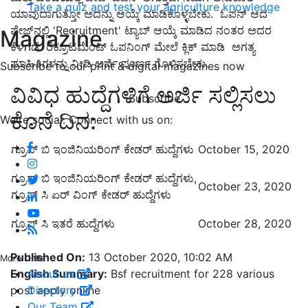
Take a quiz and test your agriculture knowledge
ಯಾವುದಾಗುತ್ತೋ ಅದನ್ನು ಆಯ್ಕೆ ಮಾಡಿಕೊಳ್ಳಬೇಕು. ಓಪನ್ ಆದ
ಪೇಜ್‌ನಲ್ಲಿ 'Recruitment' ಟ್ಯಾಬ್‌ ಆಯ್ಕೆ ಮಾಡಿದ ನಂತರ ಅದರ
Magazine
ಕೆಳಗಡೆ ರೆಕ್ರೂಟಮೆಂಟ್ ಓಪನಿಂಗ್ ಮೇಲೆ ಕ್ಲಿಕ್ ಮಾಡಿ ಅಗತ್ಯ
ಮಾಹಿತಿಗಳನ್ನು ನೀಡಿ ಅರ್ಜಿ ಪೂರ್ಣ ಗೊಳಿಸಬೇಕು.
Subscribe to our print & digital magazines now
ವಿವಿಧ ಹುದ್ದೆಗಳಿಗೆ ಅರ್ಜಿ ಸಲ್ಲಿಸಲು
Subscribe
ಕೊನೆ ದಿನ:
We're social. Connect with us on:
ಗ್ರೂಪ್‌ ಬಿ ಇಂಜಿನಿಯರಿಂಗ್ ಕೇಡರ್ ಹುದ್ದೆಗಳು
October 15, 2020
ಗ್ರೂಪ್‌ ಬಿ ಇಂಜಿನಿಯರಿಂಗ್ ಕೇಡರ್ ಹುದ್ದೆಗಳು,
October 23, 2020
ಗ್ರೂಪ್ ಸಿ ಏರ್ ವಿಂಗ್ ಕೇಡರ್ ಹುದ್ದೆಗಳು
ಗ್ರೂಪ್ ಸಿ ಇತರೆ ಹುದ್ದೆಗಳು
October 28, 2020
Published On:
13 October 2020, 10:02 AM
More Links
English Summary:
Bsf recruitment for 228 various
About us
post apply online
Directory
Our Team