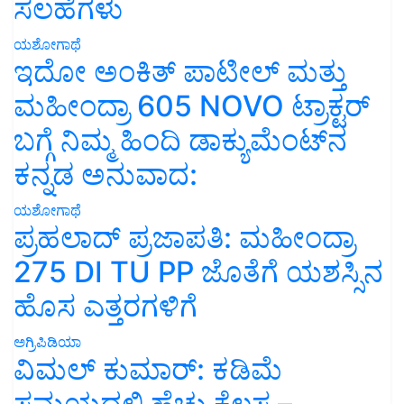
ಸಲಹೆಗಳು
ಯಶೋಗಾಥೆ
ಇದೋ ಅಂಕಿತ್ ಪಾಟೀಲ್ ಮತ್ತು
ಮಹೀಂದ್ರಾ 605 NOVO ಟ್ರಾಕ್ಟರ್
ಬಗ್ಗೆ ನಿಮ್ಮ ಹಿಂದಿ ಡಾಕ್ಯುಮೆಂಟ್‌ನ
ಕನ್ನಡ ಅನುವಾದ:
ಯಶೋಗಾಥೆ
ಪ್ರಹಲಾದ್ ಪ್ರಜಾಪತಿ: ಮಹೀಂದ್ರಾ
275 DI TU PP ಜೊತೆಗೆ ಯಶಸ್ಸಿನ
ಹೊಸ ಎತ್ತರಗಳಿಗೆ
ಅಗ್ರಿಪಿಡಿಯಾ
ವಿಮಲ್ ಕುಮಾರ್: ಕಡಿಮೆ
ಸಮಯದಲ್ಲಿ ಹೆಚ್ಚು ಕೆಲಸ –