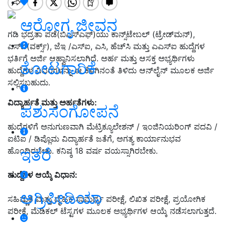
ಆರೋಗ್ಯ ಜೀವನ
ಗಡಿ ಭದ್ರತಾ ಪಡೆ(ಬಿಎಸ್‌ಎಫ್‌)ಯು ಕಾನ್ಸ್‌ಟೇಬಲ್‌ (ಟ್ರೇಡ್‌ಮನ್),
ಎಸ್‌ಐ(ವರ್ಕ್ಸ್‌), ಜೆಇ /ಎಸ್‌ಐ, ಎಸಿ, ಹೆಚ್‌ಸಿ ಮತ್ತು ಎಎಸ್‌ಐ ಹುದ್ದೆಗಳ
ಭರ್ತಿಗೆ ಅರ್ಜಿ ಆಹ್ವಾನಿಸಲಾಗಿದೆ. ಅರ್ಹ ಮತ್ತು ಆಸಕ್ತ ಅಭ್ಯರ್ಥಿಗಳು
ತೋಟಗಾರಿಕೆ
ಹುದ್ದೆಗಳ ವಿವರಗಳನ್ನು ಈ ಕೆಳಗಿನಂತೆ ತಿಳಿದು ಆನ್‌ಲೈನ್‌ ಮೂಲಕ ಅರ್ಜಿ
ಸಲ್ಲಿಸಬಹುದು.
ವಿದ್ಯಾರ್ಹತೆ ಮತ್ತು ಅರ್ಹತೆಗಳು
:
ಪಶುಸಂಗೋಪನೆ
ಹುದ್ದೆಗಳಿಗೆ ಅನುಗುಣವಾಗಿ ಮೆಟ್ರಿಕ್ಯೂಲೇಶನ್ / ಇಂಜಿನಿಯರಿಂಗ್ ಪದವಿ /
ಐಟಿಐ / ಡಿಪ್ಲೊಮ ವಿದ್ಯಾರ್ಹತೆ ಜತೆಗೆ, ಅಗತ್ಯ ಕಾರ್ಯಾನುಭವ
ಇತರೆ
ಹೊಂದಿರಬೇಕು. ಕನಿಷ್ಠ 18 ವರ್ಷ ವಯಸ್ಸಾಗಿರಬೇಕು.
ಹುದ್ದೆಗಳ ಆಯ್ಕೆ ವಿಧಾನ
:
ಅಗ್ರಿಪೀಡಿಯಾ
ಸಹಿಷ್ಣುತೆ ಮತ್ತು ದೈಹಿಕ ಸಾಮರ್ಥ್ಯ ಪರೀಕ್ಷೆ, ಲಿಖಿತ ಪರೀಕ್ಷೆ, ಪ್ರಯೋಗಿಕ
ಪರೀಕ್ಷೆ, ಮೆಡಿಕಲ್ ಟೆಸ್ಟಗಳ ಮೂಲಕ ಅಭ್ಯರ್ಥಿಗಳ ಆಯ್ಕೆ ನಡೆಸಲಾಗುತ್ತದೆ.