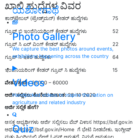
ಖಾಲಿ ಹುದ್ದೆಗಳ ವಿವರ
ಯಶೋಗಾಥೆ
ಕಾನ್ಸ್‌ಟೇಬಲ್ (ಟ್ರೇಡ್ಸ್‌ಮನ್) ಕೇಡರ್ ಹುದ್ದೆಗಳು
75
ಗ್ರೂಪ್‌ ಬಿ ಇಂಜಿನಿಯರಿಂಗ್ ಕೇಡರ್ ಹುದ್ದೆಗಳು
52
Photo Gallery
ಗ್ರೂಪ್ ಸಿ ಏರ್ ವಿಂಗ್ ಕೇಡರ್ ಹುದ್ದೆಗಳು
22
We capture the best photos around events,
exhibitions happening across the country
ಗ್ರೂಪ್ ಸಿ ಇತರೆ ಹುದ್ದೆಗಳು
64
ಇಂಜಿನಿಯರಿಂಗ್ ಕೇಡರ್ ಗ್ರೂಪ್‌ ಸಿ ಹುದ್ದೆಗಳು
15
Videos
ವೇತನ ಶ್ರೇಣಿ:
25000 – 60000
ಅರ್ಜಿ ಸಲ್ಲಿಸಲು ಕೊನೆಯ ದಿನಾಂಕ:
28-10-2020
Handpicked videos to inspire the nation on
agriculture and related industry
ಅರ್ಜಿ ಸಲ್ಲಿಕೆ ಹೇಗೆ
?
ಆಸಕ್ತ ಅಭ್ಯರ್ಥಿಗಳು ಅರ್ಜಿ ಸಲ್ಲಿಸಲು ವೆಬ್‌ ವಿಳಾಸ https://bsf.gov.in
Quiz
ಅಥವಾ https://bsf.gov.in/Home ಗೆ ಭೇಟಿ ನೀಡಬೇಕು. ಇಂಗ್ಲೀಷ್
ಮತ್ತು ಹಿಂದಿಯಲ್ಲಿ ಪೇಜ್ ಓಪನ್ ಆಗುತ್ತದೆ. ನಿಮಗೆ ಅನುಕೂಲ