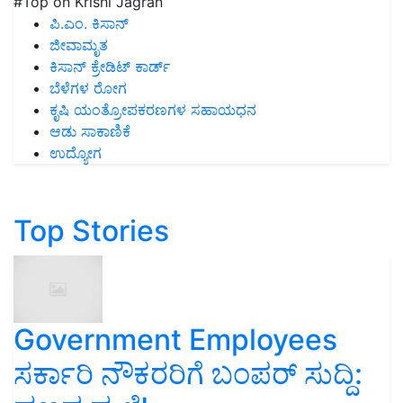
#Top on Krishi Jagran
ಪಿ.ಎಂ. ಕಿಸಾನ್
ಜೀವಾಮೃತ
ಕಿಸಾನ್ ಕ್ರೇಡಿಟ್ ಕಾರ್ಡ್
ಬೆಳೆಗಳ ರೋಗ
ಕೃಷಿ ಯಂತ್ರೋಪಕರಣಗಳ ಸಹಾಯಧನ
ಆಡು ಸಾಕಾಣಿಕೆ
ಉದ್ಯೋಗ
Top Stories
Government Employees
ಸರ್ಕಾರಿ ನೌಕರರಿಗೆ ಬಂಪರ್‌ ಸುದ್ದಿ: