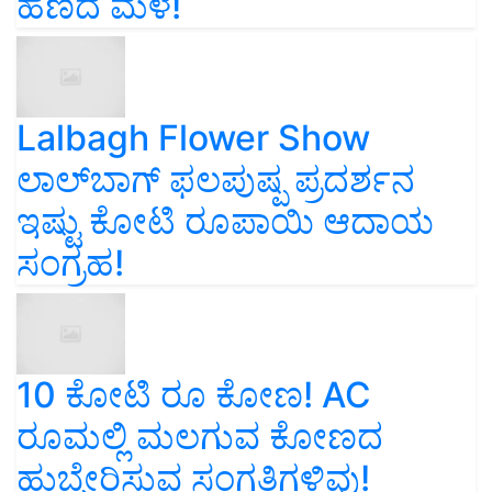
ಹಣದ ಮಳೆ!
Lalbagh Flower Show
ಲಾಲ್‌ಬಾಗ್ ಫಲಪುಷ್ಪ ಪ್ರದರ್ಶನ
ಇಷ್ಟು ಕೋಟಿ ರೂಪಾಯಿ ಆದಾಯ
ಸಂಗ್ರಹ!
10 ಕೋಟಿ ರೂ ಕೋಣ! AC
ರೂಮಲ್ಲಿ ಮಲಗುವ ಕೋಣದ
ಹುಬ್ಬೇರಿಸುವ ಸಂಗತಿಗಳಿವು!