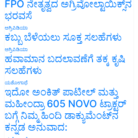
FPO ನೇತೃತ್ವದ ಅಗ್ರಿವೋಲ್ಟಾಯಿಕ್ಸ್‌ನ
ಭರವಸೆ
ಅಗ್ರಿಪಿಡಿಯಾ
ಕಬ್ಬು ಬೆಳೆಯಲು ಸೂಕ್ತ ಸಲಹೆಗಳು
ಅಗ್ರಿಪಿಡಿಯಾ
ಹವಾಮಾನ ಬದಲಾವಣೆಗೆ ತಕ್ಕ ಕೃಷಿ
ಸಲಹೆಗಳು
ಯಶೋಗಾಥೆ
ಇದೋ ಅಂಕಿತ್ ಪಾಟೀಲ್ ಮತ್ತು
ಮಹೀಂದ್ರಾ 605 NOVO ಟ್ರಾಕ್ಟರ್
ಬಗ್ಗೆ ನಿಮ್ಮ ಹಿಂದಿ ಡಾಕ್ಯುಮೆಂಟ್‌ನ
ಕನ್ನಡ ಅನುವಾದ: