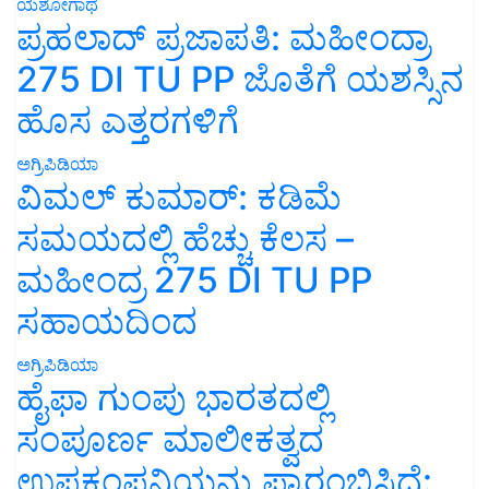
ಯಶೋಗಾಥೆ
ಪ್ರಹಲಾದ್ ಪ್ರಜಾಪತಿ: ಮಹೀಂದ್ರಾ
275 DI TU PP ಜೊತೆಗೆ ಯಶಸ್ಸಿನ
ಹೊಸ ಎತ್ತರಗಳಿಗೆ
ಅಗ್ರಿಪಿಡಿಯಾ
ವಿಮಲ್ ಕುಮಾರ್: ಕಡಿಮೆ
ಸಮಯದಲ್ಲಿ ಹೆಚ್ಚು ಕೆಲಸ –
ಮಹೀಂದ್ರ 275 DI TU PP
ಸಹಾಯದಿಂದ
ಅಗ್ರಿಪಿಡಿಯಾ
ಹೈಫಾ ಗುಂಪು ಭಾರತದಲ್ಲಿ
ಸಂಪೂರ್ಣ ಮಾಲೀಕತ್ವದ
ಉಪಕಂಪನಿಯನ್ನು ಪ್ರಾರಂಭಿಸಿದೆ: