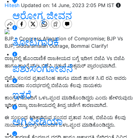
Hitesh
Updated on: 14 June, 2023 2:05 PM IST
ಆರೋಗ್ಯ ಜೀವನ
BJP – Congress Allegation of Compromise; BJP Vs
ತೋಟಗಾರಿಕೆ
BJP, Siddaramaiah Outrage, Bommai Clarify!
ರಾಜ್ಯದಲ್ಲಿ ಹೊಂದಾಣಿಕೆ ರಾಜಕೀಯದ ಬಗ್ಗೆ ಇದೀಗ ಬಿಜೆಪಿ Vs ಬಿಜೆಪಿ
ಪಶುಸಂಗೋಪನೆ
ಹಾಗೂ ಕಾಂಗ್ರೆಸ್Vs ಬಿಜೆಪಿ ನಡುವೆ ವಾಕ್ಸಮರ್‌ ಪ್ರಾರಂಭವಾಗಿದೆ.
ಬಿಜೆಪಿ ಸಂಸದ ಪ್ರತಾಪಸಿಂಹ ಹಾಗೂ ಮಾಜಿ ಶಾಸಕ ಸಿ.ಟಿ ರವಿ ಅವರು
ಚುನಾವಣಾ ಸಂದರ್ಭದಲ್ಲಿ ಬಿಜೆಪಿಯ ಕೆಲವು ನಾಯಕರು
ಇತರೆ
ಕಾಂಗ್ರೆಸ್‌ನೊಂದಿಗೆ ಒಳಒಪ್ಪಂದ ಮಾಡಿಕೊಂಡಿದ್ದರು ಎಂದು ಹೇಳಿರುವುದು
ಇದೀಗ ರಾಜ್ಯ ರಾಜಕೀಯದಲ್ಲಿ ತೀವ್ರ ಚರ್ಚೆಗೆ ಕಾರಣವಾಗಿದೆ.
ಈ ಸಂಬಂಧ ಕಿಡಿಕಾರಿರುವ ಸಂಸದ ಪ್ರತಾಪ ಸಿಂಹ, ಬಿಜೆಪಿಯ ಕೆಲವು
ಅಗ್ರಿಪೀಡಿಯಾ
ನಾಯಕರು ಕಾಂಗ್ರೆಸ್‌ನೊಂದಿಗೆ ಒಳಒಪ್ಪಂದ ಮಾಡಿಕೊಂಡಿದ್ದರು.
ಇದೇ ಕಾರಣಕ್ಕೆ ಕೆಂಪಣ್ಣನ ವರದಿ ಹಾಗೂ ಅರ್ಕಾವತಿ ಸೇರಿದಂತೆ ವಿವಿಧ