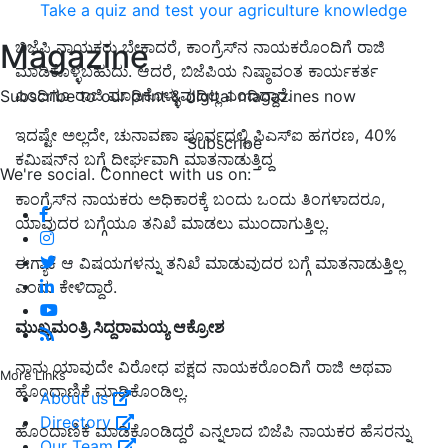
Take a quiz and test your agriculture knowledge
Magazine
ಬಿಜೆಪಿ ನಾಯಕರು ಬೇಕಾದರೆ, ಕಾಂಗ್ರೆಸ್‌ನ ನಾಯಕರೊಂದಿಗೆ ರಾಜಿ
ಮಾಡಿಕೊಳ್ಳಬಹುದು. ಆದರೆ, ಬಿಜೆಪಿಯ ನಿಷ್ಠಾವಂತ ಕಾರ್ಯಕರ್ತ
ಎಂದಿಗೂ ರಾಜಿ ಮಾಡಿಕೊಳ್ಳುವುದಿಲ್ಲ ಎಂದಿದ್ದಾರೆ.
Subscribe to our print & digital magazines now
ಇದಷ್ಟೇ ಅಲ್ಲದೇ, ಚುನಾವಣಾ ಪೂರ್ವದಲ್ಲಿ ಪಿಎಸ್‌ಐ ಹಗರಣ, 40%
Subscribe
ಕಮಿಷನ್‌ನ ಬಗ್ಗೆ ದೀರ್ಘವಾಗಿ ಮಾತನಾಡುತ್ತಿದ್ದ
We're social. Connect with us on:
ಕಾಂಗ್ರೆಸ್‌ನ ನಾಯಕರು ಅಧಿಕಾರಕ್ಕೆ ಬಂದು ಒಂದು ತಿಂಗಳಾದರೂ,
ಯಾವುದರ ಬಗ್ಗೆಯೂ ತನಿಖೆ ಮಾಡಲು ಮುಂದಾಗುತ್ತಿಲ್ಲ.
ಈಗ್ಯಾಕೆ ಆ ವಿಷಯಗಳನ್ನು ತನಿಖೆ ಮಾಡುವುದರ ಬಗ್ಗೆ ಮಾತನಾಡುತ್ತಿಲ್ಲ
ಎಂದು ಕೇಳಿದ್ದಾರೆ.
ಮುಖ್ಯಮಂತ್ರಿ ಸಿದ್ದರಾಮಯ್ಯ ಆಕ್ರೋಶ
ನಾನು ಯಾವುದೇ ವಿರೋಧ ಪಕ್ಷದ ನಾಯಕರೊಂದಿಗೆ ರಾಜಿ ಅಥವಾ
More Links
ಹೊಂದಾಣಿಕೆ ಮಾಡಿಕೊಂಡಿಲ್ಲ.
About us
Directory
ಹೊಂದಾಣಿಕೆ ಮಾಡಿಕೊಂಡಿದ್ದರೆ ಎನ್ನಲಾದ ಬಿಜೆಪಿ ನಾಯಕರ ಹೆಸರನ್ನು
Our Team