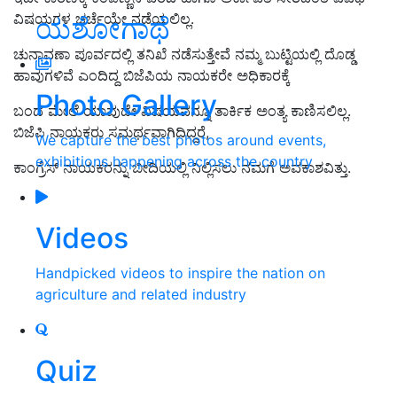
ವಿಷಯಗಳ ಚರ್ಚೆಯೇ ನಡೆಯಲಿಲ್ಲ.
ಯಶೋಗಾಥೆ
ಚುನಾವಣಾ ಪೂರ್ವದಲ್ಲಿ ತನಿಖೆ ನಡೆಸುತ್ತೇವೆ ನಮ್ಮ ಬುಟ್ಟಿಯಲ್ಲಿ ದೊಡ್ಡ
ಹಾವುಗಳಿವೆ ಎಂದಿದ್ದ ಬಿಜೆಪಿಯ ನಾಯಕರೇ ಅಧಿಕಾರಕ್ಕೆ
Photo Gallery
ಬಂದ ಮೇಲೆ ಯಾವುದೇ ವಿಷಯವನ್ನೂ ತಾರ್ಕಿಕ ಅಂತ್ಯ ಕಾಣಿಸಲಿಲ್ಲ.
ಬಿಜೆಪಿ ನಾಯಕರು ಸಮರ್ಥವಾಗಿದಿದ್ದರೆ,
We capture the best photos around events,
exhibitions happening across the country
ಕಾಂಗ್ರೆಸ್‌ ನಾಯಕರನ್ನು ಬೀದಿಯಲ್ಲಿ ನಿಲ್ಲಿಸಲು ನಮಗೆ ಅವಕಾಶವಿತ್ತು.
Videos
Handpicked videos to inspire the nation on
agriculture and related industry
Quiz