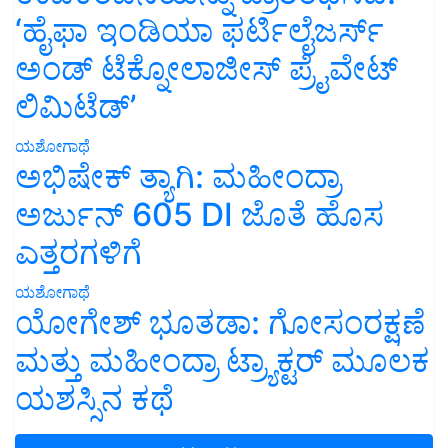
‘ಹೈಫಾ ಇಂಡಿಯಾ ಫರ್ಟಿಲೈಜರ್ಸ್
ಅಂಡ್ ಟೆಕ್ನೋಲಾಜೀಸ್ ಪ್ರೈವೇಟ್
ಲಿಮಿಟೆಡ್’
ಯಶೋಗಾಥೆ
ಅಭಿಷೇಕ್ ತ್ಯಾಗಿ: ಮಹೀಂದ್ರಾ
ಅರ್ಜುನ್ 605 DI ಜೊತೆ ಹೊಸ
ಎತ್ತರಗಳಿಗೆ
ಯಶೋಗಾಥೆ
ಯೋಗೇಶ್ ಭೂತಡಾ: ಗೋಸಂರಕ್ಷಣೆ
ಮತ್ತು ಮಹೀಂದ್ರಾ ಟ್ರ್ಯಾಕ್ಟರ್ ಮೂಲಕ
ಯಶಸ್ಸಿನ ಕಥೆ