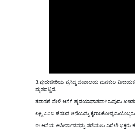
3.
ಪುದುಚೇರಿಯ ಪ್ರಸಿದ್ಧ ದೇವಾಲಯ ಮನಕುಲ ವಿನಾಯ
ಮೃತಪಟ್ಟಿದೆ.
ತಪಾಸಣೆ ವೇಳೆ ಆನೆಗೆ
ಹೃದಯಾಘಾತವಾ
ಗಿರುವುದು ಖಚಿತವ
ಲಕ್ಷ್ಮಿ ಎಂಬ ಹೆಸರಿನ ಆನೆಯನ್ನು ಕೈಗಾರಿಕೋದ್ಯಮಿಯೊಬ್ಬರ
ಈ ಆನೆಯ ಆಶೀರ್ವಾದವನ್ನು ಪಡೆಯಲು ವಿದೇಶಿ ಭಕ್ತರು ಕೂಡ