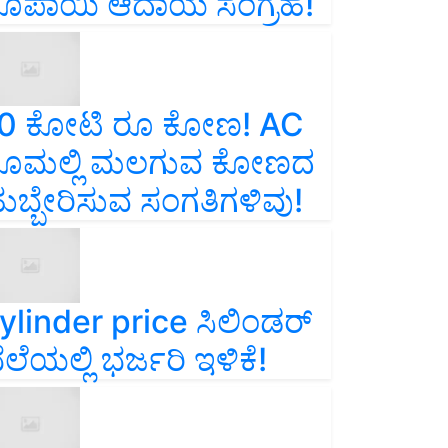
ೂಪಾಯಿ ಆದಾಯ ಸಂಗ್ರಹ!
0 ಕೋಟಿ ರೂ ಕೋಣ! AC
ೂಮಲ್ಲಿ ಮಲಗುವ ಕೋಣದ
ುಬ್ಬೇರಿಸುವ ಸಂಗತಿಗಳಿವು!
ylinder price ಸಿಲಿಂಡರ್‌
ೆಲೆಯಲ್ಲಿ ಭರ್ಜರಿ ಇಳಿಕೆ!