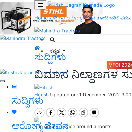
Home
ಸುದ್ದಿಗಳು
ಆರೋಗ್ಯ ಜೀವನ
ತೋಟಗಾರಿಕೆ
ಪಶುಸ
ಕನ್ನಡ
ಸುದ್ದಿಗಳು
MFOI 202
ವಿಮಾನ ನಿಲ್ದಾಣಗಳ ಸುತ
Hitesh
Updated on: 1 December, 2022 3:0
ಸುದ್ದಿಗಳು
ಆರೋಗ್ಯ ಜೀವನ
Ban on 5G service around airports!