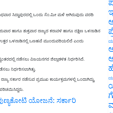
ಪ
ಇ
ುಧವಾರ ಸಿದ್ದಾಪುರದಲ್ಲಿ ಒಂದು ಸೆಂ.ಮೀ ಮಳೆ ಆಗಿರುವುದು ವರದಿ
ಅ
ಪ
ಗುರುವಾರ ಹಾಗೂ ಶುಕ್ರವಾರ ರಾಜ್ಯದ ಕರಾವಳಿ ಹಾಗೂ ದಕ್ಷಿಣ ಒಳನಾಡಿನ
. ಉತ್ತರ ಒಳನಾಡಿನಲ್ಲಿ ಒಣಹವೆ ಮುಂದುವರಿಯಲಿದೆ ಎಂದು
ಯ
ಅ
ಅ
್ಯಂತರದಲ್ಲಿ ನಡೆಸಲು ವಿಜಯನಗರ ಜಿಲ್ಲಾಡಳಿತ ನಿರ್ಧರಿಸಿದೆ.
ಹ
ಸಲು ನಿರ್ಧರಿಸಲಾಗಿತ್ತು.
ಯ
ಾಜ್ಯ ಸರ್ಕಾರ ನಡೆಸುವ ಪ್ರಮುಖ ಕಾರ್ಯಕ್ರಮಗಳಲ್ಲಿ ಒಂದಾಗಿದ್ದು,
ಯ
 ಪರಿಚಯಿಸಿದ್ದರು.
ಗ
ಣ್ಯಕೋಟಿ ಯೋಜನೆ: ಸರ್ಕಾರಿ
ಮ