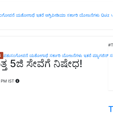
ಂಗೋಪನೆ
ಯಶೋಗಾಥೆ
ಇತರೆ
ಅಗ್ರಿಪೀಡಿಯಾ
ಸರ್ಕಾರಿ ಯೋಜನೆಗಳು
Quiz
ப
#T
4
ಪಶುಸಂಗೋಪನೆ
ಯಶೋಗಾಥೆ
ಸರ್ಕಾರಿ ಯೋಜನೆಗಳು
ಇತರೆ
ಮ್ಯಾಗಜಿನ್‌ ಸಬ್‌
್ತ 5ಜಿ ಸೇವೆಗೆ ನಿಷೇಧ!
0 PM IST
T