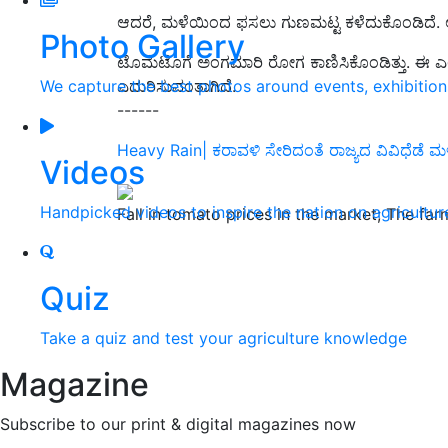
ಆದರೆ, ಮಳೆಯಿಂದ ಫಸಲು ಗುಣಮಟ್ಟ ಕಳೆದುಕೊಂಡಿದೆ. ಅ
Photo Gallery
ಟೊಮೆಟೊಗೆ ಅಂಗಮಾರಿ ರೋಗ ಕಾಣಿಸಿಕೊಂಡಿತ್ತು. ಈ ಎಲ್ಲ
We capture the best photos around events, exhibitio
ಎದುರಿಸುವಂತಾಗಿದೆ.
------
Heavy Rain| ಕರಾವಳಿ ಸೇರಿದಂತೆ ರಾಜ್ಯದ ವಿವಿಧೆಡೆ
Videos
Handpicked videos to inspire the nation on agricultur
Fall in tomato prices in the market; The far
Quiz
Take a quiz and test your agriculture knowledge
Magazine
Subscribe to our print & digital magazines now