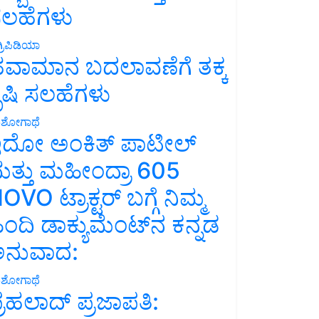
ಲಹೆಗಳು
್ರಿಪಿಡಿಯಾ
ವಾಮಾನ ಬದಲಾವಣೆಗೆ ತಕ್ಕ
ೃಷಿ ಸಲಹೆಗಳು
ಶೋಗಾಥೆ
ದೋ ಅಂಕಿತ್ ಪಾಟೀಲ್
ತ್ತು ಮಹೀಂದ್ರಾ 605
OVO ಟ್ರಾಕ್ಟರ್ ಬಗ್ಗೆ ನಿಮ್ಮ
ಿಂದಿ ಡಾಕ್ಯುಮೆಂಟ್‌ನ ಕನ್ನಡ
ನುವಾದ:
ಶೋಗಾಥೆ
್ರಹಲಾದ್ ಪ್ರಜಾಪತಿ: