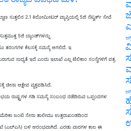
ಮ
ಜ
ಲ್ದಾಣ
ಸುತ್ತಲಿನ 2.1
ಕಿಲೋಮೀಟರ್ ವ್ಯಾಪ್ತಿಯಲ್ಲಿ
5ಜಿ ನೆಟ್ವರ್ಕ್ ಸೇವೆ
ಎ
ುತ್ತಮುತ್ತ
5ಜಿ ಬ್ಯಾಂಡ್‌ಗ
ಳನ್ನು
ಅಗ
ವ
ಯೊ ತರಂಗಗಳ ಕೆಲಸಕ್ಕೆ ಸಮಸ್ಯೆ ಆಗಲಿದೆ.
ಇ
ಸ
ಾಗುವ ಸಾಧ್ಯತೆ ಇದೆ ಎಂದು ಇಲಾಖೆ ಎಲ್ಲ ಟೆಲಿಕಾಂ ಸಂಸ್ಥೆಗಳಿಗೆ ಪತ್ರ
ಮ
 ಚೀನಾ ಆಕ್ಷೇಪ ವ್ಯಕ್ತಪಡಿಸಿದೆ.
ಅಗ
ಭಯ ರಾಷ್ಟ್ರಗಳ ಗಡಿ ಸಮಸ್ಯೆ ಸಂಬಂಧ ನಡೆದಿರುವ ಒಪ್ಪಂದಗಳ
ಹ
ಸ
ು ಅಮೆರಿಕಾ ಜಂಟಿ ಸೇನಾ ತಾಲೀಮು ಉತ್ತರಾಖಂಡದಿಂದ
ಉ
ೇಖೆ (ಎಲ್‌ಎಸಿ) ಬಳಿ ಆರಂಭವಾಗಿದೆ. ಎರಡು ವಾರಗಳ ಕಾಲ ಈ