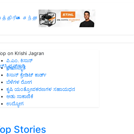
த்திரிகை சந்தா
op on Krishi Jagran
ಪಿ.ಎಂ. ಕಿಸಾನ್
ಸ್ಕ್ರಿಪ್ಷನ್‌ಗಾಗಿ
ಜೀವಾಮೃತ
ಕಿಸಾನ್ ಕ್ರೇಡಿಟ್ ಕಾರ್ಡ್
ಬೆಳೆಗಳ ರೋಗ
ಕೃಷಿ ಯಂತ್ರೋಪಕರಣಗಳ ಸಹಾಯಧನ
ಆಡು ಸಾಕಾಣಿಕೆ
ಉದ್ಯೋಗ
op Stories