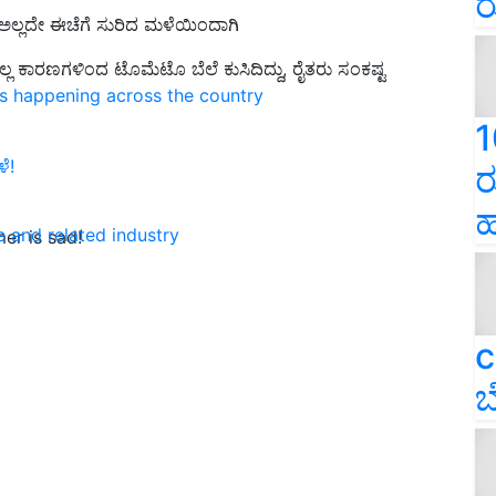
ರ
ಲ್ಲದೇ ಈಚೆಗೆ ಸುರಿದ ಮಳೆಯಿಂದಾಗಿ
 ಕಾರಣಗಳಿಂದ ಟೊಮೆಟೊ ಬೆಲೆ ಕುಸಿದಿದ್ದು, ರೈತರು ಸಂಕಷ್ಟ
ns happening across the country
1
 ಮಳೆ!
ರ
ಹ
e and related industry
mer is sad!
c
ಬ