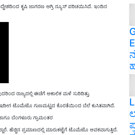
ದ್ದೇಶದಿಂದ ಕೃಷಿ ಜಾಗರಣ ಅಗ್ರಿ ನ್ಯೂಸ್‌ ಪರಿಚಯಿಸಿದೆ. ಇಂದಿನ
G
E
ನ
ಹ
ಿಂದ ರಾಜ್ಯದಲ್ಲಿ ಈಚೆಗೆ ಅಕಾಲಿಕ ಮಳೆ ಸುರಿದಿತ್ತು.
L
. ಇದೀಗ
ಟೊಮೆಟೊ
ಗುಣಮಟ್ಟದ ಕೊರತೆಯಿಂದ ಬೆಲೆ ಕುಸಿತವಾಗಿದೆ.
ಲ
ರ ಹಾಗೂ ಬೆಂಗಳೂರು ಗ್ರಾಮಂತರ
ಪ
್ದಾರೆ. ಹೆಚ್ಚಿನ ಪ್ರಮಾಣದಲ್ಲಿ ಮಾರುಕಟ್ಟೆಗೆ ಟೊಮೆಟೊ ಆವಕವಾಗುತ್ತಿದೆ.