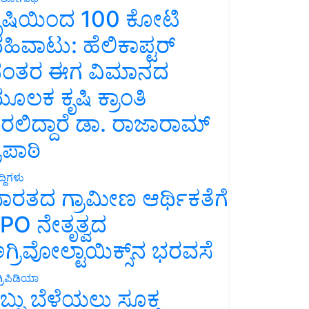
ೃಷಿಯಿಂದ 100 ಕೋಟಿ
ಹಿವಾಟು: ಹೆಲಿಕಾಪ್ಟರ್
ಂತರ ಈಗ ವಿಮಾನದ
ೂಲಕ ಕೃಷಿ ಕ್ರಾಂತಿ
ರಲಿದ್ದಾರೆ ಡಾ. ರಾಜಾರಾಮ್
್ರಿಪಾಠಿ
್ದಿಗಳು
ಾರತದ ಗ್ರಾಮೀಣ ಆರ್ಥಿಕತೆಗೆ
PO ನೇತೃತ್ವದ
ಗ್ರಿವೋಲ್ಟಾಯಿಕ್ಸ್‌ನ ಭರವಸೆ
್ರಿಪಿಡಿಯಾ
ಬ್ಬು ಬೆಳೆಯಲು ಸೂಕ್ತ