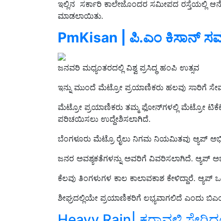
ಇಲ್ಲಿನ ಸರ್ಕಾರಿ ಕಾಲೇಜೊಂದರ ಸಮೀಪದ ರಸ್ತೆಯಲ್ಲಿ ಆನ
ಮಾಡಲಾಯಿತು.
PmKisan | ಪಿ.ಎಂ ಕಿಸಾನ್‌ ಸಮ್
ಜನವರಿ ಮಧ್ಯಂತರದಲ್ಲಿ ವಿಶ್ವ ಪ್ರಸಿದ್ಧ ಹಂಪಿ ಉತ್ಸವ
ಇನ್ನು ಮುಂದೆ ಮೆಟ್ರೋ ಪ್ರಯಾಣಿಕರು ಹಲವು ಸಾರಿಗೆ ಸ
ಮೆಟ್ರೋ
ಪ್ರಯಾಣಿಕರು ತಮ್ಮ ಫೋ
ನ್‌
ಗಳಲ್ಲಿ ಮೆಟ್ರೋ ಟಿ
ಪರಿಚಯಿಸಲು ಉದ್ದೇಶಿಸಲಾಗಿದೆ.
ಬೆಂಗಳೂರು ಮೆಟ್ರೊ ರೈಲು ನಿಗಮ ನಿಯ
ಮಿತವು ಆ್ಯಪ್ ಅಭ
ಜನರ ಅವಶ್ಯಕತೆಗಳನ್ನು ಅವರಿಗೆ ವಿವರಿಸಲಾಗಿದೆ. ಆ್ಯಪ್ ಅಭಿವ
ಕೆಲವು ತಿಂಗಳುಗಳ ಕಾಲ ಕಾಲಾವಕಾಶ ಕೇಳಿದ್ದಾರೆ. ಆ್ಯಪ್ ಒಮ
ಶೀಘ್ರದಲ್ಲಿಯೇ ಪ್ರಯಾಣಿಕರಿಗೆ ಲಭ್ಯವಾಗಲಿದೆ ಎಂದು ಬಿಎಂಆ
Heavy Rain| ಕರಾವಳಿ ಸೇರಿದಂತ