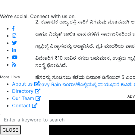
We're social. Connect with us on:
2. ಕರ್ನಾಟಕ ರಾಜ್ಯ ರಸ್ತೆ ಸಾರಿಗೆ ನಿಗಮವು ನೂತನವಾಗಿ ಆರಂಭ
ಹಾಗೂ ವಿದ್ಯುತ್ ಚಾಲಿತ ವಾಹನಗಳಿಗೆ ಸಾರ್ವಜನಿಕರಿಂದ ಬ್
ಗ್ರಾಫಿಕ್ಸ್‌ ವಿನ್ಯಾಸವನ್ನು ಆಹ್ವಾನಿಸಿದೆ. ಪ್ರತಿ ಮಾದರಿಯ
ವಿಜೇತರಿಗೆ ₹10 ಸಾವಿರ ನಗದು ಬಹುಮಾನ, ಉತ್ತಮ ಗ್ರಾಫ
ಸಂಸ್ಥೆ ಘೋಷಿಸಿದೆ.
ಹೆಸರನ್ನು ಸೂಚಿಸಲು ಕಡೆಯ ದಿನಾಂಕ ಡಿಸೆಂಬರ್ 5 ಎಂದು ಪ
More Links
About us
Heavy Rain ಬಂಗಾಳಕೊಲ್ಲಿಯಲ್ಲಿ ವಾಯುಭಾರ ಕುಸಿತ: ರ
Directory
ADV
Our Team
Contact
CLOSE