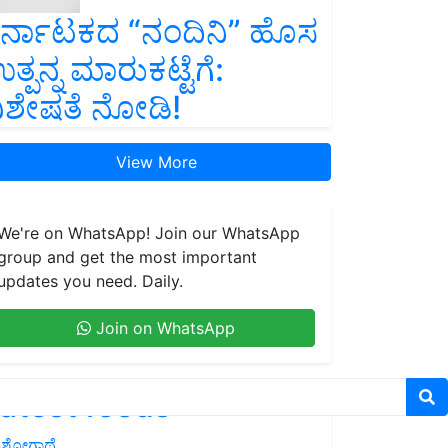
ರ್ನಾಟಕದ “ನಂದಿನಿ” ಹೊಸ
ತ್ಪನ್ನ ಮಾರುಕಟ್ಟೆಗೆ:
ಿಶೇಷತೆ ನೋಡಿ!
View More
We're on WhatsApp! Join our WhatsApp
group and get the most important
updates you need. Daily.
Join on WhatsApp
atest feeds
ಶೋಗಾಥೆ