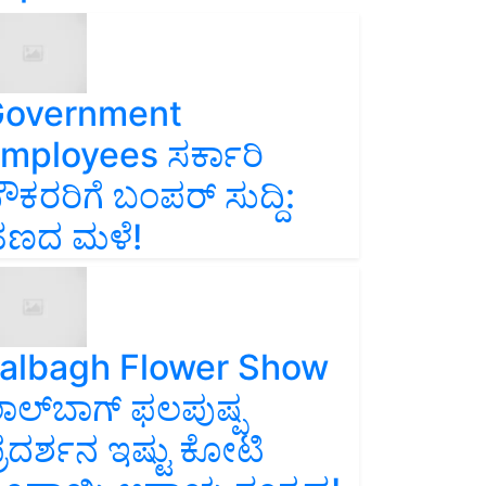
overnment
mployees ಸರ್ಕಾರಿ
ೌಕರರಿಗೆ ಬಂಪರ್‌ ಸುದ್ದಿ:
ಣದ ಮಳೆ!
albagh Flower Show
ಾಲ್‌ಬಾಗ್ ಫಲಪುಷ್ಪ
್ರದರ್ಶನ ಇಷ್ಟು ಕೋಟಿ