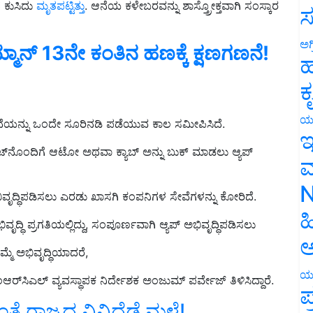
ೆ ಕುಸಿದು
ಮೃತಪಟ್ಟಿತ್ತು
. ಆನೆಯ ಕಳೇಬರವನ್ನು ಶಾಸ್ತ್ರೋಕ್ತವಾಗಿ ಸಂಸ್ಕಾರ
ಸ
ಅಗ
ಮಾನ್‌ 13ನೇ ಕಂತಿನ ಹಣಕ್ಕೆ ಕ್ಷಣಗಣನೆ!
ಹ
ಕ
ಯ
ೇವೆಯನ್ನು ಒಂದೇ ಸೂರಿನಡಿ ಪಡೆಯುವ ಕಾಲ ಸಮೀಪಿಸಿದೆ.
ಇ
ಕೆಟ್‌ನೊಂದಿಗೆ ಆಟೋ ಅಥವಾ ಕ್ಯಾಬ್ ಅನ್ನು ಬುಕ್ ಮಾಡಲು ಆ್ಯ
ಪ್‌
ಮ
N
ಿವೃದ್ಧಿಪಡಿಸಲು ಎರಡು ಖಾಸಗಿ ಕಂಪನಿಗಳ ಸೇವೆಗಳನ್ನು ಕೋರಿದೆ.
ಹ
ೃದ್ಧಿ ಪ್ರಗತಿಯಲ್ಲಿದ್ದು, ಸಂಪೂರ್ಣವಾಗಿ ಆ್ಯಪ್ ಅಭಿವೃದ್ಧಿಪಡಿಸಲು
ಅ
್ಮೆ ಅಭಿವೃದ್ಧಿಯಾದರೆ,
ಯ
ರ್‌ಸಿಎಲ್‌ ವ್ಯವಸ್ಥಾಪಕ ನಿರ್ದೇಶಕ ಅಂಜುಮ್ ಪರ್ವೇಜ್ ತಿಳಿಸಿದ್ದಾರೆ.
ಪ
ೆ ರಾಜ್ಯದ ವಿವಿಧೆಡೆ ಮಳೆ!