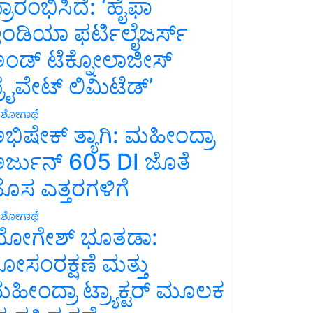
್ರಾರಂಭಿಸಿದೆ: ‘ಹೈಫಾ
ಂಡಿಯಾ ಫರ್ಟಿಲೈಜರ್ಸ್
ಂಡ್ ಟೆಕ್ನೋಲಾಜೀಸ್
್ರೈವೇಟ್ ಲಿಮಿಟೆಡ್’
ಶೋಗಾಥೆ
ಭಿಷೇಕ್ ತ್ಯಾಗಿ: ಮಹೀಂದ್ರಾ
ರ್ಜುನ್ 605 DI ಜೊತೆ
ೊಸ ಎತ್ತರಗಳಿಗೆ
ಶೋಗಾಥೆ
ೋಗೇಶ್ ಭೂತಡಾ:
ೋಸಂರಕ್ಷಣೆ ಮತ್ತು
ಹೀಂದ್ರಾ ಟ್ರ್ಯಾಕ್ಟರ್ ಮೂಲಕ