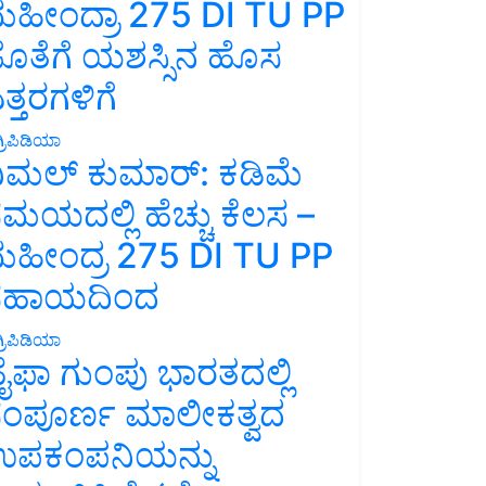
ಹೀಂದ್ರಾ 275 DI TU PP
ೊತೆಗೆ ಯಶಸ್ಸಿನ ಹೊಸ
ತ್ತರಗಳಿಗೆ
್ರಿಪಿಡಿಯಾ
ಿಮಲ್ ಕುಮಾರ್: ಕಡಿಮೆ
ಮಯದಲ್ಲಿ ಹೆಚ್ಚು ಕೆಲಸ –
ಹೀಂದ್ರ 275 DI TU PP
ಸಹಾಯದಿಂದ
್ರಿಪಿಡಿಯಾ
ೈಫಾ ಗುಂಪು ಭಾರತದಲ್ಲಿ
ಂಪೂರ್ಣ ಮಾಲೀಕತ್ವದ
ಪಕಂಪನಿಯನ್ನು