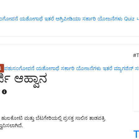
ಂಗೋಪನೆ
ಯಶೋಗಾಥೆ
ಇತರೆ
ಅಗ್ರಿಪೀಡಿಯಾ
ಸರ್ಕಾರಿ ಯೋಜನೆಗಳು
Quiz
ப
#T
4
ಪಶುಸಂಗೋಪನೆ
ಯಶೋಗಾಥೆ
ಸರ್ಕಾರಿ ಯೋಜನೆಗಳು
ಇತರೆ
ಮ್ಯಾಗಜಿನ್‌ ಸಬ್‌
್ಜಿ ಆಹ್ವಾನ
T
ುಲಕೋಟಿ ಮತ್ತು ಬೆಟಗೇರಿಯಲ್ಲಿ ಪ್ರಸಕ್ತ ಸಾಲಿನ ತಾಡಪತ್ರಿ
ಾನಿಸಲಾಗಿದೆ.
T