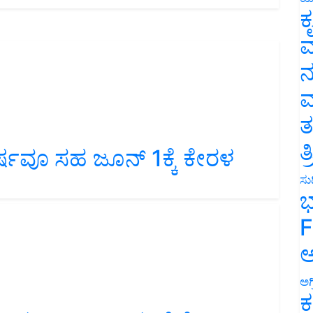
ಕ
ವ
ನ
ಮ
ತ
ತ
್ಷವೂ ಸಹ ಜೂನ್ 1ಕ್ಕೆ ಕೇರಳ
ಸುದ
ಭ
F
ಅ
ಅಗ
ಕ