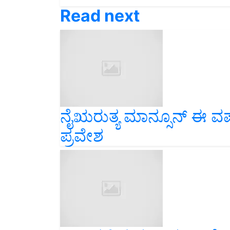
Read next
ನೈಋರುತ್ಯ ಮಾನ್ಸೂನ್ ಈ ವರ
ಪ್ರವೇಶ