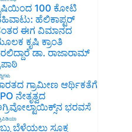
ೃಷಿಯಿಂದ 100 ಕೋಟಿ
ಹಿವಾಟು: ಹೆಲಿಕಾಪ್ಟರ್
ಂತರ ಈಗ ವಿಮಾನದ
ೂಲಕ ಕೃಷಿ ಕ್ರಾಂತಿ
ರಲಿದ್ದಾರೆ ಡಾ. ರಾಜಾರಾಮ್
್ರಿಪಾಠಿ
್ದಿಗಳು
ಾರತದ ಗ್ರಾಮೀಣ ಆರ್ಥಿಕತೆಗೆ
PO ನೇತೃತ್ವದ
ಗ್ರಿವೋಲ್ಟಾಯಿಕ್ಸ್‌ನ ಭರವಸೆ
್ರಿಪಿಡಿಯಾ
ಬ್ಬು ಬೆಳೆಯಲು ಸೂಕ್ತ