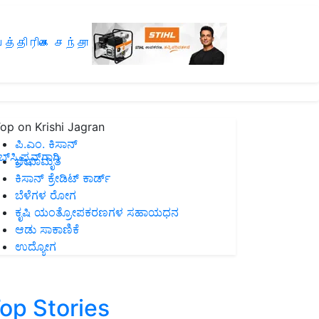
த்திரிகை சந்தா
op on Krishi Jagran
ಪಿ.ಎಂ. ಕಿಸಾನ್
ಸ್ಕ್ರಿಪ್ಷನ್‌ಗಾಗಿ
ಜೀವಾಮೃತ
ಕಿಸಾನ್ ಕ್ರೇಡಿಟ್ ಕಾರ್ಡ್
ಬೆಳೆಗಳ ರೋಗ
ಕೃಷಿ ಯಂತ್ರೋಪಕರಣಗಳ ಸಹಾಯಧನ
ಆಡು ಸಾಕಾಣಿಕೆ
ಉದ್ಯೋಗ
op Stories