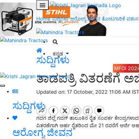
Home
ಸುದ್ದಿಗಳು
ಆರೋಗ್ಯ ಜೀವನ
ತೋಟಗಾರಿಕೆ
ಪಶುಸ
ಕನ್ನಡ
ಸುದ್ದಿಗಳು
MFOI 202
ತಾಡಪತ್ರಿ ವಿತರಣೆಗೆ ಅರ
Updated on: 17 October, 2022 11:06 AM IS
ಸುದ್ದಿಗಳು
ಗದಗ ಜಿಲ್ಲೆ ಗದಗ್ ತಾಲೂಕಿನ ರೈತ ಸಂಪರ್ಕ ಕೇಂದ್ರಗಳಾದ ಹ
ವಿತರಣೆಗಾಗಿ ಅರ್ಹ ರೈತರಿಂದ ಮೇ 21 ರವರೆಗೆ ಅರ್ಜಿ ಆಹ್ವ
ಆರೋಗ್ಯ ಜೀವನ