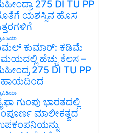
ಹೀಂದ್ರಾ 275 DI TU PP
ೊತೆಗೆ ಯಶಸ್ಸಿನ ಹೊಸ
ತ್ತರಗಳಿಗೆ
್ರಿಪಿಡಿಯಾ
ಿಮಲ್ ಕುಮಾರ್: ಕಡಿಮೆ
ಮಯದಲ್ಲಿ ಹೆಚ್ಚು ಕೆಲಸ –
ಹೀಂದ್ರ 275 DI TU PP
ಸಹಾಯದಿಂದ
್ರಿಪಿಡಿಯಾ
ೈಫಾ ಗುಂಪು ಭಾರತದಲ್ಲಿ
ಂಪೂರ್ಣ ಮಾಲೀಕತ್ವದ
ಪಕಂಪನಿಯನ್ನು