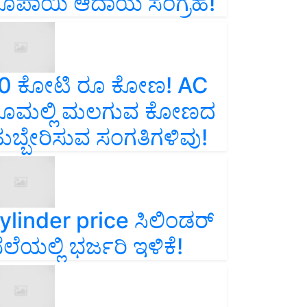
ೂಪಾಯಿ ಆದಾಯ ಸಂಗ್ರಹ!
0 ಕೋಟಿ ರೂ ಕೋಣ! AC
ೂಮಲ್ಲಿ ಮಲಗುವ ಕೋಣದ
ುಬ್ಬೇರಿಸುವ ಸಂಗತಿಗಳಿವು!
ylinder price ಸಿಲಿಂಡರ್‌
ೆಲೆಯಲ್ಲಿ ಭರ್ಜರಿ ಇಳಿಕೆ!