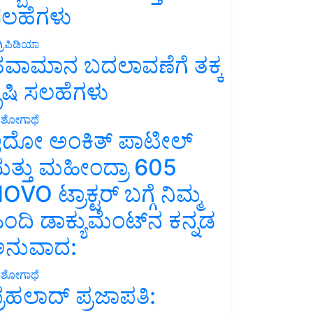
ಲಹೆಗಳು
್ರಿಪಿಡಿಯಾ
ವಾಮಾನ ಬದಲಾವಣೆಗೆ ತಕ್ಕ
ೃಷಿ ಸಲಹೆಗಳು
ಶೋಗಾಥೆ
ದೋ ಅಂಕಿತ್ ಪಾಟೀಲ್
ತ್ತು ಮಹೀಂದ್ರಾ 605
OVO ಟ್ರಾಕ್ಟರ್ ಬಗ್ಗೆ ನಿಮ್ಮ
ಿಂದಿ ಡಾಕ್ಯುಮೆಂಟ್‌ನ ಕನ್ನಡ
ನುವಾದ:
ಶೋಗಾಥೆ
್ರಹಲಾದ್ ಪ್ರಜಾಪತಿ: