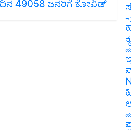
ೇ ದಿನ 49058 ಜನರಿಗೆ ಕೋವಿಡ್
ಸ
ಅಗ
ಹ
ಕ
ಯ
ಇ
ಮ
N
ಹ
ಅ
ಯ
ಪ