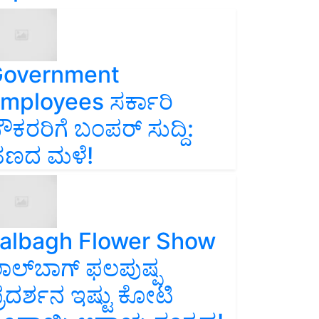
overnment
mployees ಸರ್ಕಾರಿ
ೌಕರರಿಗೆ ಬಂಪರ್‌ ಸುದ್ದಿ:
ಣದ ಮಳೆ!
albagh Flower Show
ಾಲ್‌ಬಾಗ್ ಫಲಪುಷ್ಪ
್ರದರ್ಶನ ಇಷ್ಟು ಕೋಟಿ