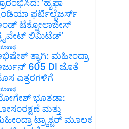
್ರಾರಂಭಿಸಿದೆ: ‘ಹೈಫಾ
ಂಡಿಯಾ ಫರ್ಟಿಲೈಜರ್ಸ್
ಂಡ್ ಟೆಕ್ನೋಲಾಜೀಸ್
್ರೈವೇಟ್ ಲಿಮಿಟೆಡ್’
ಶೋಗಾಥೆ
ಭಿಷೇಕ್ ತ್ಯಾಗಿ: ಮಹೀಂದ್ರಾ
ರ್ಜುನ್ 605 DI ಜೊತೆ
ೊಸ ಎತ್ತರಗಳಿಗೆ
ಶೋಗಾಥೆ
ೋಗೇಶ್ ಭೂತಡಾ:
ೋಸಂರಕ್ಷಣೆ ಮತ್ತು
ಹೀಂದ್ರಾ ಟ್ರ್ಯಾಕ್ಟರ್ ಮೂಲಕ