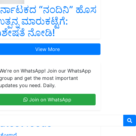
ರ್ನಾಟಕದ “ನಂದಿನಿ” ಹೊಸ
ತ್ಪನ್ನ ಮಾರುಕಟ್ಟೆಗೆ:
ಿಶೇಷತೆ ನೋಡಿ!
View More
We're on WhatsApp! Join our WhatsApp
group and get the most important
updates you need. Daily.
Join on WhatsApp
atest feeds
ಶೋಗಾಥೆ