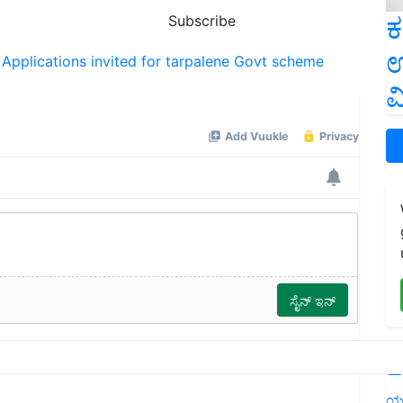
ಕ
Subscribe
ಉ
Applications invited for tarpalene
Govt scheme
ವ
L
ಯ