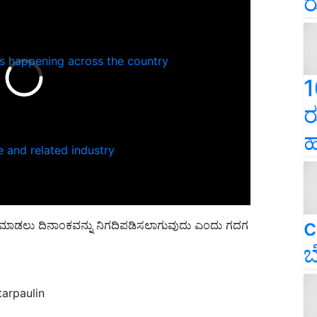
ರ
ns happening across the country
1
ರ
ಹ
e and related industry
c
ೆ ಮಾಡಲು ದಿನಾಂಕವನ್ನು ನಿಗದಿಪಡಿಸಲಾಗುವುದು ಎಂದು ಗದಗ
ಬ
tarpaulin