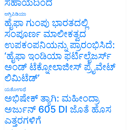
ಸಹಾಯದಿಂದ
ಅಗ್ರಿಪಿಡಿಯಾ
ಹೈಫಾ ಗುಂಪು ಭಾರತದಲ್ಲಿ
ಸಂಪೂರ್ಣ ಮಾಲೀಕತ್ವದ
ಉಪಕಂಪನಿಯನ್ನು ಪ್ರಾರಂಭಿಸಿದೆ:
‘ಹೈಫಾ ಇಂಡಿಯಾ ಫರ್ಟಿಲೈಜರ್ಸ್
ಅಂಡ್ ಟೆಕ್ನೋಲಾಜೀಸ್ ಪ್ರೈವೇಟ್
ಲಿಮಿಟೆಡ್’
ಯಶೋಗಾಥೆ
ಅಭಿಷೇಕ್ ತ್ಯಾಗಿ: ಮಹೀಂದ್ರಾ
ಅರ್ಜುನ್ 605 DI ಜೊತೆ ಹೊಸ
ಎತ್ತರಗಳಿಗೆ