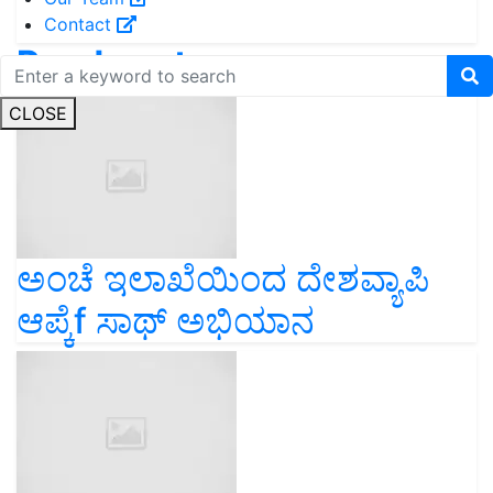
Contact
Read next
CLOSE
ಅಂಚೆ ಇಲಾಖೆಯಿಂದ ದೇಶವ್ಯಾಪಿ
ಆಪ್ಕೆf ಸಾಥ್ ಅಭಿಯಾನ