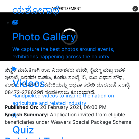
ಯಶೋಗಾಥೆ
ADVERTISEMENT
Photo Gallery
We capture the best photos around events,
exhibitions happening across the country
ಹೆಚ್ಚಿನ ಮಾಹಿತಿಗಾಗಿ ಉಪ ನಿರ್ದೇಶಕರು ಕಚೇರಿ, ಕೈಮಗ್ಗ ಮತ್ತು ಜವಳಿ
ಇಲಾಖೆ, ಎರಡನೇ ಮಹಡಿ, ಕೊಠಡಿ ಸಂಖ್ಯೆ 15, ಮಿನಿ ವಿಧಾನ ಸೌಧ,
Videos
ಕಲಬುರಗಿ-585102 ಕಚೇರಿಯನ್ನು ಅಥವಾ ಕಚೇರಿ ದೂರವಾಣಿ ಸಂಖ್ಯೆ:
08472-278629ಗೆ ಸಂಪರ್ಕಿಸಲು ಕೋರಲಾಗಿದೆ.
Handpicked videos to inspire the nation on
agriculture and related industry
Published On:
20 February 2021, 06:00 PM
English Summary:
Application invited from eligible
beneficiaries under Weavers Special Package Scheme
Quiz