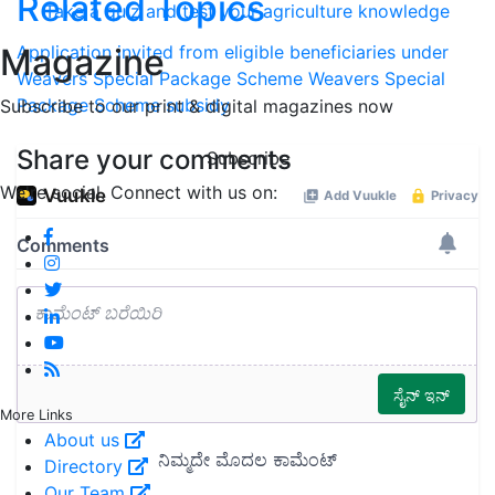
Related Topics
Take a quiz and test your agriculture knowledge
Application invited from eligible beneficiaries under
Magazine
Weavers Special Package Scheme
Weavers Special
Package Scheme
subsidy
Subscribe to our print & digital magazines now
Share your comments
Subscribe
We're social. Connect with us on:
More Links
About us
Directory
Our Team