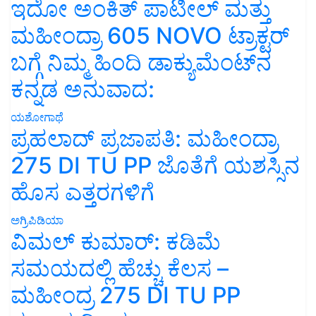
ಇದೋ ಅಂಕಿತ್ ಪಾಟೀಲ್ ಮತ್ತು
ಮಹೀಂದ್ರಾ 605 NOVO ಟ್ರಾಕ್ಟರ್
ಬಗ್ಗೆ ನಿಮ್ಮ ಹಿಂದಿ ಡಾಕ್ಯುಮೆಂಟ್‌ನ
ಕನ್ನಡ ಅನುವಾದ:
ಯಶೋಗಾಥೆ
ಪ್ರಹಲಾದ್ ಪ್ರಜಾಪತಿ: ಮಹೀಂದ್ರಾ
275 DI TU PP ಜೊತೆಗೆ ಯಶಸ್ಸಿನ
ಹೊಸ ಎತ್ತರಗಳಿಗೆ
ಅಗ್ರಿಪಿಡಿಯಾ
ವಿಮಲ್ ಕುಮಾರ್: ಕಡಿಮೆ
ಸಮಯದಲ್ಲಿ ಹೆಚ್ಚು ಕೆಲಸ –
ಮಹೀಂದ್ರ 275 DI TU PP