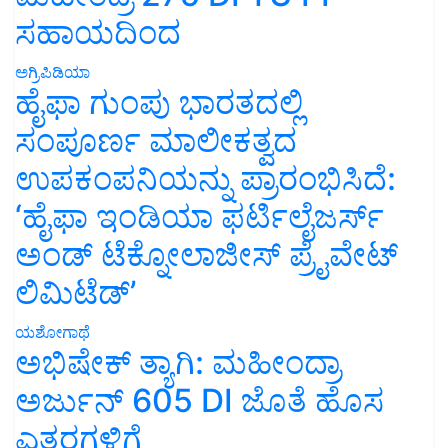
ಸಹಾಯದಿಂದ
ಅಗ್ರಿಪಿಡಿಯಾ
ಹೈಫಾ ಗುಂಪು ಭಾರತದಲ್ಲಿ
ಸಂಪೂರ್ಣ ಮಾಲೀಕತ್ವದ
ಉಪಕಂಪನಿಯನ್ನು ಪ್ರಾರಂಭಿಸಿದೆ:
‘ಹೈಫಾ ಇಂಡಿಯಾ ಫರ್ಟಿಲೈಜರ್ಸ್
ಅಂಡ್ ಟೆಕ್ನೋಲಾಜೀಸ್ ಪ್ರೈವೇಟ್
ಲಿಮಿಟೆಡ್’
ಯಶೋಗಾಥೆ
ಅಭಿಷೇಕ್ ತ್ಯಾಗಿ: ಮಹೀಂದ್ರಾ
ಅರ್ಜುನ್ 605 DI ಜೊತೆ ಹೊಸ
ಎತ್ತರಗಳಿಗೆ