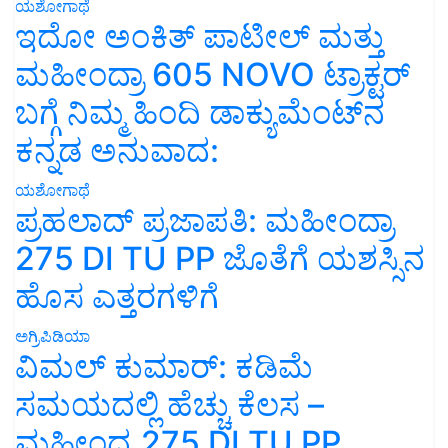
ಯಶೋಗಾಥೆ
ಇದೋ ಅಂಕಿತ್ ಪಾಟೀಲ್ ಮತ್ತು
ಮಹೀಂದ್ರಾ 605 NOVO ಟ್ರಾಕ್ಟರ್
ಬಗ್ಗೆ ನಿಮ್ಮ ಹಿಂದಿ ಡಾಕ್ಯುಮೆಂಟ್‌ನ
ಕನ್ನಡ ಅನುವಾದ:
ಯಶೋಗಾಥೆ
ಪ್ರಹಲಾದ್ ಪ್ರಜಾಪತಿ: ಮಹೀಂದ್ರಾ
275 DI TU PP ಜೊತೆಗೆ ಯಶಸ್ಸಿನ
ಹೊಸ ಎತ್ತರಗಳಿಗೆ
ಅಗ್ರಿಪಿಡಿಯಾ
ವಿಮಲ್ ಕುಮಾರ್: ಕಡಿಮೆ
ಸಮಯದಲ್ಲಿ ಹೆಚ್ಚು ಕೆಲಸ –
ಮಹೀಂದ್ರ 275 DI TU PP