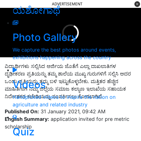
ADVERTISEMENT
ಯಶೋಗಾಥೆ
Photo Gallery
We capture the best photos around events,
exhibitions happening across the country
ವಿದ್ಯಾರ್ಥಿಗಳು ಸಲ್ಲಿಸಿದ ಅರ್ಜಿಯ ಜೊತೆಗೆ ಎಲ್ಲಾ ದಾಖಲಾತಿಗಳ
ದೃಢೀಕರಣ ಪ್ರತಿಯನ್ನು ತಮ್ಮ ಶಾಲೆಯ ಮುಖ್ಯ ಗುರುಗಳಿಗೆ ಸಲ್ಲಿಸಿ ಅದರ
ಒಂದು ಪ್ರತಿಯನ್ನು ತಮ್ಮ ಬಳಿ ಇಟ್ಟುಕೊಳ್ಳಬೇಕು. ಮತ್ತಿತರ ಹೆಚ್ಚಿನ
Videos
ಮಾಹಿತಿಗಾಗಿ ನಿಮ್ಮ ಜಿಲ್ಲೆಯ ಸಮಾಜ ಕಲ್ಯಾಣ ಇಲಾಖೆಯ ಸಹಾಯಕ
ನಿರ್ದೇಶಕರ ಕಚೇರಿಯನ್ನು ಸಂಪರ್ಕಿಸಲು ಕೋರಲಾಗಿದೆ.
Handpicked videos to inspire the nation on
agriculture and related industry
Published On:
31 January 2021, 09:42 AM
English Summary:
application invited for pre metric
scholarship
Quiz