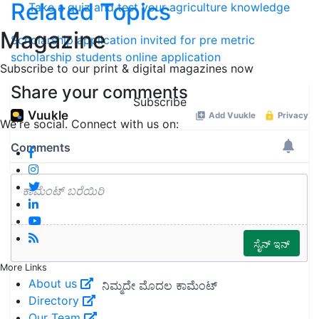
Related Topics
Take a quiz and test your agriculture knowledge
Magazine
Scholarship
application invited for pre metric
scholarship
students
online application
Subscribe to our print & digital magazines now
Share your comments
Subscribe
We're social. Connect with us on:
More Links
About us
Directory
Our Team