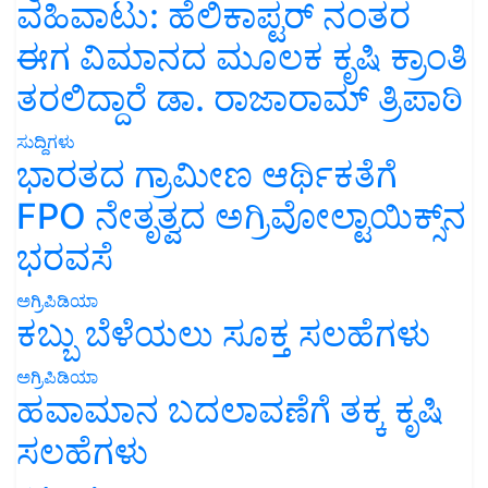
ವಹಿವಾಟು: ಹೆಲಿಕಾಪ್ಟರ್ ನಂತರ
ಈಗ ವಿಮಾನದ ಮೂಲಕ ಕೃಷಿ ಕ್ರಾಂತಿ
ತರಲಿದ್ದಾರೆ ಡಾ. ರಾಜಾರಾಮ್ ತ್ರಿಪಾಠಿ
ಸುದ್ದಿಗಳು
ಭಾರತದ ಗ್ರಾಮೀಣ ಆರ್ಥಿಕತೆಗೆ
FPO ನೇತೃತ್ವದ ಅಗ್ರಿವೋಲ್ಟಾಯಿಕ್ಸ್‌ನ
ಭರವಸೆ
ಅಗ್ರಿಪಿಡಿಯಾ
ಕಬ್ಬು ಬೆಳೆಯಲು ಸೂಕ್ತ ಸಲಹೆಗಳು
ಅಗ್ರಿಪಿಡಿಯಾ
ಹವಾಮಾನ ಬದಲಾವಣೆಗೆ ತಕ್ಕ ಕೃಷಿ
ಸಲಹೆಗಳು