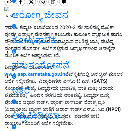
ಆರೋಗ್ಯ ಜೀವನ
cash
ಸಮಾಜ ಕಲ್ಯಾಣ ಇಲಾಖೆಯಿಂದ 2020-21ನೇ ಸಾಲಿನಲ್ಲಿ ಮೆಟ್ರಿಕ್
ಪೂರ್ವ ವಿದ್ಯಾರ್ಥಿ ವೇತನಕ್ಕಾಗಿ ಕಲಬುರಗಿ ತಾಲೂಕಿನ ಪ್ರಾಥಮಿಕ ಹಾಗೂ
ತೋಟಗಾರಿಕೆ
ಪ್ರೌಢ ಶಾಲೆಗಳಲ್ಲಿ ವ್ಯಾಸಂಗ ಮಾಡುತ್ತಿರುವ ಪರಿಶಿಷ್ಟ ಜಾತಿ, ಪರಿಶಿಷ್ಟ
ಪಂಗಡದ ಹೊಸದಾಗಿ ಅರ್ಜಿ ಸಲ್ಲಿಸುವ ವಿದ್ಯಾರ್ಥಿಗಳಿಂದ ಆನ್‍ಲೈನ್
ಮೂಲಕ ಅರ್ಜಿ ಅಹ್ವಾನಿಸಲಾಗಿದೆ.
ಪಶುಸಂಗೋಪನೆ
ವಿದ್ಯಾರ್ಥಿಗಳು ಯು.ಆರ್.ಎಲ್.
www.ssp.karnataka.gov.in
ವೆಬ್‍ಸೈಟ್‍ದಲ್ಲಿ ಆನ್‍ಲೈನ್ ಮೂಲಕ
ಅರ್ಜಿ ಸಲ್ಲಿಸಬೇಕು. ವಿದ್ಯಾರ್ಥಿಗಳು ಎಸ್.ಎ.ಟಿ.ಎಸ್. (
SATS)
ಇತರೆ
ನೋಂದಣಿ ಸಂಖ್ಯೆ, ವಿದ್ಯಾರ್ಥಿಯ ಭಾವಚಿತ್ರ, ಜಾತಿ ಮತ್ತು ಆದಾಯ
ಪ್ರಮಾಣಪತ್ರ, ಹಿಂದಿನ ತರಗತಿಯ ಅಂಕಪಟ್ಟಿ, ವಿದ್ಯಾರ್ಥಿ ಮತ್ತು
ಪೋಷಕರ ಆಧಾರ ಕಾರ್ಡ್, ಬ್ಯಾಂಕ್ ಪಾಸ್‍ಬುಕ್ ಜಿರಾಕ್ಸ್ ಪ್ರತಿ
(ವಿದ್ಯಾರ್ಥಿಯ ಬ್ಯಾಂಕ್ ಖಾತೆಗೆ ಆಧಾರ್ ಕಾರ್ಡ್ ಎನ್.ಪಿ.ಸಿ.ಐ
.(
NPCI)
ಅಗ್ರಿಪೀಡಿಯಾ
ಲಿಂಕ್ ಮಾಡುವುದು ಕಡ್ಡಾಯ ಇರುತ್ತದೆ). ಪಡೀತರ ಚೀಟಿ
ದಾಖಲಾತಿಗಳೊಂದಿಗೆ ಅರ್ಜಿ ಸಲ್ಲಿಸಬೇಕು.