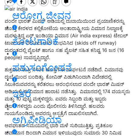
ಆರೋಗ್ಯ ಜೀವನ
ವಂದೇ ಭಾರತ್ ಮಿಷನ್ ಅಡಿಯಲ್ಲಿ ದುಬಾಯಿಯಿಂದ ಪ್ರಯಾಣಿಕರನ್ನು
ಹೊತ್ತು ಕೇರಳದ ಕಲ್ಲಿಕೋಟೆಯ ಅಂತಾರಾಷ್ಟ್ರೀಯ ವಿಮಾನ ನಿಲ್ದಾಣಕ್ಕೆ
ಮರಳುತ್ತಿದ್ದ ಏರ್ ಇಂಡಿಯಾ ವಿಮಾನ (Air india express) ಟೇಬಲ್
ತೋಟಗಾರಿಕೆ
ಟಾಪ್ ರನ್ ವೇನಿಂದ ಜಾರಿ ಸಂಭವಿಸಿದ (skids off runway)
ದುರಂತದಲ್ಲಿ ಪೈಲಟ್ ಹಾಗೂ ಸಹ ಪೈಲಟ್ ಸಹಿತ ಕನಿಷ್ಟ 16 ಜನ (16
people) ಸಾವನ್ನಪ್ಪಿದ್ದಾರೆ.
ಪಶುಸಂಗೋಪನೆ
ಶುಕ್ರವಾರ ರಾತ್ರಿ 7.40ರ ಹೊತ್ತಿಗೆ ಈ ದುರ್ಘಟನೆ ನಡೆದಿದೆ. ವಿಮಾನವು
ದುಬೈಯಿಂದ ಬಂದಿತ್ತು. ಕೋವಿಡ್‌ ಪಿಡುಗಿನಿಂದಾಗಿ ವಿದೇಶದಲ್ಲಿ
ಸಿಲುಕಿರುವವರನ್ನು ಕರೆತರಲು ಆರಂಭಿಸಲಾದ ವಂದೇ ಭಾರತ್‌ ಮಿಷನ್‌
ಇತರೆ
ಅಡಿಯಲ್ಲಿ ಈ ವಿಮಾನ ಹಾರಾಟ ನಡೆಸಿತ್ತು. ವಿಮಾನದಲ್ಲಿ 174 ವಯಸ್ಕರು
ಮತ್ತು 10 ಪುಟ್ಟ ಮಕ್ಕಳಿದ್ದರು. ಐವರು ಸಿಬ್ಬಂದಿ ಮತ್ತು ಇಬ್ಬರು
ಪೈಲಟ್‌ಗಳಿದ್ದರು ಎಂದು ಪೊಲೀಸರು ತಿಳಿಸಿದ್ದಾರೆ. ಹಲವರು
ಗಾಯಗೊಂಡಿದ್ದು ಅವರನ್ನು ಆಸ್ಪತ್ರೆಗೆ ದಾಖಲಿಸಲಾಗಿದೆ.
ಅಗ್ರಿಪೀಡಿಯಾ
ಅಪಘಾತದ ಸಮಯದಲ್ಲಿ ಭಾರಿ ಮಳೆ ಸುರಿಯುತ್ತಿತ್ತು. ಪ್ರತಿಕೂಲ
ಹವಾಮಾನ ದಿಂದಾಗಿ ವಿಮಾನ ಇಳಿಯುವುದು ಸುಮಾರು 30 ನಿಮಿಷ