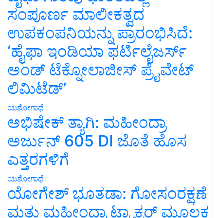
ಸಂಪೂರ್ಣ ಮಾಲೀಕತ್ವದ
ಉಪಕಂಪನಿಯನ್ನು ಪ್ರಾರಂಭಿಸಿದೆ:
‘ಹೈಫಾ ಇಂಡಿಯಾ ಫರ್ಟಿಲೈಜರ್ಸ್
ಅಂಡ್ ಟೆಕ್ನೋಲಾಜೀಸ್ ಪ್ರೈವೇಟ್
ಲಿಮಿಟೆಡ್’
ಯಶೋಗಾಥೆ
ಅಭಿಷೇಕ್ ತ್ಯಾಗಿ: ಮಹೀಂದ್ರಾ
ಅರ್ಜುನ್ 605 DI ಜೊತೆ ಹೊಸ
ಎತ್ತರಗಳಿಗೆ
ಯಶೋಗಾಥೆ
ಯೋಗೇಶ್ ಭೂತಡಾ: ಗೋಸಂರಕ್ಷಣೆ
ಮತ್ತು ಮಹೀಂದ್ರಾ ಟ್ರ್ಯಾಕ್ಟರ್ ಮೂಲಕ