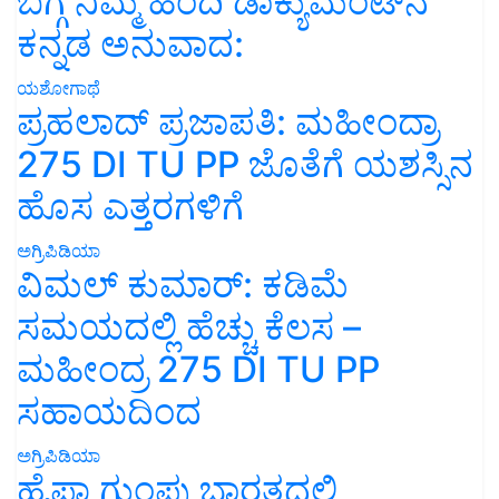
ಬಗ್ಗೆ ನಿಮ್ಮ ಹಿಂದಿ ಡಾಕ್ಯುಮೆಂಟ್‌ನ
ಕನ್ನಡ ಅನುವಾದ:
ಯಶೋಗಾಥೆ
ಪ್ರಹಲಾದ್ ಪ್ರಜಾಪತಿ: ಮಹೀಂದ್ರಾ
275 DI TU PP ಜೊತೆಗೆ ಯಶಸ್ಸಿನ
ಹೊಸ ಎತ್ತರಗಳಿಗೆ
ಅಗ್ರಿಪಿಡಿಯಾ
ವಿಮಲ್ ಕುಮಾರ್: ಕಡಿಮೆ
ಸಮಯದಲ್ಲಿ ಹೆಚ್ಚು ಕೆಲಸ –
ಮಹೀಂದ್ರ 275 DI TU PP
ಸಹಾಯದಿಂದ
ಅಗ್ರಿಪಿಡಿಯಾ
ಹೈಫಾ ಗುಂಪು ಭಾರತದಲ್ಲಿ