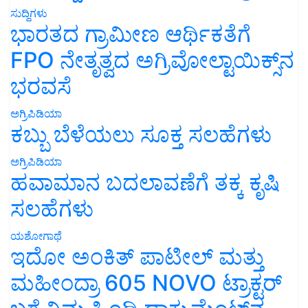
ಸುದ್ದಿಗಳು
ಭಾರತದ ಗ್ರಾಮೀಣ ಆರ್ಥಿಕತೆಗೆ
FPO ನೇತೃತ್ವದ ಅಗ್ರಿವೋಲ್ಟಾಯಿಕ್ಸ್‌ನ
ಭರವಸೆ
ಅಗ್ರಿಪಿಡಿಯಾ
ಕಬ್ಬು ಬೆಳೆಯಲು ಸೂಕ್ತ ಸಲಹೆಗಳು
ಅಗ್ರಿಪಿಡಿಯಾ
ಹವಾಮಾನ ಬದಲಾವಣೆಗೆ ತಕ್ಕ ಕೃಷಿ
ಸಲಹೆಗಳು
ಯಶೋಗಾಥೆ
ಇದೋ ಅಂಕಿತ್ ಪಾಟೀಲ್ ಮತ್ತು
ಮಹೀಂದ್ರಾ 605 NOVO ಟ್ರಾಕ್ಟರ್