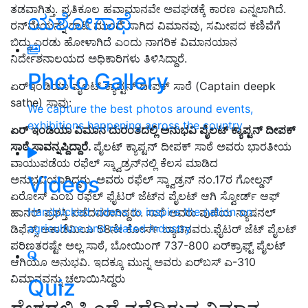
ತಡವಾಗಿತ್ತು. ಪ್ರತಿಕೂಲ ಹವಾಮಾನವೇ ಅವಘಡಕ್ಕೆ ಕಾರಣ ಎನ್ನಲಾಗಿದೆ.
ಯಶೋಗಾಥೆ
ರನ್‌ವೇಯನ್ನು ದಾಟಿ ಮುಂದೆ ಸಾಗಿದ ವಿಮಾನವು, ಸಮೀಪದ ಕಣಿವೆಗೆ
ಬಿದ್ದು ಎರಡು ಹೋಳಾಗಿದೆ ಎಂದು ನಾಗರಿಕ ವಿಮಾನಯಾನ
ನಿರ್ದೇಶನಾಲಯದ ಅಧಿಕಾರಿಗಳು ತಿಳಿಸಿದ್ದಾರೆ.
Photo Gallery
ಏರ್​ಇಂಡಿಯಾ ಪೈಲಟ್​ ಕ್ಯಾಪ್ಟನ್​ ದೀಪಕ್ ಸಾಠೆ (Captain deepk
sathe) ಸಾವು:
We capture the best photos around events,
exhibitions happening across the country
ಏರ್ ಇಂಡಿಯಾ ವಿಮಾನ ದುರಂತದಲ್ಲಿ ಅನುಭವಿ ಪೈಲಟ್ ಕ್ಯಾಪ್ಟನ್ ದೀಪಕ್
ಸಾಠೆ ಸಾವನ್ನಪ್ದಿದ್ದಾರೆ.
ಪೈಲಟ್ ಕ್ಯಾಪ್ಟನ್ ದೀಪಕ್ ಸಾಠೆ ಅವರು ಭಾರತೀಯ
ವಾಯುಪಡೆಯ ರಫೆಲ್ ಸ್ಕ್ವಾಡ್ರನ್​ನಲ್ಲಿ ಕೆಲಸ ಮಾಡಿದ
Videos
ಅನುಭವಿಯಾಗಿದ್ದರು. ಅವರು ರಫೆಲ್ ಸ್ಕ್ವಾಡ್ರನ್​ ನಂ.17ರ ಗೋಲ್ಡನ್
ಏರೋಸ್​ ಎಂಬ ರಫೆಲ್ ಫೈಟರ್ ಜೆಟ್​ನ ಪೈಲಟ್ ಆಗಿ ಸ್ವೋರ್ಡ್ ಆಫ್
Handpicked videos to inspire the nation on
ಹಾನರ್ ಪ್ರಶಸ್ತಿ ಪಡೆದವರಾಗಿದ್ದರು. ಸಾಠೆ ಅವರು ಪುಣೆಯ ನ್ಯಾಷನಲ್
agriculture and related industry
ಡಿಫೆನ್ಸ್ ಅಕಾಡೆಮಿಯ 58ನೇ ಕೋರ್ಸ್​ ಬ್ಯಾಚಿನವರು.ಫೈಟರ್ ಜೆಟ್ ಪೈಲಟ್
ಪರಿಣತರಷ್ಟೇ ಅಲ್ಲ ಸಾಠೆ, ಬೋಯಿಂಗ್ 737-800 ಏರ್​ಕ್ರಾಫ್ಟ್​ ಪೈಲಟ್
ಆಗಿಯೂ ಅನುಭವಿ. ಇದಕ್ಕೂ ಮುನ್ನ ಅವರು ಏರ್​ಬಸ್​ ಎ-310
ವಿಮಾನವನ್ನು ಚಲಾಯಿಸಿದ್ದರು
Quiz