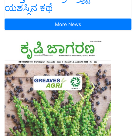
ಯಶಸ್ಸಿನ ಕಥೆ
More News