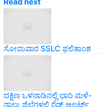
Read next
ಸೋಮವಾರ SSLC ಫ‌ಲಿತಾಂಶ
ದಕ್ಷಿಣ ಒಳನಾಡಿನಲ್ಲಿ ಭಾರಿ ಮಳೆ-
ನಾಲ್ಕು ಜಿಲ್ಲೆಗಳಲ್ಲಿ ರೆಡ್ ಅಲರ್ಟ್