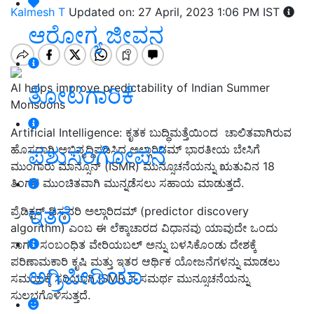
Kalmesh T
Updated on: 27 April, 2023 1:06 PM IST
ಆರೋಗ್ಯ ಜೀವನ
AI helps improve predictability of Indian Summer
ತೋಟಗಾರಿಕೆ
Monsoons
Artificial Intelligence: ಕೃತಕ ಬುದ್ಧಿಮತ್ತೆಯಿಂದ ಚಾಲಿತವಾಗಿರುವ
ಪಶುಸಂಗೋಪನೆ
ಹೊಸದಾಗಿ ಅಭಿವೃದ್ಧಿಪಡಿಸಿದ ಅಲ್ಗಾರಿದಮ್ ಭಾರತೀಯ ಬೇಸಿಗೆ
ಮುಂಗಾರು ಮಾನ್ಸೂನ್ (ISMR) ಮುನ್ಸೂಚನೆಯನ್ನು ಋತುವಿನ 18
ತಿಂಗಳ ಮುಂಚಿತವಾಗಿ ಮುನ್ನಡೆಸಲು ಸಹಾಯ ಮಾಡುತ್ತದೆ.
ಇತರೆ
ಪ್ರೆಡಿಕ್ಟರ್ ಡಿಸ್ಕವರಿ ಅಲ್ಗಾರಿದಮ್ (predictor discovery
algorithm) ಎಂಬ ಈ ಲೆಕ್ಕಾಚಾರದ ವಿಧಾನವು ಯಾವುದೇ ಒಂದು
ಸಾಗರ ಸಂಬಂಧಿತ ವೇರಿಯಬಲ್ ಅನ್ನು ಬಳಸಿಕೊಂಡು ದೇಶಕ್ಕೆ
ಪರಿಣಾಮಕಾರಿ ಕೃಷಿ ಮತ್ತು ಇತರ ಆರ್ಥಿಕ ಯೋಜನೆಗಳನ್ನು ಮಾಡಲು
ಅಗ್ರಿಪೀಡಿಯಾ
ಸಮಯಕ್ಕೆ ಸರಿಯಾಗಿ ISMR ನ ಸಮರ್ಥ ಮುನ್ಸೂಚನೆಯನ್ನು
ಸುಲಭಗೊಳಿಸುತ್ತದೆ.