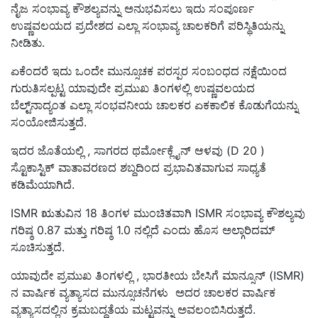
ನೈಜ ಸಂಭಾವ್ಯ ಕೌಶಲ್ಯವನ್ನು ಅನುಭವಿಸಲು ಇದು ಸಂಪೂರ್ಣ
ಉಷ್ಣವಲಯದ ಪ್ರದೇಶದ ಎಲ್ಲಾ ಸಂಭಾವ್ಯ ಚಾಲಕರಿಗೆ ಪರಿಸ್ಥಿತಿಯನ್ನು
ನೀಡಿತು.
ಏಕೆಂದರೆ ಇದು ಒಂದೇ ಮುನ್ಸೂಚಕ ಪರಸ್ಪರ ಸಂಬಂಧದ ನಕ್ಷೆಯಿಂದ
ಗುರುತಿಸಲ್ಪಟ್ಟ ಯಾವುದೇ ಪ್ರಮುಖ ತಿಂಗಳಲ್ಲಿ ಉಷ್ಣವಲಯದ
ಬೆಲ್ಟ್‌ನಾದ್ಯಂತ ಎಲ್ಲಾ ಸಂಭವನೀಯ ಚಾಲಕರ ಏಕಕಾಲಿಕ ಕೊಡುಗೆಯನ್ನು
ಸಂಯೋಜಿಸುತ್ತದೆ.
ಇದರ ಜೊತೆಯಲ್ಲಿ , ಸಾಗರದ ಥರ್ಮೋಕ್ಲೈನ್ ಆಳವು (D 20 )
ಸ್ಟೊಕಾಸ್ಟಿಕ್ ವಾತಾವರಣದ ಶಬ್ದದಿಂದ ಪ್ರಭಾವಿತವಾಗುವ ಸಾಧ್ಯತೆ
ಕಡಿಮೆಯಾಗಿದೆ.
ISMR ಋತುವಿನ 18 ತಿಂಗಳ ಮುಂಚಿತವಾಗಿ ISMR ಸಂಭಾವ್ಯ ಕೌಶಲ್ಯವು
ಗರಿಷ್ಠ 0.87 ಮತ್ತು ಗರಿಷ್ಠ 1.0 ನಲ್ಲಿದೆ ಎಂದು ಹೊಸ ಅಲ್ಗಾರಿದಮ್
ಸೂಚಿಸುತ್ತದೆ.
ಯಾವುದೇ ಪ್ರಮುಖ ತಿಂಗಳಲ್ಲಿ , ಭಾರತೀಯ ಬೇಸಿಗೆ ಮಾನ್ಸೂನ್ (ISMR)
ನ ವಾರ್ಷಿಕ ವ್ಯತ್ಯಾಸದ ಮುನ್ಸೂಚನೆಗಳು ಅದರ ಚಾಲಕರ ವಾರ್ಷಿಕ
ವ್ಯತ್ಯಾಸದಲ್ಲಿನ ಕ್ರಮಬದ್ಧತೆಯ ಮಟ್ಟವನ್ನು ಅವಲಂಬಿಸಿರುತ್ತದೆ.