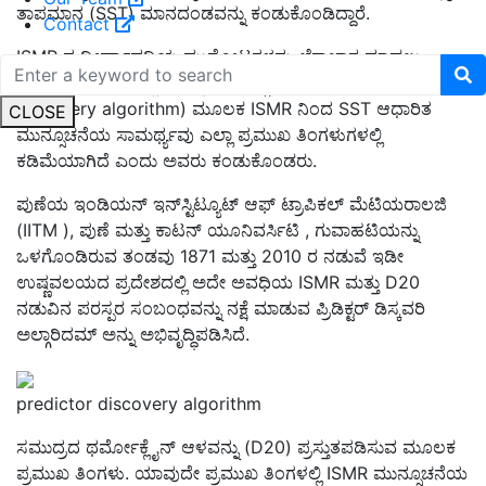
ತಾಪಮಾನ (SST) ಮಾನದಂಡವನ್ನು ಕಂಡುಕೊಂಡಿದ್ದಾರೆ.
Contact
ISMR ನ ದೀರ್ಘಾವಧಿಯ ಮುನ್ನೋಟಗಳನ್ನು ಲೆಕ್ಕಾಚಾರ ಮಾಡಲು
ಸಾಕಾಗುವುದಿಲ್ಲ. ಪ್ರಿಡಿಕ್ಟರ್ ಡಿಸ್ಕವರಿ ಅಲ್ಗಾರಿದಮ್ (
predictor
discovery algorithm
) ಮೂಲಕ ISMR ನಿಂದ SST ಆಧಾರಿತ
CLOSE
ಮುನ್ಸೂಚನೆಯ ಸಾಮರ್ಥ್ಯವು ಎಲ್ಲಾ ಪ್ರಮುಖ ತಿಂಗಳುಗಳಲ್ಲಿ
ಕಡಿಮೆಯಾಗಿದೆ ಎಂದು ಅವರು ಕಂಡುಕೊಂಡರು.
ಪುಣೆಯ ಇಂಡಿಯನ್ ಇನ್‌ಸ್ಟಿಟ್ಯೂಟ್ ಆಫ್ ಟ್ರಾಪಿಕಲ್ ಮೆಟಿಯರಾಲಜಿ
(IITM ), ಪುಣೆ ಮತ್ತು ಕಾಟನ್ ಯೂನಿವರ್ಸಿಟಿ , ಗುವಾಹಟಿಯನ್ನು
ಒಳಗೊಂಡಿರುವ ತಂಡವು 1871 ಮತ್ತು 2010 ರ ನಡುವೆ ಇಡೀ
ಉಷ್ಣವಲಯದ ಪ್ರದೇಶದಲ್ಲಿ ಅದೇ ಅವಧಿಯ ISMR ಮತ್ತು D20
ನಡುವಿನ ಪರಸ್ಪರ ಸಂಬಂಧವನ್ನು ನಕ್ಷೆ ಮಾಡುವ ಪ್ರಿಡಿಕ್ಟರ್ ಡಿಸ್ಕವರಿ
ಅಲ್ಗಾರಿದಮ್ ಅನ್ನು ಅಭಿವೃದ್ಧಿಪಡಿಸಿದೆ.
predictor discovery algorithm
ಸಮುದ್ರದ ಥರ್ಮೋಕ್ಲೈನ್ ಆಳವನ್ನು (D20) ಪ್ರಸ್ತುತಪಡಿಸುವ ಮೂಲಕ
ಪ್ರಮುಖ ತಿಂಗಳು. ಯಾವುದೇ ಪ್ರಮುಖ ತಿಂಗಳಲ್ಲಿ ISMR ಮುನ್ಸೂಚನೆಯ