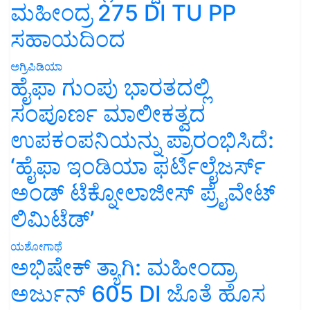
ಮಹೀಂದ್ರ 275 DI TU PP
ಸಹಾಯದಿಂದ
ಅಗ್ರಿಪಿಡಿಯಾ
ಹೈಫಾ ಗುಂಪು ಭಾರತದಲ್ಲಿ
ಸಂಪೂರ್ಣ ಮಾಲೀಕತ್ವದ
ಉಪಕಂಪನಿಯನ್ನು ಪ್ರಾರಂಭಿಸಿದೆ:
‘ಹೈಫಾ ಇಂಡಿಯಾ ಫರ್ಟಿಲೈಜರ್ಸ್
ಅಂಡ್ ಟೆಕ್ನೋಲಾಜೀಸ್ ಪ್ರೈವೇಟ್
ಲಿಮಿಟೆಡ್’
ಯಶೋಗಾಥೆ
ಅಭಿಷೇಕ್ ತ್ಯಾಗಿ: ಮಹೀಂದ್ರಾ
ಅರ್ಜುನ್ 605 DI ಜೊತೆ ಹೊಸ