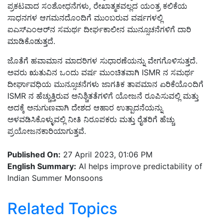
ಪ್ರಕಟವಾದ ಸಂಶೋಧನೆಗಳು, ರೇಖಾತ್ಮಕವಲ್ಲದ ಯಂತ್ರ ಕಲಿಕೆಯ
ಸಾಧನಗಳ ಆಗಮನದೊಂದಿಗೆ ಮುಂಬರುವ ವರ್ಷಗಳಲ್ಲಿ
ಐಎಸ್‌ಎಂಆರ್‌ನ ಸಮರ್ಥ ದೀರ್ಘಕಾಲೀನ ಮುನ್ಸೂಚನೆಗಳಿಗೆ ದಾರಿ
ಮಾಡಿಕೊಡುತ್ತದೆ.
ಜೊತೆಗೆ ಹವಾಮಾನ ಮಾದರಿಗಳ ಸುಧಾರಣೆಯನ್ನು ವೇಗಗೊಳಿಸುತ್ತದೆ.
ಅವರು ಋತುವಿನ ಒಂದು ವರ್ಷ ಮುಂಚಿತವಾಗಿ ISMR ನ ಸಮರ್ಥ
ದೀರ್ಘಾವಧಿಯ ಮುನ್ಸೂಚನೆಗಳು ಜಾಗತಿಕ ತಾಪಮಾನ ಏರಿಕೆಯೊಂದಿಗೆ
ISMR ನ ಹೆಚ್ಚುತ್ತಿರುವ ಅನಿಶ್ಚಿತತೆಗಳಿಗೆ ಯೋಜನೆ ರೂಪಿಸುವಲ್ಲಿ ಮತ್ತು
ಅದಕ್ಕೆ ಅನುಗುಣವಾಗಿ ದೇಶದ ಆಹಾರ ಉತ್ಪಾದನೆಯನ್ನು
ಅಳವಡಿಸಿಕೊಳ್ಳುವಲ್ಲಿ ನೀತಿ ನಿರೂಪಕರು ಮತ್ತು ರೈತರಿಗೆ ಹೆಚ್ಚು
ಪ್ರಯೋಜನಕಾರಿಯಾಗುತ್ತವೆ.
Published On:
27 April 2023, 01:06 PM
English Summary:
AI helps improve predictability of
Indian Summer Monsoons
Related Topics