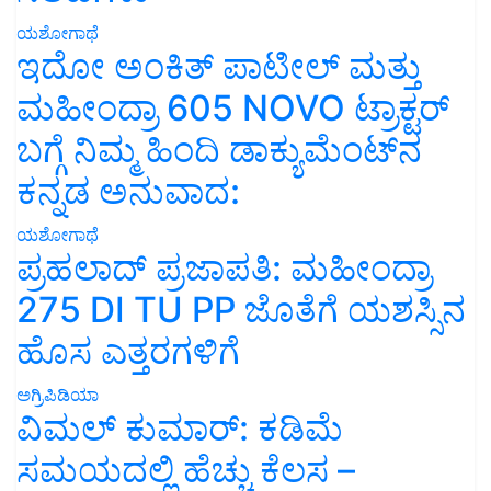
ಯಶೋಗಾಥೆ
ಇದೋ ಅಂಕಿತ್ ಪಾಟೀಲ್ ಮತ್ತು
ಮಹೀಂದ್ರಾ 605 NOVO ಟ್ರಾಕ್ಟರ್
ಬಗ್ಗೆ ನಿಮ್ಮ ಹಿಂದಿ ಡಾಕ್ಯುಮೆಂಟ್‌ನ
ಕನ್ನಡ ಅನುವಾದ:
ಯಶೋಗಾಥೆ
ಪ್ರಹಲಾದ್ ಪ್ರಜಾಪತಿ: ಮಹೀಂದ್ರಾ
275 DI TU PP ಜೊತೆಗೆ ಯಶಸ್ಸಿನ
ಹೊಸ ಎತ್ತರಗಳಿಗೆ
ಅಗ್ರಿಪಿಡಿಯಾ
ವಿಮಲ್ ಕುಮಾರ್: ಕಡಿಮೆ
ಸಮಯದಲ್ಲಿ ಹೆಚ್ಚು ಕೆಲಸ –