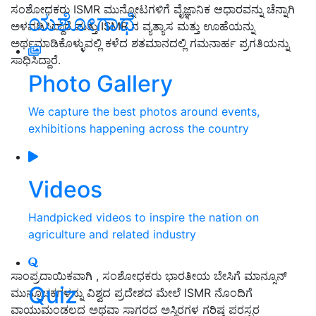
ಸಂಶೋಧಕರು ISMR ಮುನ್ನೋಟಗಳಿಗೆ ವೈಜ್ಞಾನಿಕ ಆಧಾರವನ್ನು ಚೆನ್ನಾಗಿ
ಯಶೋಗಾಥೆ
ಅಳವಡಿಸಿದ್ದಾರೆ ಮತ್ತು ISMR ನ ವ್ಯತ್ಯಾಸ ಮತ್ತು ಊಹೆಯನ್ನು
ಅರ್ಥಮಾಡಿಕೊಳ್ಳುವಲ್ಲಿ ಕಳೆದ ಶತಮಾನದಲ್ಲಿ ಗಮನಾರ್ಹ ಪ್ರಗತಿಯನ್ನು
ಸಾಧಿಸಿದ್ದಾರೆ.
Photo Gallery
We capture the best photos around events,
exhibitions happening across the country
Videos
Handpicked videos to inspire the nation on
agriculture and related industry
ಸಾಂಪ್ರದಾಯಿಕವಾಗಿ , ಸಂಶೋಧಕರು ಭಾರತೀಯ ಬೇಸಿಗೆ ಮಾನ್ಸೂನ್
Quiz
ಮುನ್ಸೂಚಕಗಳನ್ನು ವಿಶ್ವದ ಪ್ರದೇಶದ ಮೇಲೆ ISMR ನೊಂದಿಗೆ
ವಾಯುಮಂಡಲದ ಅಥವಾ ಸಾಗರದ ಅಸ್ಥಿರಗಳ ಗರಿಷ್ಠ ಪರಸ್ಪರ