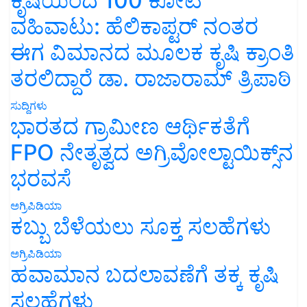
ಕೃಷಿಯಿಂದ 100 ಕೋಟಿ
ವಹಿವಾಟು: ಹೆಲಿಕಾಪ್ಟರ್ ನಂತರ
ಈಗ ವಿಮಾನದ ಮೂಲಕ ಕೃಷಿ ಕ್ರಾಂತಿ
ತರಲಿದ್ದಾರೆ ಡಾ. ರಾಜಾರಾಮ್ ತ್ರಿಪಾಠಿ
ಸುದ್ದಿಗಳು
ಭಾರತದ ಗ್ರಾಮೀಣ ಆರ್ಥಿಕತೆಗೆ
FPO ನೇತೃತ್ವದ ಅಗ್ರಿವೋಲ್ಟಾಯಿಕ್ಸ್‌ನ
ಭರವಸೆ
ಅಗ್ರಿಪಿಡಿಯಾ
ಕಬ್ಬು ಬೆಳೆಯಲು ಸೂಕ್ತ ಸಲಹೆಗಳು
ಅಗ್ರಿಪಿಡಿಯಾ
ಹವಾಮಾನ ಬದಲಾವಣೆಗೆ ತಕ್ಕ ಕೃಷಿ
ಸಲಹೆಗಳು