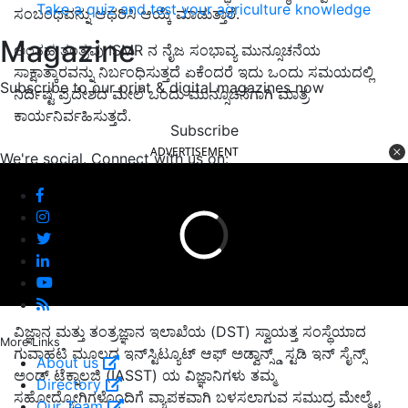
Take a quiz and test your agriculture knowledge
ಸಂಬಂಧವನ್ನು ಆಧರಿಸಿ ಆಯ್ಕೆ ಮಾಡುತ್ತಾರೆ.
Magazine
ಅಂತಹ ತಂತ್ರವು ISMR ನ ನೈಜ ಸಂಭಾವ್ಯ ಮುನ್ಸೂಚನೆಯ
ಸಾಕ್ಷಾತ್ಕಾರವನ್ನು ನಿರ್ಬಂಧಿಸುತ್ತದೆ ಏಕೆಂದರೆ ಇದು ಒಂದು ಸಮಯದಲ್ಲಿ
Subscribe to our print & digital magazines now
ನಿರ್ದಿಷ್ಟ ಪ್ರದೇಶದ ಮೇಲೆ ಒಂದು ಮುನ್ಸೂಚನೆಗಾಗಿ ಮಾತ್ರ
ಕಾರ್ಯನಿರ್ವಹಿಸುತ್ತದೆ.
Subscribe
ADVERTISEMENT
We're social. Connect with us on:
ವಿಜ್ಞಾನ ಮತ್ತು ತಂತ್ರಜ್ಞಾನ ಇಲಾಖೆಯ (DST) ಸ್ವಾಯತ್ತ ಸಂಸ್ಥೆಯಾದ
More Links
ಗುವಾಹಟಿ ಮೂಲದ ಇನ್‌ಸ್ಟಿಟ್ಯೂಟ್ ಆಫ್ ಅಡ್ವಾನ್ಸ್ಡ್ ಸ್ಟಡಿ ಇನ್ ಸೈನ್ಸ್
About us
ಅಂಡ್ ಟೆಕ್ನಾಲಜಿ (IASST) ಯ ವಿಜ್ಞಾನಿಗಳು ತಮ್ಮ
Directory
ಸಹೋದ್ಯೋಗಿಗಳೊಂದಿಗೆ ವ್ಯಾಪಕವಾಗಿ ಬಳಸಲಾಗುವ ಸಮುದ್ರ ಮೇಲ್ಮೈ
Our Team