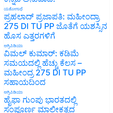
ಯಶೋಗಾಥೆ
ಪ್ರಹಲಾದ್ ಪ್ರಜಾಪತಿ: ಮಹೀಂದ್ರಾ
275 DI TU PP ಜೊತೆಗೆ ಯಶಸ್ಸಿನ
ಹೊಸ ಎತ್ತರಗಳಿಗೆ
ಅಗ್ರಿಪಿಡಿಯಾ
ವಿಮಲ್ ಕುಮಾರ್: ಕಡಿಮೆ
ಸಮಯದಲ್ಲಿ ಹೆಚ್ಚು ಕೆಲಸ –
ಮಹೀಂದ್ರ 275 DI TU PP
ಸಹಾಯದಿಂದ
ಅಗ್ರಿಪಿಡಿಯಾ
ಹೈಫಾ ಗುಂಪು ಭಾರತದಲ್ಲಿ
ಸಂಪೂರ್ಣ ಮಾಲೀಕತ್ವದ