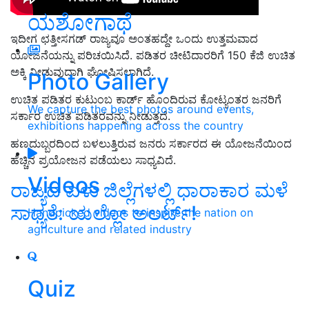
ಯಶೋಗಾಥೆ
ಇದೀಗ ಛತ್ತೀಸಗಡ್‌ ರಾಜ್ಯವೂ ಅಂತಹದ್ದೇ ಒಂದು ಉತ್ತಮವಾದ
ಯೋಜನೆಯನ್ನು ಪರಿಚಯಿಸಿದೆ. ಪಡಿತರ ಚೀಟಿದಾರರಿಗೆ 150 ಕೆಜಿ ಉಚಿತ
ಅಕ್ಕಿ ನೀಡುವುದಾಗಿ ಘೋಷಿಸಲಾಗಿದೆ.
Photo Gallery
ಉಚಿತ ಪಡಿತರ ಕುಟುಂಬ ಕಾರ್ಡ್ ಹೊಂದಿರುವ ಕೋಟ್ಯಂತರ ಜನರಿಗೆ
We capture the best photos around events,
ಸರ್ಕಾರ ಉಚಿತ ಪಡಿತರವನ್ನು ನೀಡುತ್ತದೆ.
exhibitions happening across the country
ಹಣದುಬ್ಬರದಿಂದ ಬಳಲುತ್ತಿರುವ ಜನರು ಸರ್ಕಾರದ ಈ ಯೋಜನೆಯಿಂದ
ಹೆಚ್ಚಿನ ಪ್ರಯೋಜನ ಪಡೆಯಲು ಸಾಧ್ಯವಿದೆ.
Videos
ರಾಜ್ಯದ ಏಳು ಜಿಲ್ಲೆಗಳಲ್ಲಿ ಧಾರಾಕಾರ ಮಳೆ
ಸಾಧ್ಯತೆ: ಯಲ್ಲೋ ಅಲರ್ಟ್‌!
Handpicked videos to inspire the nation on
agriculture and related industry
Quiz