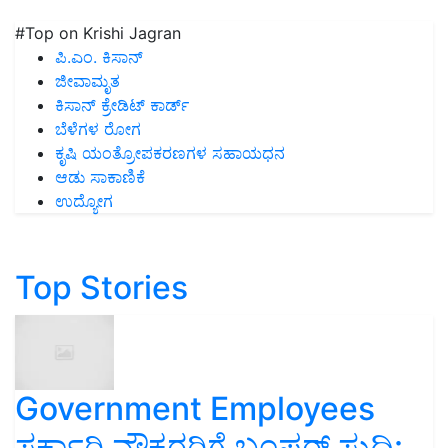
#Top on Krishi Jagran
ಪಿ.ಎಂ. ಕಿಸಾನ್
ಜೀವಾಮೃತ
ಕಿಸಾನ್ ಕ್ರೇಡಿಟ್ ಕಾರ್ಡ್
ಬೆಳೆಗಳ ರೋಗ
ಕೃಷಿ ಯಂತ್ರೋಪಕರಣಗಳ ಸಹಾಯಧನ
ಆಡು ಸಾಕಾಣಿಕೆ
ಉದ್ಯೋಗ
Top Stories
Government Employees
ಸರ್ಕಾರಿ ನೌಕರರಿಗೆ ಬಂಪರ್‌ ಸುದ್ದಿ: