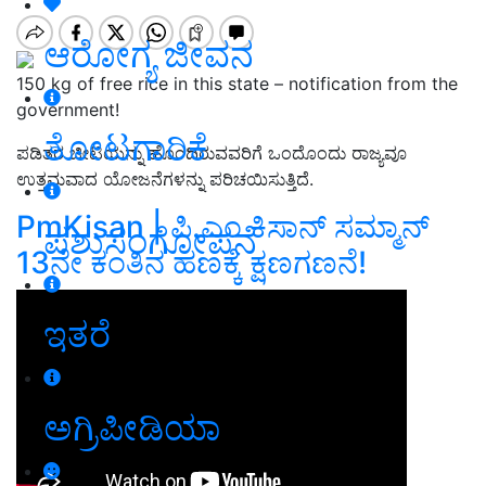
ಆರೋಗ್ಯ ಜೀವನ
150 kg of free rice in this state – notification from the
government!
ತೋಟಗಾರಿಕೆ
ಪಡಿತರ ಚೀಟಿಯನ್ನು ಹೊಂದಿರುವವರಿಗೆ ಒಂದೊಂದು ರಾಜ್ಯವೂ
ಉತ್ತಮವಾದ ಯೋಜನೆಗಳನ್ನು ಪರಿಚಯಿಸುತ್ತಿದೆ.
PmKisan | ಪಿ.ಎಂ ಕಿಸಾನ್‌ ಸಮ್ಮಾನ್‌
ಪಶುಸಂಗೋಪನೆ
13ನೇ ಕಂತಿನ ಹಣಕ್ಕೆ ಕ್ಷಣಗಣನೆ!
ಇತರೆ
ಅಗ್ರಿಪೀಡಿಯಾ