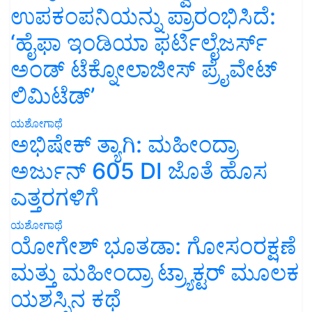
ಉಪಕಂಪನಿಯನ್ನು ಪ್ರಾರಂಭಿಸಿದೆ:
‘ಹೈಫಾ ಇಂಡಿಯಾ ಫರ್ಟಿಲೈಜರ್ಸ್
ಅಂಡ್ ಟೆಕ್ನೋಲಾಜೀಸ್ ಪ್ರೈವೇಟ್
ಲಿಮಿಟೆಡ್’
ಯಶೋಗಾಥೆ
ಅಭಿಷೇಕ್ ತ್ಯಾಗಿ: ಮಹೀಂದ್ರಾ
ಅರ್ಜುನ್ 605 DI ಜೊತೆ ಹೊಸ
ಎತ್ತರಗಳಿಗೆ
ಯಶೋಗಾಥೆ
ಯೋಗೇಶ್ ಭೂತಡಾ: ಗೋಸಂರಕ್ಷಣೆ
ಮತ್ತು ಮಹೀಂದ್ರಾ ಟ್ರ್ಯಾಕ್ಟರ್ ಮೂಲಕ
ಯಶಸ್ಸಿನ ಕಥೆ