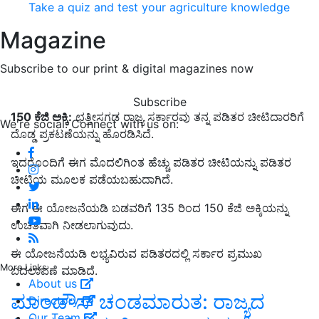
Take a quiz and test your agriculture knowledge
Magazine
Subscribe to our print & digital magazines now
Subscribe
150 ಕೆಜಿ ಅಕ್ಕಿ:
ಛತ್ತೀಸಗಡ ರಾಜ್ಯ ಸರ್ಕಾರವು ತನ್ನ ಪಡಿತರ ಚೀಟಿದಾರರಿಗೆ
We're social. Connect with us on:
ದೊಡ್ಡ ಪ್ರಕಟಣೆಯನ್ನು ಹೊರಡಿಸಿದೆ.
ಇದರೊಂದಿಗೆ ಈಗ ಮೊದಲಿಗಿಂತ ಹೆಚ್ಚು ಪಡಿತರ ಚೀಟಿಯನ್ನು ಪಡಿತರ
ಚೀಟಿಯ ಮೂಲಕ ಪಡೆಯಬಹುದಾಗಿದೆ.
ಈಗ ಈ ಯೋಜನೆಯಡಿ ಬಡವರಿಗೆ 135 ರಿಂದ 150 ಕೆಜಿ ಅಕ್ಕಿಯನ್ನು
ಉಚಿತವಾಗಿ ನೀಡಲಾಗುವುದು.
ಈ ಯೋಜನೆಯಡಿ ಲಭ್ಯವಿರುವ ಪಡಿತರದಲ್ಲಿ ಸರ್ಕಾರ ಪ್ರಮುಖ
More Links
ಬದಲಾವಣೆ ಮಾಡಿದೆ.
About us
ಮಾಂಡೌಸ್‌ ಚಂಡಮಾರುತ: ರಾಜ್ಯದ
Directory
Our Team