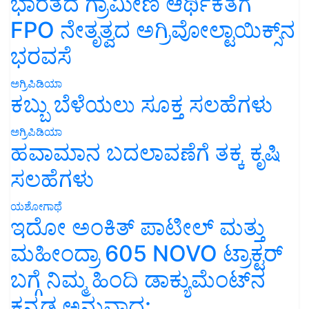
ಭಾರತದ ಗ್ರಾಮೀಣ ಆರ್ಥಿಕತೆಗೆ
FPO ನೇತೃತ್ವದ ಅಗ್ರಿವೋಲ್ಟಾಯಿಕ್ಸ್‌ನ
ಭರವಸೆ
ಅಗ್ರಿಪಿಡಿಯಾ
ಕಬ್ಬು ಬೆಳೆಯಲು ಸೂಕ್ತ ಸಲಹೆಗಳು
ಅಗ್ರಿಪಿಡಿಯಾ
ಹವಾಮಾನ ಬದಲಾವಣೆಗೆ ತಕ್ಕ ಕೃಷಿ
ಸಲಹೆಗಳು
ಯಶೋಗಾಥೆ
ಇದೋ ಅಂಕಿತ್ ಪಾಟೀಲ್ ಮತ್ತು
ಮಹೀಂದ್ರಾ 605 NOVO ಟ್ರಾಕ್ಟರ್
ಬಗ್ಗೆ ನಿಮ್ಮ ಹಿಂದಿ ಡಾಕ್ಯುಮೆಂಟ್‌ನ
ಕನ್ನಡ ಅನುವಾದ: