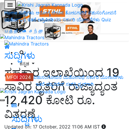
Home
ಸುದ್ದಿಗಳು
ಆರೋಗ್ಯ ಜೀವನ
ತೋಟಗಾರಿಕೆ
ಪಶುಸಂಗೋಪನೆ
ಯಶೋಗಾಥೆ
ಇತರೆ
ಅಗ್ರಿಪೀಡಿಯಾ
ಸರ್ಕಾರಿ ಯೋಜನೆಗಳು
Quiz
பத்திரிகை சந்தா
ಸುದ್ದಿಗಳು
ಕನ್ನಡ
ಸಹಕಾರ ಇಲಾಖೆಯಿಂದ 19
MFOI 2024
ಪಶುಸಂಗೋಪನೆ
ಯಶೋಗಾಥೆ
ಸರ್ಕಾರಿ ಯೋಜನೆಗಳು
ಸಾವಿರ ರೈತರಿಗೆ ರಾಜ್ಯಾದ್ಯಂತ
ಇತರೆ
ಮ್ಯಾಗಜಿನ್‌ ಸಬ್‌ಸ್ಕ್ರಿಪ್ಷನ್‌ಗಾಗಿ
12,420 ಕೋಟಿ ರೂ.
ವಿತರಣೆ
ಸುದ್ದಿಗಳು
Updated on: 17 October, 2022 11:06 AM IST