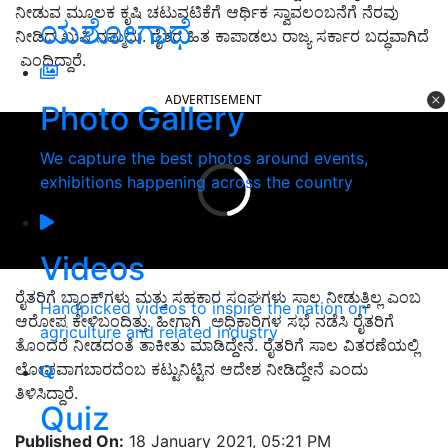
ನೀಡುವ ಮೂಲಕ ಕೃಷಿ ಚಟುವಟಿಕೆಗೆ ಆರ್ಥಿಕ ಸ್ವಾವಲಂಬನೆಗೆ ನೆರವು
ಯಶೋಗಾಥೆ
ನೀಡಿದ ಖುಷಿ ನಮ್ಮದು. ರೈತರ ಹಿತ ಕಾಪಾಡಲು ರಾಜ್ಯ ಸರ್ಕಾರ ಬದ್ಧವಾಗಿದೆ
ಎಂದಿದ್ದಾರೆ.
ADVERTISEMENT
Photo Gallery
We capture the best photos around events,
exhibitions happening across the country
Videos
ರೈತರಿಗೆ ಬ್ಯಾಂಕ್‌ಗಳು ಮತ್ತು ಸಹಕಾರ ಸಂಘಗಳು ಸಾಲ ನೀಡುತ್ತಿಲ್ಲ ಎಂಬ
Handpicked videos to inspire the nation on
ಆರೋಪ ಕೇಳಿಬಂದಿತ್ತು. ಹೀಗಾಗಿ ಅಧಿಕಾರಿಗಳ ಸಭೆ ನಡೆಸಿ ರೈತರಿಗೆ
agriculture and related industry
ತೊಂದರೆ ನೀಡದಂತೆ ತಾಕೀತು ಮಾಡಿದ್ದೇನೆ. ರೈತರಿಗೆ ಸಾಲ ವಿತರಣೆಯಲ್ಲಿ
ಲೋಪವಾಗಬಾರದೆಂಬ ಕಟ್ಟುನಿಟ್ಟಿನ ಆದೇಶ ನೀಡಿದ್ದೇನೆ ಎಂದು
ತಿಳಿಸಿದ್ದಾರೆ.
Quiz
Published On:
18 January 2021, 05:21 PM