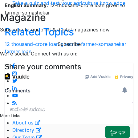
Take a quiz and test your agriculture knowledge
English Summary:
12-thousand-crore loan given to
farmer-somashekar
Magazine
Related Topics
Subscribe to our print & digital magazines now
12 thousand-crore loan given to farmer-somashekar
Subscribe
farmer
loan
We're social. Connect with us on:
Share your comments
More Links
About us
Directory
Our Team