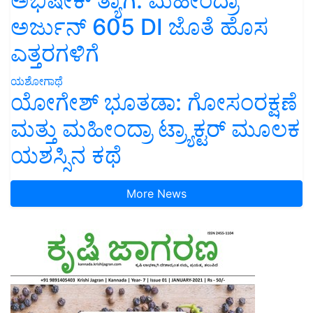
ಅಭಿಷೇಕ್ ತ್ಯಾಗಿ: ಮಹೀಂದ್ರಾ
ಅರ್ಜುನ್ 605 DI ಜೊತೆ ಹೊಸ
ಎತ್ತರಗಳಿಗೆ
ಯಶೋಗಾಥೆ
ಯೋಗೇಶ್ ಭೂತಡಾ: ಗೋಸಂರಕ್ಷಣೆ
ಮತ್ತು ಮಹೀಂದ್ರಾ ಟ್ರ್ಯಾಕ್ಟರ್ ಮೂಲಕ
ಯಶಸ್ಸಿನ ಕಥೆ
More News