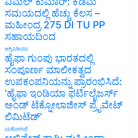
ವಿಮಲ್ ಕುಮಾರ್: ಕಡಿಮೆ
ಸಮಯದಲ್ಲಿ ಹೆಚ್ಚು ಕೆಲಸ –
ಮಹೀಂದ್ರ 275 DI TU PP
ಸಹಾಯದಿಂದ
ಅಗ್ರಿಪಿಡಿಯಾ
ಹೈಫಾ ಗುಂಪು ಭಾರತದಲ್ಲಿ
ಸಂಪೂರ್ಣ ಮಾಲೀಕತ್ವದ
ಉಪಕಂಪನಿಯನ್ನು ಪ್ರಾರಂಭಿಸಿದೆ:
‘ಹೈಫಾ ಇಂಡಿಯಾ ಫರ್ಟಿಲೈಜರ್ಸ್
ಅಂಡ್ ಟೆಕ್ನೋಲಾಜೀಸ್ ಪ್ರೈವೇಟ್
ಲಿಮಿಟೆಡ್’
ಯಶೋಗಾಥೆ