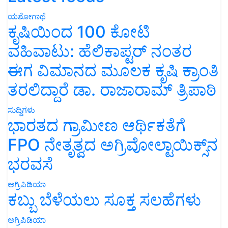
ಯಶೋಗಾಥೆ
ಕೃಷಿಯಿಂದ 100 ಕೋಟಿ
ವಹಿವಾಟು: ಹೆಲಿಕಾಪ್ಟರ್ ನಂತರ
ಈಗ ವಿಮಾನದ ಮೂಲಕ ಕೃಷಿ ಕ್ರಾಂತಿ
ತರಲಿದ್ದಾರೆ ಡಾ. ರಾಜಾರಾಮ್ ತ್ರಿಪಾಠಿ
ಸುದ್ದಿಗಳು
ಭಾರತದ ಗ್ರಾಮೀಣ ಆರ್ಥಿಕತೆಗೆ
FPO ನೇತೃತ್ವದ ಅಗ್ರಿವೋಲ್ಟಾಯಿಕ್ಸ್‌ನ
ಭರವಸೆ
ಅಗ್ರಿಪಿಡಿಯಾ
ಕಬ್ಬು ಬೆಳೆಯಲು ಸೂಕ್ತ ಸಲಹೆಗಳು
ಅಗ್ರಿಪಿಡಿಯಾ