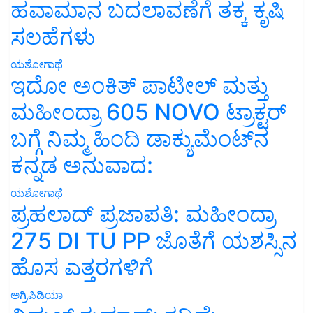
ಹವಾಮಾನ ಬದಲಾವಣೆಗೆ ತಕ್ಕ ಕೃಷಿ
ಸಲಹೆಗಳು
ಯಶೋಗಾಥೆ
ಇದೋ ಅಂಕಿತ್ ಪಾಟೀಲ್ ಮತ್ತು
ಮಹೀಂದ್ರಾ 605 NOVO ಟ್ರಾಕ್ಟರ್
ಬಗ್ಗೆ ನಿಮ್ಮ ಹಿಂದಿ ಡಾಕ್ಯುಮೆಂಟ್‌ನ
ಕನ್ನಡ ಅನುವಾದ:
ಯಶೋಗಾಥೆ
ಪ್ರಹಲಾದ್ ಪ್ರಜಾಪತಿ: ಮಹೀಂದ್ರಾ
275 DI TU PP ಜೊತೆಗೆ ಯಶಸ್ಸಿನ
ಹೊಸ ಎತ್ತರಗಳಿಗೆ
ಅಗ್ರಿಪಿಡಿಯಾ