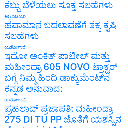
ಕಬ್ಬು ಬೆಳೆಯಲು ಸೂಕ್ತ ಸಲಹೆಗಳು
ಅಗ್ರಿಪಿಡಿಯಾ
ಹವಾಮಾನ ಬದಲಾವಣೆಗೆ ತಕ್ಕ ಕೃಷಿ
ಸಲಹೆಗಳು
ಯಶೋಗಾಥೆ
ಇದೋ ಅಂಕಿತ್ ಪಾಟೀಲ್ ಮತ್ತು
ಮಹೀಂದ್ರಾ 605 NOVO ಟ್ರಾಕ್ಟರ್
ಬಗ್ಗೆ ನಿಮ್ಮ ಹಿಂದಿ ಡಾಕ್ಯುಮೆಂಟ್‌ನ
ಕನ್ನಡ ಅನುವಾದ:
ಯಶೋಗಾಥೆ
ಪ್ರಹಲಾದ್ ಪ್ರಜಾಪತಿ: ಮಹೀಂದ್ರಾ
275 DI TU PP ಜೊತೆಗೆ ಯಶಸ್ಸಿನ