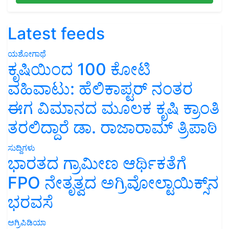
Latest feeds
ಯಶೋಗಾಥೆ
ಕೃಷಿಯಿಂದ 100 ಕೋಟಿ
ವಹಿವಾಟು: ಹೆಲಿಕಾಪ್ಟರ್ ನಂತರ
ಈಗ ವಿಮಾನದ ಮೂಲಕ ಕೃಷಿ ಕ್ರಾಂತಿ
ತರಲಿದ್ದಾರೆ ಡಾ. ರಾಜಾರಾಮ್ ತ್ರಿಪಾಠಿ
ಸುದ್ದಿಗಳು
ಭಾರತದ ಗ್ರಾಮೀಣ ಆರ್ಥಿಕತೆಗೆ
FPO ನೇತೃತ್ವದ ಅಗ್ರಿವೋಲ್ಟಾಯಿಕ್ಸ್‌ನ
ಭರವಸೆ
ಅಗ್ರಿಪಿಡಿಯಾ