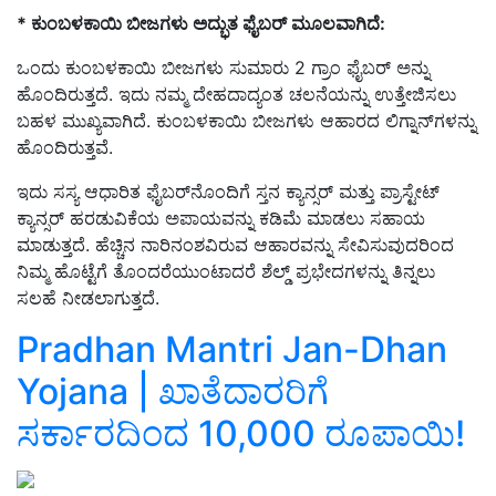
* ಕುಂಬಳಕಾಯಿ ಬೀಜಗಳು ಅದ್ಭುತ ಫೈಬರ್ ಮೂಲವಾಗಿದೆ:
ಒಂದು ಕುಂಬಳಕಾಯಿ ಬೀಜಗಳು ಸುಮಾರು 2 ಗ್ರಾಂ ಫೈಬರ್ ಅನ್ನು
ಹೊಂದಿರುತ್ತದೆ. ಇದು ನಮ್ಮ ದೇಹದಾದ್ಯಂತ ಚಲನೆಯನ್ನು ಉತ್ತೇಜಿಸಲು
ಬಹಳ ಮುಖ್ಯವಾಗಿದೆ. ಕುಂಬಳಕಾಯಿ ಬೀಜಗಳು ಆಹಾರದ ಲಿಗ್ನಾನ್‌ಗಳನ್ನು
ಹೊಂದಿರುತ್ತವೆ.
ಇದು ಸಸ್ಯ ಆಧಾರಿತ ಫೈಬರ್‌ನೊಂದಿಗೆ ಸ್ತನ ಕ್ಯಾನ್ಸರ್ ಮತ್ತು ಪ್ರಾಸ್ಟೇಟ್
ಕ್ಯಾನ್ಸರ್ ಹರಡುವಿಕೆಯ ಅಪಾಯವನ್ನು ಕಡಿಮೆ ಮಾಡಲು ಸಹಾಯ
ಮಾಡುತ್ತದೆ. ಹೆಚ್ಚಿನ ನಾರಿನಂಶವಿರುವ ಆಹಾರವನ್ನು ಸೇವಿಸುವುದರಿಂದ
ನಿಮ್ಮ ಹೊಟ್ಟೆಗೆ ತೊಂದರೆಯುಂಟಾದರೆ ಶೆಲ್ಡ್ ಪ್ರಭೇದಗಳನ್ನು ತಿನ್ನಲು
ಸಲಹೆ ನೀಡಲಾಗುತ್ತದೆ.
Pradhan Mantri Jan-Dhan
Yojana | ಖಾತೆದಾರರಿಗೆ
ಸರ್ಕಾರದಿಂದ 10,000 ರೂಪಾಯಿ!