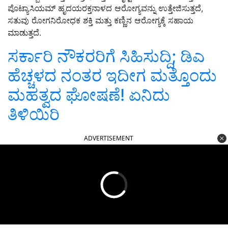
ಪೊಟ್ಯಾಸಿಯಮ್ ಹೃದಯರಕ್ತನಾಳದ ಆರೋಗ್ಯವನ್ನು ಉತ್ತೇಜಿಸುತ್ತದೆ,
ಸತುವು ರೋಗನಿರೋಧಕ ಶಕ್ತಿ ಮತ್ತು ಕಣ್ಣಿನ ಆರೋಗ್ಯಕ್ಕೆ ಸಹಾಯ
ಮಾಡುತ್ತದೆ.
ಸರ್ಕಾರಿ ನೌಕರರಿಗೆ ಸಿಹಿಸುದ್ದಿ; ಡಿಎ
ಹೆಚ್ಚಳದ ನಂತರ ಇದೀಗ ಮತ್ತೊಂದು
ಮಹತ್ವದ ಘೋಷಣೆ! ಏನಿದು
ತಿಳಿಯಿರಿ
ADVERTISEMENT