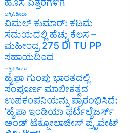
ಹೊಸ ಎತ್ತರಗಳಿಗೆ
ಅಗ್ರಿಪಿಡಿಯಾ
ವಿಮಲ್ ಕುಮಾರ್: ಕಡಿಮೆ
ಸಮಯದಲ್ಲಿ ಹೆಚ್ಚು ಕೆಲಸ –
ಮಹೀಂದ್ರ 275 DI TU PP
ಸಹಾಯದಿಂದ
ಅಗ್ರಿಪಿಡಿಯಾ
ಹೈಫಾ ಗುಂಪು ಭಾರತದಲ್ಲಿ
ಸಂಪೂರ್ಣ ಮಾಲೀಕತ್ವದ
ಉಪಕಂಪನಿಯನ್ನು ಪ್ರಾರಂಭಿಸಿದೆ:
‘ಹೈಫಾ ಇಂಡಿಯಾ ಫರ್ಟಿಲೈಜರ್ಸ್
ಅಂಡ್ ಟೆಕ್ನೋಲಾಜೀಸ್ ಪ್ರೈವೇಟ್