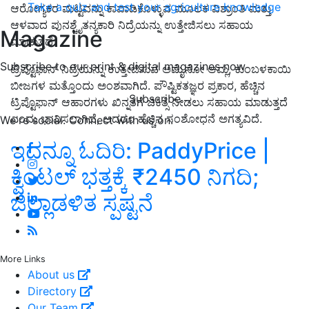
Take a quiz and test your agriculture knowledge
ಆರೋಗ್ಯಕರ ಮಟ್ಟವನ್ನು ಕಾಪಾಡಿಕೊಳ್ಳುವ ಮೂಲಕ ವಿಶ್ರಾಂತಿ ಮತ್ತು
ಆಳವಾದ ಪುನಶ್ಚೈತನ್ಯಕಾರಿ ನಿದ್ರೆಯನ್ನು ಉತ್ತೇಜಿಸಲು ಸಹಾಯ
Magazine
ಮಾಡುತ್ತದೆ.
Subscribe to our print & digital magazines now
ಟ್ರಿಪ್ಟೊಫಾನ್ ನಿದ್ರೆಯನ್ನು ಉತ್ತೇಜಿಸುವ ಅಮೈನೋ ಆಮ್ಲ, ಕುಂಬಳಕಾಯಿ
ಬೀಜಗಳ ಮತ್ತೊಂದು ಅಂಶವಾಗಿದೆ. ಪೌಷ್ಟಿಕತಜ್ಞರ ಪ್ರಕಾರ, ಹೆಚ್ಚಿನ
Subscribe
ಟ್ರಿಪ್ಟೊಫಾನ್ ಆಹಾರಗಳು ಖಿನ್ನತೆಗೆ ಚಿಕಿತ್ಸೆ ನೀಡಲು ಸಹಾಯ ಮಾಡುತ್ತದೆ
ಎಂದು ಭಾವಿಸಲಾಗಿದೆ, ಆದರೂ ಹೆಚ್ಚಿನ ಸಂಶೋಧನೆ ಅಗತ್ಯವಿದೆ.
We're social. Connect with us on:
ಇದನ್ನೂ ಓದಿರಿ: PaddyPrice |
ಕ್ವಿಂಟಲ್ ಭತ್ತಕ್ಕೆ ₹2450 ನಿಗದಿ;
ಜಿಲ್ಲಾಡಳಿತ ಸ್ಪಷ್ಟನೆ
More Links
About us
Directory
Our Team