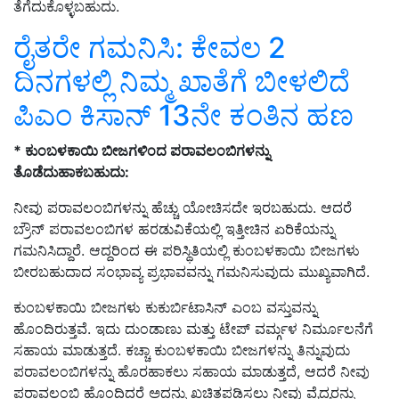
ತೆಗೆದುಕೊಳ್ಳಬಹುದು.
ರೈತರೇ ಗಮನಿಸಿ: ಕೇವಲ 2
ದಿನಗಳಲ್ಲಿ ನಿಮ್ಮ ಖಾತೆಗೆ ಬೀಳಲಿದೆ
ಪಿಎಂ ಕಿಸಾನ್‌ 13ನೇ ಕಂತಿನ ಹಣ
* ಕುಂಬಳಕಾಯಿ ಬೀಜಗಳಿಂದ ಪರಾವಲಂಬಿಗಳನ್ನು
ತೊಡೆದುಹಾಕಬಹುದು:
ನೀವು ಪರಾವಲಂಬಿಗಳನ್ನು ಹೆಚ್ಚು ಯೋಚಿಸದೇ ಇರಬಹುದು. ಆದರೆ
ಬ್ರೌನ್ ಪರಾವಲಂಬಿಗಳ ಹರಡುವಿಕೆಯಲ್ಲಿ ಇತ್ತೀಚಿನ ಏರಿಕೆಯನ್ನು
ಗಮನಿಸಿದ್ದಾರೆ. ಆದ್ದರಿಂದ ಈ ಪರಿಸ್ಥಿತಿಯಲ್ಲಿ ಕುಂಬಳಕಾಯಿ ಬೀಜಗಳು
ಬೀರಬಹುದಾದ ಸಂಭಾವ್ಯ ಪ್ರಭಾವವನ್ನು ಗಮನಿಸುವುದು ಮುಖ್ಯವಾಗಿದೆ.
ಕುಂಬಳಕಾಯಿ ಬೀಜಗಳು ಕುಕುರ್ಬಿಟಾಸಿನ್ ಎಂಬ ವಸ್ತುವನ್ನು
ಹೊಂದಿರುತ್ತವೆ. ಇದು ದುಂಡಾಣು ಮತ್ತು ಟೇಪ್ ವರ್ಮ್ಗಳ ನಿರ್ಮೂಲನೆಗೆ
ಸಹಾಯ ಮಾಡುತ್ತದೆ. ಕಚ್ಚಾ ಕುಂಬಳಕಾಯಿ ಬೀಜಗಳನ್ನು ತಿನ್ನುವುದು
ಪರಾವಲಂಬಿಗಳನ್ನು ಹೊರಹಾಕಲು ಸಹಾಯ ಮಾಡುತ್ತದೆ, ಆದರೆ ನೀವು
ಪರಾವಲಂಬಿ ಹೊಂದಿದ್ದರೆ ಅದನ್ನು ಖಚಿತಪಡಿಸಲು ನೀವು ವೈದ್ಯರನ್ನು