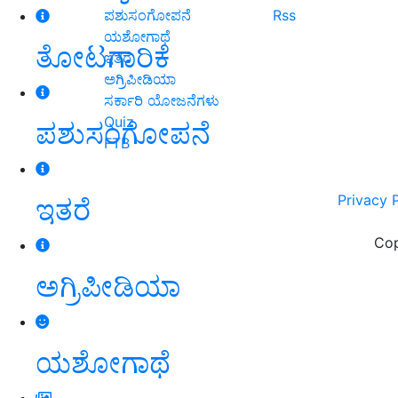
ಪಶುಸಂಗೋಪನೆ
Rss
ಯಶೋಗಾಥೆ
ತೋಟಗಾರಿಕೆ
ಇತರೆ
ಅಗ್ರಿಪೀಡಿಯಾ
ಸರ್ಕಾರಿ ಯೋಜನೆಗಳು
Quiz
ಪಶುಸಂಗೋಪನೆ
FTB
Privacy 
ಇತರೆ
Cop
ಅಗ್ರಿಪೀಡಿಯಾ
ಯಶೋಗಾಥೆ