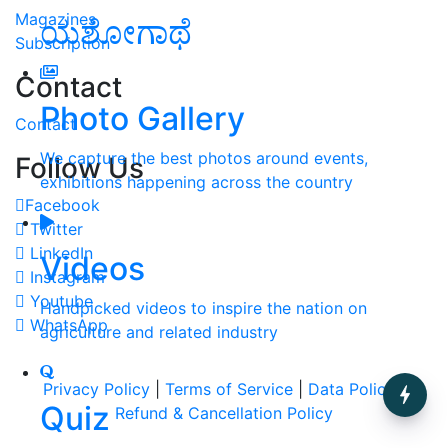
Magazines
ಯಶೋಗಾಥೆ
Subscription
Contact
Photo Gallery
Contact
We capture the best photos around events,
Follow Us
exhibitions happening across the country
Facebook
Twitter
LinkedIn
Videos
Instagram
Youtube
Handpicked videos to inspire the nation on
WhatsApp
agriculture and related industry
Privacy Policy
|
Terms of Service
|
Data Policy
|
Quiz
Refund & Cancellation Policy