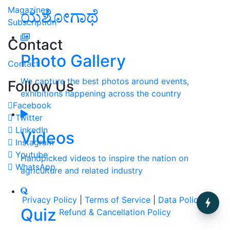
Magazines
ಯಶೋಗಾಥೆ
Subscription
Contact
Photo Gallery
Contact
We capture the best photos around events,
Follow Us
exhibitions happening across the country
Facebook
Twitter
LinkedIn
Videos
Instagram
Youtube
Handpicked videos to inspire the nation on
WhatsApp
agriculture and related industry
Privacy Policy
|
Terms of Service
|
Data Policy
|
Quiz
Refund & Cancellation Policy