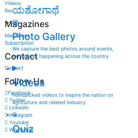
Videos
ಯಶೋಗಾಥೆ
Rss
Magazines
Photo Gallery
Magazines
Subscription
We capture the best photos around events,
Contact
exhibitions happening across the country
Contact
Follow Us
Videos
Facebook
Handpicked videos to inspire the nation on
Twitter
agriculture and related industry
LinkedIn
Instagram
Youtube
Quiz
WhatsApp