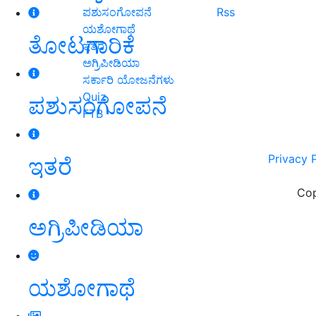
ಪಶುಸಂಗೋಪನೆ
Rss
ಯಶೋಗಾಥೆ
ತೋಟಗಾರಿಕೆ
ಇತರೆ
ಅಗ್ರಿಪೀಡಿಯಾ
ಸರ್ಕಾರಿ ಯೋಜನೆಗಳು
Quiz
ಪಶುಸಂಗೋಪನೆ
FTB
Privacy 
ಇತರೆ
Cop
ಅಗ್ರಿಪೀಡಿಯಾ
ಯಶೋಗಾಥೆ