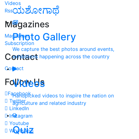
Videos
ಯಶೋಗಾಥೆ
Rss
Magazines
Photo Gallery
Magazines
Subscription
We capture the best photos around events,
Contact
exhibitions happening across the country
Contact
Follow Us
Videos
Facebook
Handpicked videos to inspire the nation on
Twitter
agriculture and related industry
LinkedIn
Instagram
Youtube
Quiz
WhatsApp