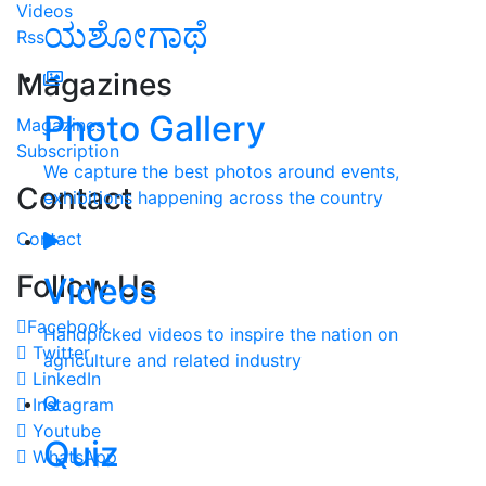
Videos
ಯಶೋಗಾಥೆ
Rss
Magazines
Photo Gallery
Magazines
Subscription
We capture the best photos around events,
Contact
exhibitions happening across the country
Contact
Follow Us
Videos
Facebook
Handpicked videos to inspire the nation on
Twitter
agriculture and related industry
LinkedIn
Instagram
Youtube
Quiz
WhatsApp