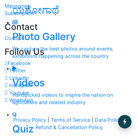
Magazines
ಯಶೋಗಾಥೆ
Subscription
Contact
Photo Gallery
Contact
We capture the best photos around events,
Follow Us
exhibitions happening across the country
Facebook
Twitter
LinkedIn
Videos
Instagram
Youtube
Handpicked videos to inspire the nation on
WhatsApp
agriculture and related industry
Privacy Policy
|
Terms of Service
|
Data Policy
|
Quiz
Refund & Cancellation Policy