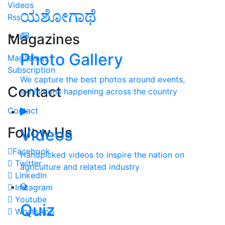
Videos
ಯಶೋಗಾಥೆ
Rss
Magazines
Photo Gallery
Magazines
Subscription
We capture the best photos around events,
Contact
exhibitions happening across the country
Contact
Follow Us
Videos
Facebook
Handpicked videos to inspire the nation on
Twitter
agriculture and related industry
LinkedIn
Instagram
Youtube
Quiz
WhatsApp