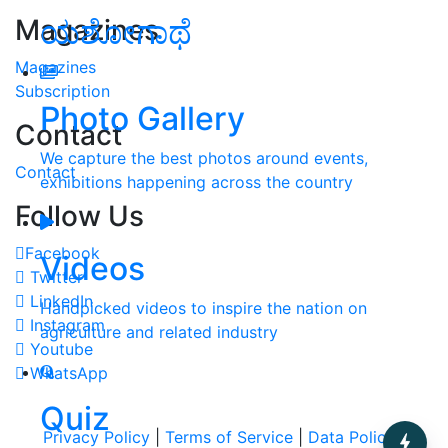
Magazines
ಯಶೋಗಾಥೆ
Magazines
Subscription
Photo Gallery
Contact
We capture the best photos around events,
Contact
exhibitions happening across the country
Follow Us
Facebook
Videos
Twitter
LinkedIn
Handpicked videos to inspire the nation on
Instagram
agriculture and related industry
Youtube
WhatsApp
Quiz
Privacy Policy
|
Terms of Service
|
Data Policy
|