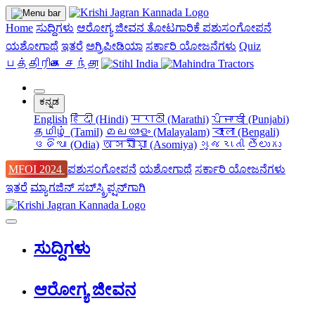
Home
ಸುದ್ದಿಗಳು
ಆರೋಗ್ಯ ಜೀವನ
ತೋಟಗಾರಿಕೆ
ಪಶುಸಂಗೋಪನೆ
ಯಶೋಗಾಥೆ
ಇತರೆ
ಅಗ್ರಿಪೀಡಿಯಾ
ಸರ್ಕಾರಿ ಯೋಜನೆಗಳು
Quiz
பத்திரிகை சந்தா
ಕನ್ನಡ
English
हिंदी (Hindi)
मराठी (Marathi)
ਪੰਜਾਬੀ (Punjabi)
தமிழ் (Tamil)
മലയാളം (Malayalam)
বাংলা (Bengali)
ଓଡିଆ (Odia)
অসমীয়া (Asomiya)
ગુજરાતી
తెలుగు
MFOI 2024
ಪಶುಸಂಗೋಪನೆ
ಯಶೋಗಾಥೆ
ಸರ್ಕಾರಿ ಯೋಜನೆಗಳು
ಇತರೆ
ಮ್ಯಾಗಜಿನ್‌ ಸಬ್‌ಸ್ಕ್ರಿಪ್ಷನ್‌ಗಾಗಿ
ಸುದ್ದಿಗಳು
ಆರೋಗ್ಯ ಜೀವನ