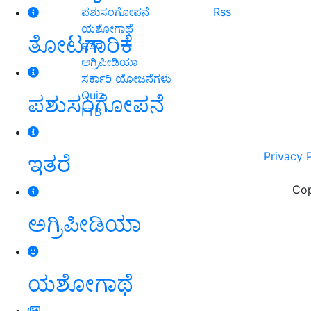
ಪಶುಸಂಗೋಪನೆ
Rss
ಯಶೋಗಾಥೆ
ತೋಟಗಾರಿಕೆ
ಇತರೆ
ಅಗ್ರಿಪೀಡಿಯಾ
ಸರ್ಕಾರಿ ಯೋಜನೆಗಳು
Quiz
ಪಶುಸಂಗೋಪನೆ
FTB
Privacy 
ಇತರೆ
Cop
ಅಗ್ರಿಪೀಡಿಯಾ
ಯಶೋಗಾಥೆ