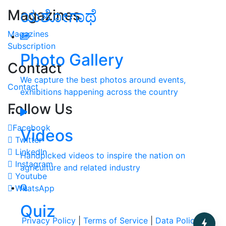
Magazines
ಯಶೋಗಾಥೆ
Magazines
Subscription
Photo Gallery
Contact
We capture the best photos around events,
Contact
exhibitions happening across the country
Follow Us
Facebook
Videos
Twitter
LinkedIn
Handpicked videos to inspire the nation on
Instagram
agriculture and related industry
Youtube
WhatsApp
Quiz
Privacy Policy
|
Terms of Service
|
Data Policy
|