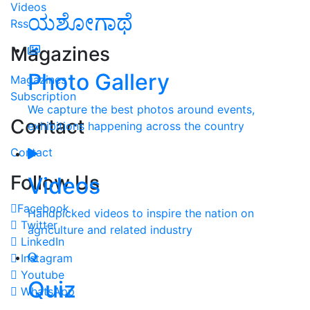
Videos
ಯಶೋಗಾಥೆ
Rss
Magazines
Photo Gallery
Magazines
Subscription
We capture the best photos around events,
Contact
exhibitions happening across the country
Contact
Follow Us
Videos
Facebook
Handpicked videos to inspire the nation on
Twitter
agriculture and related industry
LinkedIn
Instagram
Youtube
Quiz
WhatsApp