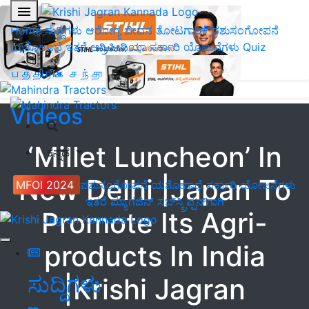
Home
ಸುದ್ದಿಗಳು
ಆರೋಗ್ಯ ಜೀವನ
ತೋಟಗಾರಿಕೆ
ಪಶುಸಂಗೋಪನೆ
ಯಶೋಗಾಥೆ
ಇತರೆ
ಅಗ್ರಿಪೀಡಿಯಾ
ಸರ್ಕಾರಿ ಯೋಜನೆಗಳು
Quiz
பத்திரிகை சந்தா
Videos
‘Millet Luncheon’ In
ಕನ್ನಡ
New Delhi |Japan To
MFOI 2024
ಪಶುಸಂಗೋಪನೆ
ಯಶೋಗಾಥೆ
ಸರ್ಕಾರಿ ಯೋಜನೆಗಳು
ಇತರೆ
ಮ್ಯಾಗಜಿನ್‌ ಸಬ್‌ಸ್ಕ್ರಿಪ್ಷನ್‌ಗಾಗಿ
Promote Its Agri-
products In India
ಸುದ್ದಿಗಳು
|Krishi Jagran