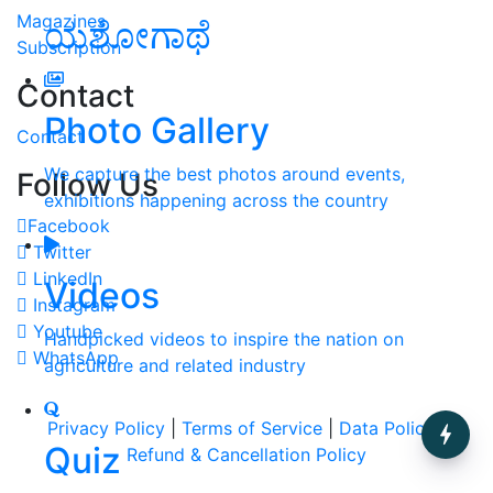
Magazines
ಯಶೋಗಾಥೆ
Subscription
Contact
Photo Gallery
Contact
We capture the best photos around events,
Follow Us
exhibitions happening across the country
Facebook
Twitter
LinkedIn
Videos
Instagram
Youtube
Handpicked videos to inspire the nation on
WhatsApp
agriculture and related industry
Privacy Policy
|
Terms of Service
|
Data Policy
|
Quiz
Refund & Cancellation Policy