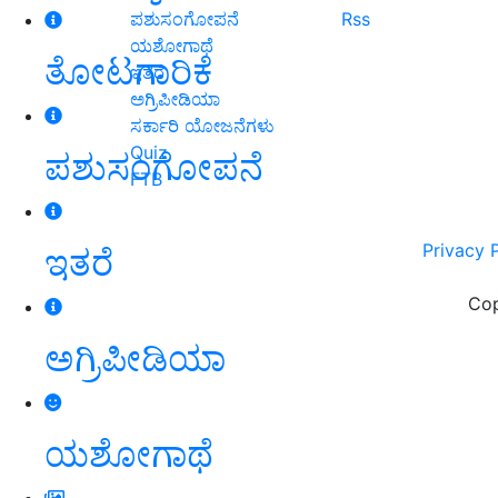
ಪಶುಸಂಗೋಪನೆ
Rss
ಯಶೋಗಾಥೆ
ತೋಟಗಾರಿಕೆ
ಇತರೆ
ಅಗ್ರಿಪೀಡಿಯಾ
ಸರ್ಕಾರಿ ಯೋಜನೆಗಳು
Quiz
ಪಶುಸಂಗೋಪನೆ
FTB
Privacy 
ಇತರೆ
Cop
ಅಗ್ರಿಪೀಡಿಯಾ
ಯಶೋಗಾಥೆ