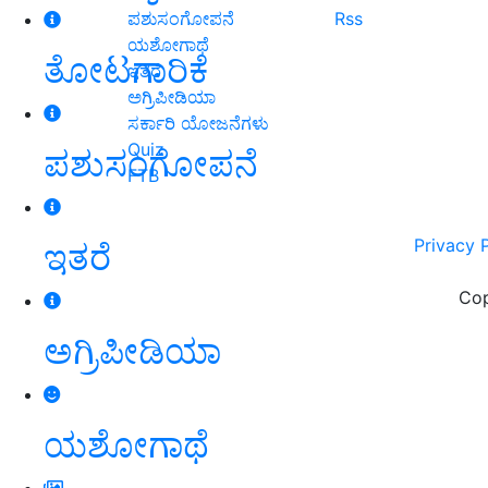
ಪಶುಸಂಗೋಪನೆ
Rss
ಯಶೋಗಾಥೆ
ತೋಟಗಾರಿಕೆ
ಇತರೆ
ಅಗ್ರಿಪೀಡಿಯಾ
ಸರ್ಕಾರಿ ಯೋಜನೆಗಳು
Quiz
ಪಶುಸಂಗೋಪನೆ
FTB
Privacy 
ಇತರೆ
Cop
ಅಗ್ರಿಪೀಡಿಯಾ
ಯಶೋಗಾಥೆ