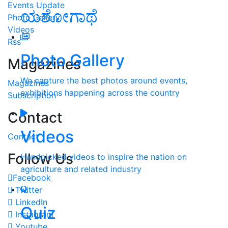
Events Update
ಯಶೋಗಾಥೆ
Photo Gallery
Videos
Rss
Photo Gallery
Magazines
We capture the best photos around events,
Magazines
exhibitions happening across the country
Subscription
Contact
Videos
Contact
Follow Us
Handpicked videos to inspire the nation on
agriculture and related industry
Facebook
Twitter
LinkedIn
Quiz
Instagram
Youtube