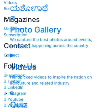
Videos
ಯಶೋಗಾಥೆ
Rss
Magazines
Photo Gallery
Magazines
Subscription
We capture the best photos around events,
Contact
exhibitions happening across the country
Contact
Follow Us
Videos
Facebook
Handpicked videos to inspire the nation on
Twitter
agriculture and related industry
LinkedIn
Instagram
Youtube
Quiz
WhatsApp