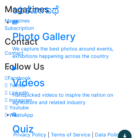
Magazines
ಯಶೋಗಾಥೆ
Magazines
Subscription
Photo Gallery
Contact
We capture the best photos around events,
Contact
exhibitions happening across the country
Follow Us
Facebook
Videos
Twitter
LinkedIn
Handpicked videos to inspire the nation on
Instagram
agriculture and related industry
Youtube
WhatsApp
Quiz
Privacy Policy
|
Terms of Service
|
Data Policy
|