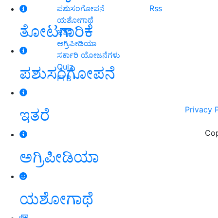
ಪಶುಸಂಗೋಪನೆ
Rss
ಯಶೋಗಾಥೆ
ತೋಟಗಾರಿಕೆ
ಇತರೆ
ಅಗ್ರಿಪೀಡಿಯಾ
ಸರ್ಕಾರಿ ಯೋಜನೆಗಳು
Quiz
ಪಶುಸಂಗೋಪನೆ
FTB
Privacy 
ಇತರೆ
Cop
ಅಗ್ರಿಪೀಡಿಯಾ
ಯಶೋಗಾಥೆ