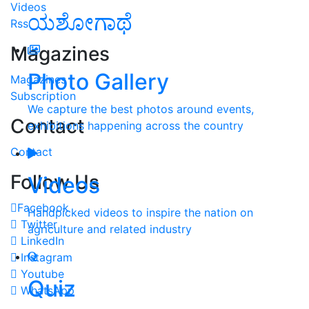
Videos
ಯಶೋಗಾಥೆ
Rss
Magazines
Photo Gallery
Magazines
Subscription
We capture the best photos around events,
Contact
exhibitions happening across the country
Contact
Follow Us
Videos
Facebook
Handpicked videos to inspire the nation on
Twitter
agriculture and related industry
LinkedIn
Instagram
Youtube
Quiz
WhatsApp