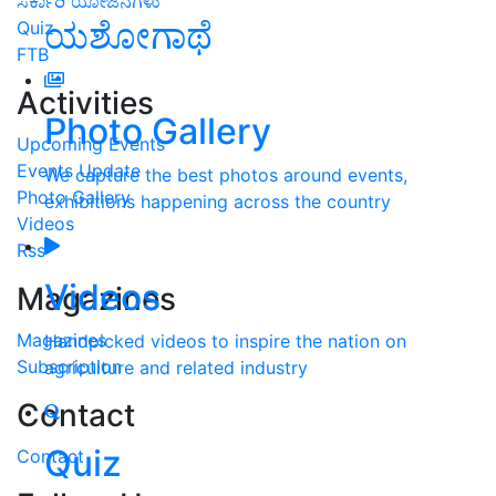
ಸರ್ಕಾರಿ ಯೋಜನೆಗಳು
ಯಶೋಗಾಥೆ
Quiz
FTB
Activities
Photo Gallery
Upcoming Events
Events Update
We capture the best photos around events,
Photo Gallery
exhibitions happening across the country
Videos
Rss
Videos
Magazines
Magazines
Handpicked videos to inspire the nation on
Subscription
agriculture and related industry
Contact
Quiz
Contact